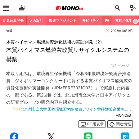
組み込み開発
メカ設計
製造マネジメント
モビリティ
FA
素材／化学
連載
2025年10月9日
木質バイオマス燃焼灰資源化技術の実証開発（2）
木質バイオマス燃焼灰改質リサイクルシステムの
構築
（1/2 ページ）
本取り組みは、環境再生保全機構「令和3年度環境研究総合推進
費 ジオポリマーコンクリートに資する木質バイオマス燃焼灰の
資源化技術の実証開発（JPMEERF2021G03）」で実施した内容
の一部である。第2回目では、北九州市立大学と日本アイリッヒ
の研究グループの研究内容を紹介する。
[
北九州市立大学 国際環境工学部 建築デザイン学科教授 高巣幸二
，
MONOist]
PC用表示
関連情報