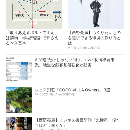
「取りあえずボルトで固定」
【西野亮廣】つくりたいもの
は禁物 締結部設計で押さえ
を追求できる環境の作り方と
るべき基本
は
PR(FINCHI on GOETHE)
AI関連“だけじゃない”オムロンの制御機器事
業、地道な顧客基盤強化が結実
シェア別荘「COCO VILLA Owners」3選
PR(COCO VILLA on GOETHE)
【西野亮廣】ビジネス書最新刊『北極星 僕た
ちはどう働くか』
PR(FINCHI on GOETHE)