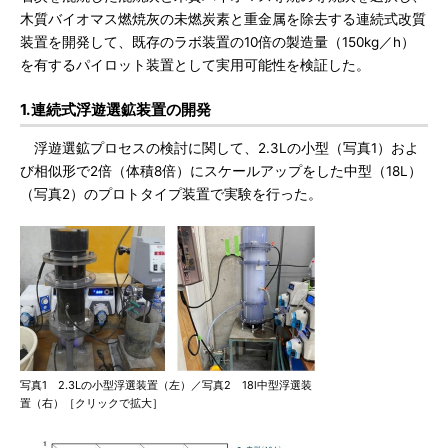
木質バイオマス燃焼灰の未燃炭素と重金属を除去する連続式改質
装置を開発して、既存のラボ装置の10倍の製造量（150kg／h）
を有するパイロット装置として実用可能性を検証した。
1.連続式浮遊選鉱装置の開発
浮遊選鉱プロセスの検討に関して、2.3Lの小型（写真1）およ
び相似形で2倍（体積8倍）にスケールアップをした中型（18L）
（写真2）のプロトタイプ装置で実験を行った。
写真1 2.3Lの小型浮選装置（左）／写真2 18l中型浮選装
置（右）［クリックで拡大］