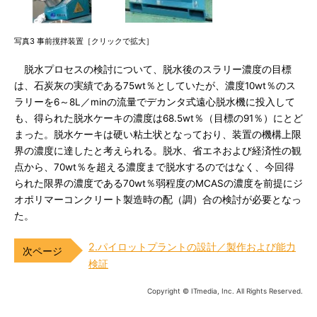
写真3 事前撹拌装置［クリックで拡大］
脱水プロセスの検討について、脱水後のスラリー濃度の目標
は、石炭灰の実績である75wt％としていたが、濃度10wt％のス
ラリーを6～8L／minの流量でデカンタ式遠心脱水機に投入して
も、得られた脱水ケーキの濃度は68.5wt％（目標の91％）にとど
まった。脱水ケーキは硬い粘土状となっており、装置の機構上限
界の濃度に達したと考えられる。脱水、省エネおよび経済性の観
点から、70wt％を超える濃度まで脱水するのではなく、今回得
られた限界の濃度である70wt％弱程度のMCASの濃度を前提にジ
オポリマーコンクリート製造時の配（調）合の検討が必要となっ
た。
2.パイロットプラントの設計／製作および能力
検証
Copyright © ITmedia, Inc. All Rights Reserved.