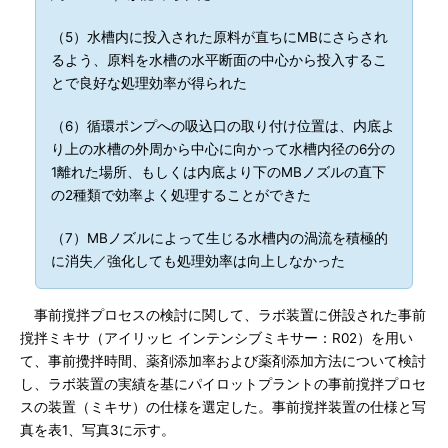
（5）水槽内に投入された原料が直ちにMBにさらされ
るよう、原料を水槽の水平断面の中心から投入するこ
とで良好な処理効率が得られた
（6）循環ポンプへの吸込口の取り付け位置は、内底よ
り上の水槽の外周から中心に向かって水槽内径の6分の
1離れた場所、もしくは内底より下のMBノズルの直下
の2種類で効率よく処理することができた
（7）MBノズルによって生じる水槽内の渦流を積極的
に消失／強化しても処理効率は向上しなかった
事前撹拌プロセスの検討に関して、ラボ装置に併設された事前
撹拌ミキサ（アイリッヒ インテンシブミキサー：R02）を用い
て、事前攪拌時間、薬剤添加率および薬剤添加方法について検討
し、ラボ装置の実績を基にパイロットプラントの事前撹拌プロセ
スの装置（ミキサ）の仕様を選定した。事前撹拌装置の仕様と写
真を表1、写真3に示す。