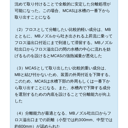
沈めて取り付けることで全般的に安定した分離処理が
可能になった。この場合、MCASは水槽の一番下から
取り出すことになる
（2）フロスとして分離したい比較的軽い成分は、MB
とともに、MBノズルから吐き出される上昇流に乗って
フロス溢出口付近にまで到達して滞留する。MBノズル
吐出口からフロス溢出口の間の水槽の中心に流れを妨
げるものを設けるとMCASの強熱減量が悪化した
（3）MCASとして取り出したい比較的重い成分は、
MBと結び付かないため、装置の外周付近を下降する。
このため、MCASは水槽下部の外周もしくは一番下か
ら取り出すことになる。また、水槽内で下降する成分
を選別するための内底を設けることで分離能力が向上
した
（4）分離能力が最適となる、MBノズル吐出口からフ
ロス溢出口までの距離（小型では約300mm、中型では
約600mm）が認められた