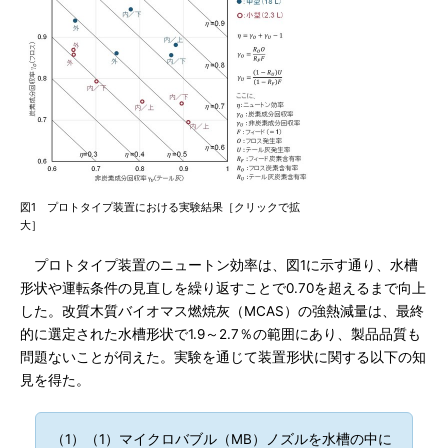
図1 プロトタイプ装置における実験結果［クリックで拡
大］
プロトタイプ装置のニュートン効率は、図1に示す通り、水槽
形状や運転条件の見直しを繰り返すことで0.70を超えるまで向上
した。改質木質バイオマス燃焼灰（MCAS）の強熱減量は、最終
的に選定された水槽形状で1.9～2.7％の範囲にあり、製品品質も
問題ないことが伺えた。実験を通じて装置形状に関する以下の知
見を得た。
（1）（1）マイクロバブル（MB）ノズルを水槽の中に