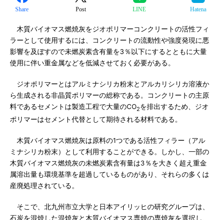
Share
Post
LINE
Hatena
木質バイオマス燃焼灰をジオポリマーコンクリートの活性フィ
ラーとして使用するには、コンクリートの流動性や強度発現に悪
影響を及ぼすので未燃炭素含有量を3％以下にするとともに大量
使用に伴い重金属などを低減させておく必要がある。
ジオポリマーとはアルミナシリカ粉末とアルカリシリカ溶液か
ら生成される非晶質ポリマーの総称である。コンクリートの主原
料であるセメントは製造工程で大量のCO
を排出するため、ジオ
2
ポリマーはセメント代替として期待される材料である。
木質バイオマス燃焼灰は原料の1つである活性フィラー（アル
ミナシリカ粉末）として利用することができる。しかし、一部の
木質バイオマス燃焼灰の未燃炭素含有量は3％を大きく超え重金
属溶出量も環境基準を超過しているものがあり、それらの多くは
産廃処理されている。
そこで、北九州市立大学と日本アイリッヒの研究グループは、
石炭を混焼した混焼灰と木質バイオマス専焼の専焼灰を選択し、