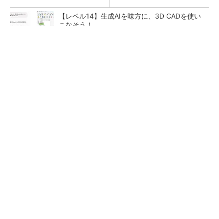
【レベル14】生成AIを味方に、3D CADを使い
こなそう！
全員がリーダーシップを発揮し、自分より優れ
た人財を育成する
PR(dentsu Japan)
狭小な駐車場に、シャープがポールカメラ式製
品発表 市場シェア10％目指す