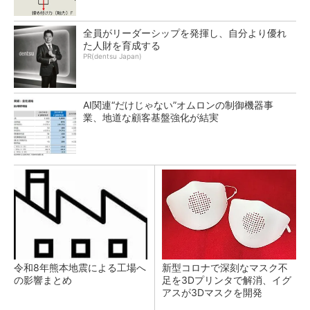
全員がリーダーシップを発揮し、自分より優れ
た人財を育成する
PR(dentsu Japan)
AI関連“だけじゃない”オムロンの制御機器事
業、地道な顧客基盤強化が結実
令和8年熊本地震による工場へ
新型コロナで深刻なマスク不
の影響まとめ
足を3Dプリンタで解消、イグ
アスが3Dマスクを開発