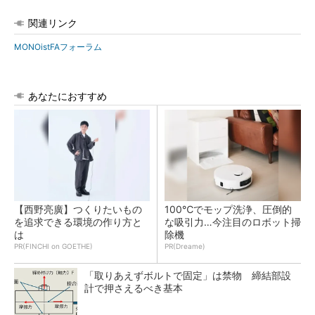
関連リンク
MONOistFAフォーラム
あなたにおすすめ
【西野亮廣】つくりたいもの
100℃でモップ洗浄、圧倒的
を追求できる環境の作り方と
な吸引力…今注目のロボット掃
は
除機
PR(FINCHI on GOETHE)
PR(Dreame)
「取りあえずボルトで固定」は禁物 締結部設
計で押さえるべき基本