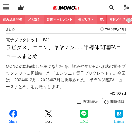
組み込み開発
メカ設計
製造マネジメント
モビリティ
FA
素材／化学
まとめ
2025年8月21日
電子ブックレット（FA）
ラピダス、ニコン、キヤノン……半導体関連FAニ
ュースまとめ
MONOistに掲載した主要な記事を、読みやすいPDF形式の電子ブ
ックレットに再編集した「エンジニア電子ブックレット」。今回
は、2024年12月～2025年7月に掲載された「半導体関連FAニュ
ースまとめ」をお送りします。
[MONOist]
PC用表示
関連情報
Share
Post
LINE
Hatena