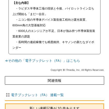
【主な内容】
・ラピダス半導体工場の現状と今後、パイロットライン立ち
上げ開始も「まだ一合目」
・ニコン初の半導体デバイス製造後工程向け露光装置、
600mm角の大型基板対応
・6000人のエンジニアが不足、日本が強み持つ半導体製造装
置産業の課題
・長時間の連続稼働でも精度維持、キヤノンの新たなダイボ
ンダー
⇒その他の「電子ブックレット（FA）」はこちら
Copyright © ITmedia, Inc. All Rights Reserved.
関連情報
電子ブックレット（FA） 連載一覧
新しい連載記事が 10 件あります