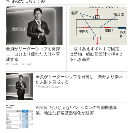
あなたにおすすめ
全員がリーダーシップを発揮
「取りあえずボルトで固定」
し、自分より優れた人財を育
は禁物 締結部設計で押さえ
成する
るべき基本
PR(dentsu Japan)
全員がリーダーシップを発揮し、自分より優れ
た人財を育成する
PR(dentsu Japan)
AI関連“だけじゃない”オムロンの制御機器事
業、地道な顧客基盤強化が結実