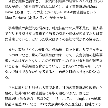
当社が顧客と話すと、一般的に製造業の経営レベルでは上記の
悩みが多い（個社特有の悩みは除く）。まず事業継続がMust
Have（必須）で、その上にカイゼンPDCAや価値創造という
Nice To Have（あると良い）が乗っかる。
事業継続の典型的な悩みは、特定技能での人手不足だ。職人芸
でギリギリ成り立つ業務で担当者の引退や産休が控えており対策
に苦慮している、といった状況は多くの会社で聞かれる悩みだ。
また、製品サイクル短期化、多品種小ロット化、サプライチェ
ーンのBCPなど、世の不確実性は増す一方で、安定供給の顧客要
求レベルは変わらない。この不確実性へのドタバタ対応が限界近
いことも、事業継続を脅かしている。これら2つの悩みを、デジ
タルで解決できないかを考えると、自然と目的ありきのDXとな
る。
さらに取り組む順番も大事である。社内の事業継続や改善から
始め、社外向けの価値創造にも取り組むべきだ。例えば、
EBILAB（飲食経営＋店舗DX）、i Smart Technologies（自動車
部品＋製造DX）など、DXで大成功を収めた企業は、自社でデジ