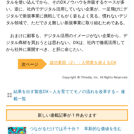
タルを使い込んでから、そのDXノウハウを外販するケースが多
い。逆に、社内でデジタル活用していない企業が、一足飛びにデ
ジタルで新規事業に挑戦してもがく姿もよく見る。慣れないデジ
タル領域で、ただでさえ難しい新規事業に取り組むためである。
おまけに顧客も、デジタル活用のイメージがない企業から、デ
ジタル商材を買おうとは思わない。DXは、社内で徹底活用して
から社外に展開すべき、と肝に命じたい。
成功要因（2）：人間業を超えるDX
Copyright © ITmedia, Inc. All Rights Reserved.
結果を出す製造DX～人を育ててモノの流れを改革する～ 連
載一覧
新しい連載記事が 1 件あります
つながるだけでは不十分？ 革新的な価値を生む