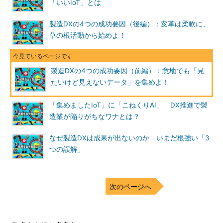
「いいIoT」とは
製造DXの4つの成功要因（後編）：変革は柔軟に、
草の根活動から始めよ！
製造DXの4つの成功要因（前編）：意地でも「見
たいけど見えないデータ」を集めよ！
「集めましたIoT」に「こねくりAI」 DX推進で製
造業が陥りがちなワナとは？
なぜ製造DXは成果が出ないのか いまだ根強い「3
つの誤解」
次のページへ