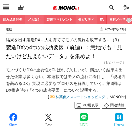
組み込み開発
メカ設計
製造マネジメント
モビリティ
FA
素材／化学
連載
2024年3月21日
結果を出す製造DX～人を育ててモノの流れを改革する～（3）
製造DXの4つの成功要因（前編）：意地でも「見
たいけど見えないデータ」を集めよ！
（1/2 ページ）
モノづくりDXの重要性が叫ばれて久しいが、満足いく結果を出
せた企業は多くない。本連載ではモノの流れに着目し、「現場力
を高めるDX」実現に必要なプロセスを解説していく。第3回は
DX推進時の「4つの成功要因」について説明する。
[
林英俊／スマートショッピング
，MONOist]
PC用表示
関連情報
Share
Post
LINE
Hatena