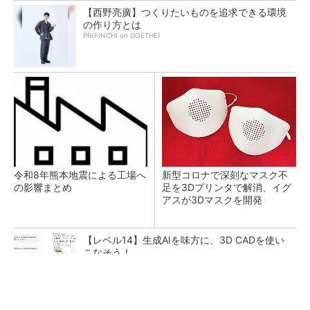
【西野亮廣】つくりたいものを追求できる環境
の作り方とは
PR(FINCHI on GOETHE)
令和8年熊本地震による工場へ
新型コロナで深刻なマスク不
の影響まとめ
足を3Dプリンタで解消、イグ
アスが3Dマスクを開発
【レベル14】生成AIを味方に、3D CADを使い
こなそう！