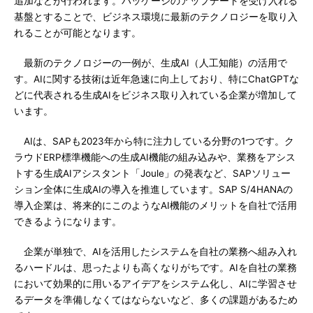
追加などが行われます。パッケージのアップデートを受け入れる
基盤とすることで、ビジネス環境に最新のテクノロジーを取り入
れることが可能となります。
最新のテクノロジーの一例が、生成AI（人工知能）の活用で
す。AIに関する技術は近年急速に向上しており、特にChatGPTな
どに代表される生成AIをビジネス取り入れている企業が増加して
います。
AIは、SAPも2023年から特に注力している分野の1つです。ク
ラウドERP標準機能への生成AI機能の組み込みや、業務をアシス
トする生成AIアシスタント「Joule」の発表など、SAPソリュー
ション全体に生成AIの導入を推進しています。SAP S/4HANAの
導入企業は、将来的にこのようなAI機能のメリットを自社で活用
できるようになります。
企業が単独で、AIを活用したシステムを自社の業務へ組み入れ
るハードルは、思ったよりも高くなりがちです。AIを自社の業務
において効果的に用いるアイデアをシステム化し、AIに学習させ
るデータを準備しなくてはならないなど、多くの課題があるため