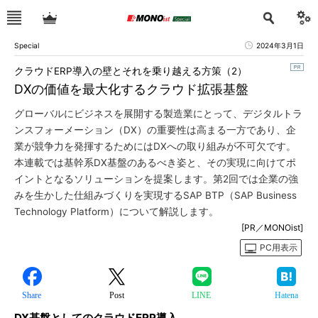
Special
2024年3月1日
クラウドERP導入の壁とそれを乗り越える方策（2）
DXの価値を最大化するクラウド拡張基盤
グローバルにビジネスを展開する製造業にとって、デジタルトラ
ンスフォーメーション（DX）の重要性は高まる一方であり、企
業が競争力を発揮するためにはDXへの取り組みが不可欠です。
本連載では基幹系DX基盤のあるべき姿と、その実現に向けてポ
イントとなるソリューションを提案します。第2回では企業の強
みを生かした仕組みづくりを実現するSAP BTP（SAP Business
Technology Platform）について解説します。
[PR／MONOist]
PC用表示
Share
Post
LINE
Hatena
DX基盤としてのクラウドERP導入