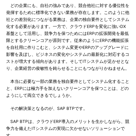
どの企業にも、自社の強みであり、競合他社に対する優位性を
発揮するために標準化できない業務が存在します。このように他
社との差別化につながる業務は、企業の独自要件としてシステム
化する必要があります。一方で、クラウドERPを変化に強いDX
基盤として活用し、競争力を保つためにはERPの拡張開発を最低
限とするクリーンコアが原則です。従来のようにERPの機能拡張
を自社用に作りこむと、システム変更やERPのアップグレードに
影響を及ぼし、ビジネスの変化やシステムの最新化に対応するコ
ストが増大する傾向があります。そしてITシステムが足かせとな
り、企業経営の俊敏性を鈍らせることにもつながりかねません。
本当に必要な一部の業務を独自要件としてシステム化すること
と、ERPには極力手を加えないクリーンコアを保つことは、どの
ようにして両立できるでしょうか。
その解決策となるのが、SAP BTPです。
SAP BTPは、クラウドERP導入のメリットを生かしながら、競
争力を備えたITシステムの実現に欠かせないソリューションで
す。