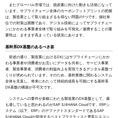
またグローバル市場では、脱炭素に向けた動きも活発になって
います。サプライチェーン全体のカーボンフットプリントの把握
は、製造業として取り組まざるを得ない問題の1つです。個社単
位での対策は困難であり、デジタル技術によってサプライチェー
ンにかかわる事業者全体で取り組みを可視化／連携することの重
要性は、ますます高まっている状況にあります。
基幹系DX基盤のあるべき姿
前述の通り、製造業におけるDXにはサプライチェーンにかか
わる事業者や消費者がお互いにデータを共有し、サービス事業
者、製造事業者、消費者の利益向上を実現できるデジタル基盤づ
くりが求められています。そのため、基幹業務に関わるシステム
全体を見直し、将来にわたって持続的成長を可能にする基幹系
DX基盤の構築が不可欠です。
システムへの要件が多岐にわたる製造業のDX基盤として、最
も適していると思われるのがSAP S/4HANA Cloudです。ERPシ
ステム（以下、ERP）のデファクトスタンダードであるSAP
S/4HANA Cloudが提供するベストプラクティスと豊富なエコシ