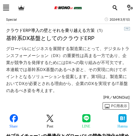
Special
2024年3月1日
クラウドERP導入の壁とそれを乗り越える方策（1）
基幹系DX基盤としてのクラウドERP
グローバルにビジネスを展開する製造業にとって、デジタルトラ
ンスフォーメーション（DX）の重要性は高まる一方であり、企
業が競争力を発揮するためにはDXへの取り組みが不可欠です。
本連載では基幹系DX基盤のあるべき姿と、その実現に向けてポ
イントとなるソリューションを提案します。第1回は、製造業に
おいてDXが必要とされる理由から、企業のDXを実現するIT基盤
のあるべき姿を考えます。
[PR／MONOist]
PC用表示
Share
Post
LINE
Hatena
サプライチェーンの最適化とグローバルの競争力強化が求め