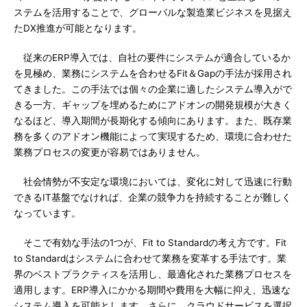
ステムを活用することで、グローバルな製造業ビジネスを見据え
たDX推進が可能となります。
従来のERP導入では、自社の要件にシステムが適合しているか
を見極め、業務にシステムを合わせるFit＆Gapの手法が採用され
てきました。この手法では個々の企業に適したシステム導入がで
きる一方、ギャップを埋めるためにアドオンの開発規模が大きく
なるほど、導入期間が長期化する傾向にあります。また、既存業
務を多くのアドオン機能によって実現するため、環境に合わせた
業務プロセスの変更が容易ではありません。
社会情勢が不安定な環境においては、変化に対して迅速に行動
できるIT基盤でなければ、企業の競争力を持続することが難しく
なっています。
そこで有効な手法の1つが、Fit to Standardの考え方です。Fit
to Standardはシステムに合わせて業務を変革する手法です。業
界のベストプラクティスを活用し、最適化された業務プロセスを
適用します。ERP導入にかかる期間や費用を大幅に抑え、迅速な
システム導入を可能とします。さらに、クラウドサービスを選択