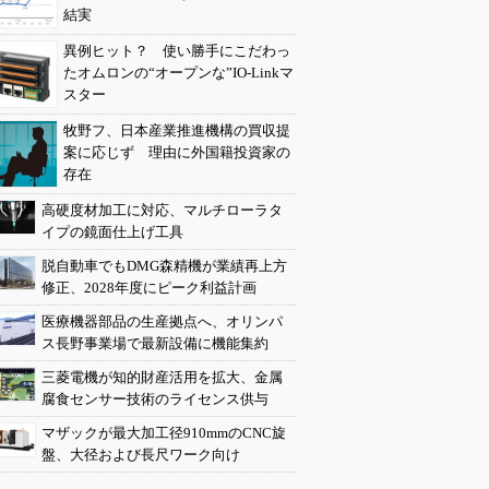
結実
異例ヒット？ 使い勝手にこだわっ
たオムロンの“オープンな”IO-Linkマ
スター
牧野フ、日本産業推進機構の買収提
案に応じず 理由に外国籍投資家の
存在
高硬度材加工に対応、マルチローラタ
イプの鏡面仕上げ工具
脱自動車でもDMG森精機が業績再上方
修正、2028年度にピーク利益計画
医療機器部品の生産拠点へ、オリンパ
ス長野事業場で最新設備に機能集約
三菱電機が知的財産活用を拡大、金属
腐食センサー技術のライセンス供与
マザックが最大加工径910mmのCNC旋
盤、大径および長尺ワーク向け