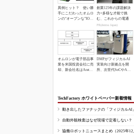
異例ヒット？ 使い勝
創業125年の課題解決
手にこだわったオムロ
力×多様な才能で挑
ンの“オープンな”IO-L
む、これからの電通
inkマスター
PR(dentsu Japan)
オムロンが電子部品事
DMPがフィジカルAI
業を米国投資会社に売
実装向け新拠点を開
却、新会社名はAratas
所、次世代SoCやAM
に
Rデモを披露
TechFactory ホワイトペーパー新着情報
動き出したファナックの「フィジカルAI
自動外観検査はなぜ現場で定着しない？
協働ロボットニュースまとめ（2025年12月