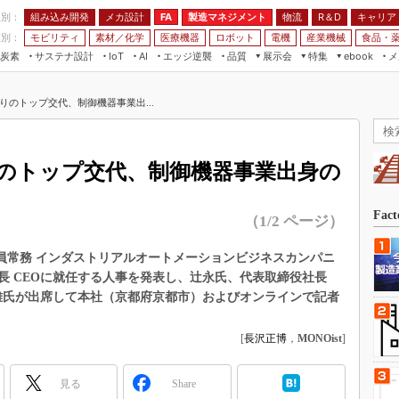
程別：
組み込み開発
メカ設計
製造マネジメント
物流
R＆D
キャリア
FA
業別：
モビリティ
素材／化学
医療機器
ロボット
電機
産業機械
食品・
炭素
サステナ設計
エッジ逆襲
品質
展示会
特集
メ
IoT
AI
ebook
伝承
組み込み開発
CEATEC
読者調査まとめ
編集後記
りのトップ交代、制御機器事業出...
JIMTOF
保全
メカ設計
つながるクルマ
組込み/エッジ コンピューティング
ス
 AI
製造マネジメント
5G
展＆IoT/5Gソリューション展
VR／AR
FA
りのトップ交代、制御機器事業出身の
IIFES
モビリティ
フィールドサービス
国際ロボット展
素材／化学
FPGA
Fac
（1/2 ページ）
ジャパンモビリティショー
組み込み画像技術
TECHNO-FRONTIER
行役員常務 インダストリアルオートメーションビジネスカンパニ
組み込みモデリング
長 CEOに就任する人事を発表し、辻永氏、代表取締役社長
人テク展
Windows Embedded
文雄氏が出席して本社（京都府京都市）およびオンラインで記者
スマート工場EXPO
車載ソフト開発
EdgeTech+
[
長沢正博
，
MONOist
]
ISO26262
日本ものづくりワールド
無償設計ツール
見る
Share
AUTOMOTIVE WORLD