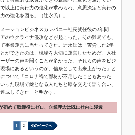
まで以上に実行力の強化が求められ、意思決定と実行の
行力の強化を図る」（辻永氏）。
トメーションビジネスカンパニー社長就任後の2年間
シアのウクライナ侵攻などが起こった。その難局でも、
て事業運営に当たってきた。辻永氏は「苦労した2年
ことができたのは、現場を大切に運営したためだ。入社
ユーザーの声を聞くことが多かった。それらの声をビジ
て現場にあるというのが、信条として出来上がった」と
義について「コロナ禍で部材が不足したこともあった
といった現場で鍵となる人たちと膝を交えて語り合い、
を達成してきた」と明かす。
が初めて取締役にゼロ、企業理念は既に社内に浸透
1
|
2
次のページへ