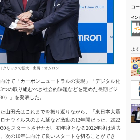
コー
イン
よく
［クリックで拡大］出所：オムロン
度に向けて「カーボンニュートラルの実現」「デジタル化
3つの取り組むべき社会的課題などを定めた長期ビジ
（SF2030）」を発表した。
した山田氏はこれまでを振り返りながら、「東日本大震
ナウイルスのまん延など激動の12年間だった。2022
030をスタートさせたが、初年度となる2022年度は過去
、次の10年に向けて良いスタートを切ることができ