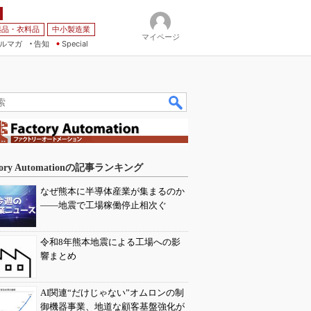
薬品・衣料品
中小製造業
マイページ
ルマガ
告知
Special
tory Automationの記事ランキング
なぜ熊本に半導体産業が集まるのか
――地震で工場稼働停止相次ぐ
令和8年熊本地震による工場への影
響まとめ
AI関連“だけじゃない”オムロンの制
御機器事業、地道な顧客基盤強化が