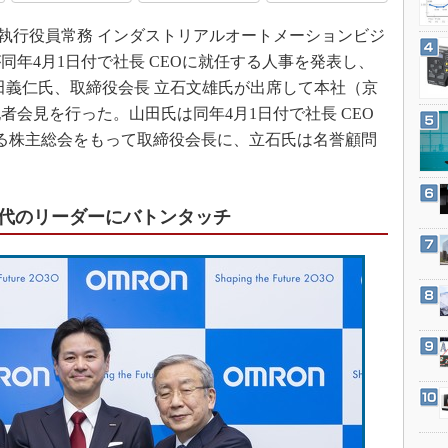
3Dプリンタ
産業オープンネット展
社 執行役員常務 インダストリアルオートメーションビジ
デジタルツインとCAE
年4月1日付で社長 CEOに就任する人事を発表し、
S＆OP
山田義仁氏、取締役会長 立石文雄氏が出席して本社（京
インダストリー4.0
会見を行った。山田氏は同年4月1日付で社長 CEO
イノベーション
る株主総会をもって取締役会長に、立石氏は名誉顧問
製造業ビッグデータ
メイドインジャパン
代のリーダーにバトンタッチ
植物工場
知財マネジメント
海外生産
グローバル設計・開発
制御セキュリティ
新型コロナへの対応