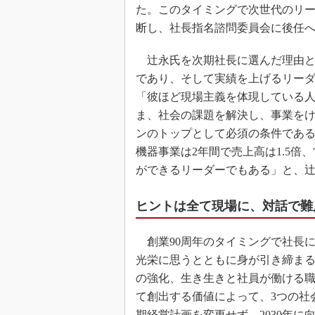
た。このタイミングで次世代のリ
断し、社長指名諮問委員会に後任
辻永氏を次期社長に選んだ理由と
であり、そして実績を上げるリーダ
「彼ほど現場主義を体現している
ま、社会の課題を解決し、事業を
ンのトップとして必須の条件であ
機器事業は2年間で売上高は1.5倍
ができるリーダーでもある」と、
ヒントは全て現場に、対話で難
創業90周年のタイミングで社長
光栄に思うとともに身が引き締まる思
の強化、生き生きと社員が働ける
て創出する価値によって、3つの社会
期経営計画を変更せず、2030年