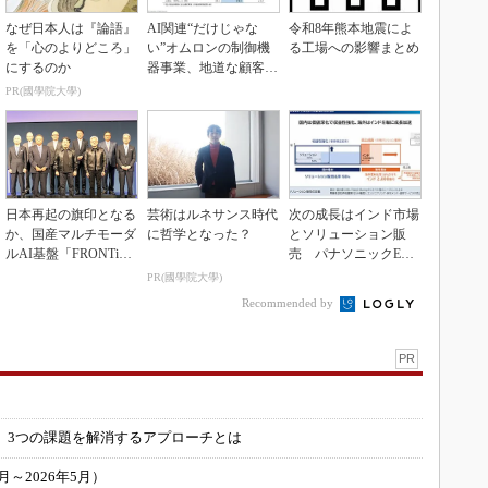
なぜ日本人は『論語』
AI関連“だけじゃな
令和8年熊本地震によ
を「心のよりどころ」
い”オムロンの制御機
る工場への影響まとめ
にするのか
器事業、地道な顧客基
盤強化が結実
PR(國學院大學)
日本再起の旗印となる
芸術はルネサンス時代
次の成長はインド市場
か、国産マルチモーダ
に哲学となった？
とソリューション販
ルAI基盤「FRONTi
売 パナソニックEW
a」が始動
の2030年度戦略
PR(國學院大學)
Recommended by
PR
」
 3つの課題を解消するアプローチとは
～2026年5月）