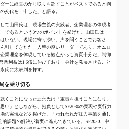
ーダーに経営のかじ取りを託すことがベストであると判
への交代を上申した」と語る。
して山田氏は、現場主義の実践者、企業理念の体現者
ーであるという3つのポイントを挙げた。山田氏は
人はいない。現場に寄り添い、声を聞くことでお客さ
けん引してきたた。人望の厚いリーダーであり、オムロ
る企業理念を体現している観点からも資質十分だ。制御
、営業利益は1.6倍に伸びており、会社を発展させること
辻永氏に太鼓判を押す。
局を乗り切る
に就くことになった辻永氏は「重責を担うことになり、
い」としながら、抱負としてSF2030の実現や実行力
職場の実現などを掲げた。「われわれが注力事業を通し
的課題の解決が着実に進んできている。SF2030、中
に向けて持続的な成長ができる企業へと進化を遂げてい