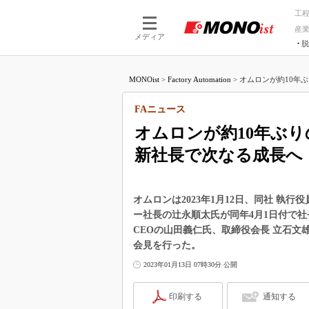
工
産
メディア
脱
つながる技術
AI×技術
MONOist
>
Factory Automation
>
オムロンが約10年ぶ
つながる工場
AI×設備
つながるサービ
Physical
FAニュース
オムロンが約10年ぶ
新社長で次なる成長へ
オムロンは2023年1月12日、同社 執
ー社長の辻永順太氏が同年4月1日付で社
CEOの山田義仁氏、取締役会長 立石
会見を行った。
2023年01月13日 07時30分 公開
印刷する
通知する