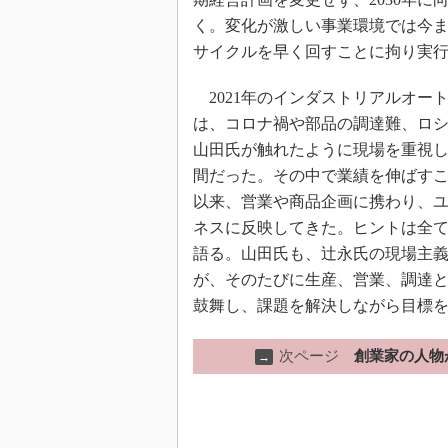
く。変化が激しい事業環境では今
サイクルを早く回すことに拘り実
2021年のインダストリアルオー
は、コロナ禍や部品の調達難、ロ
山田氏が触れたように現場を重視し
間だった。その中で業績を伸ばす
以来、営業や商品企画に携わり、
ネスに反映してきた。ヒントは全
語る。山田氏も、辻永氏の現場主
が、そのたびに生産、営業、調達
鼓舞し、課題を解決しながら目標
次ページ
創業家の人物
→