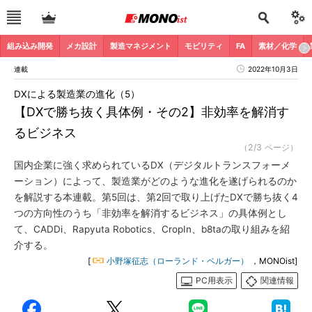
組み込み開発
メカ設計
製造マネジメント
モビリティ
FA
素材／化学
連載
2022年10月3日
DXによる製造業の進化（5）
【DXで勝ち抜く具体例・その2】非効率を解消す
るビジネス
（2/3 ページ）
国内企業に強く求められているDX（デジタルトランスフォーメ
ーション）によって、製造業がどのような進化を遂げられるのか
を解説する本連載。第5回は、第2回で取り上げたDXで勝ち抜く4
つの方向性のうち「非効率を解消するビジネス」の具体例とし
て、CADDi、Rapyuta Robotics、CropIn、b8taの取り組みを紹
介する。
[
小野塚征志（ローランド・ベルガー）
，MONOist]
PC用表示
関連情報