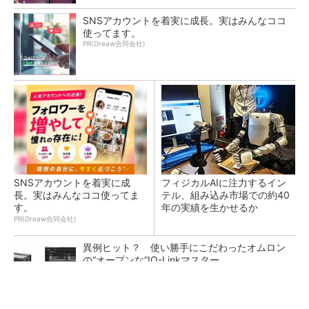
SNSアカウントを着実に成長。実はみんなココ
使ってます。
PR(Dreaw合同会社)
SNSアカウントを着実に成
フィジカルAIに注力するイン
長。実はみんなココ使ってま
テル、組み込み市場での約40
す。
年の実績を生かせるか
PR(Dreaw合同会社)
異例ヒット？ 使い勝手にこだわったオムロン
の“オープンな”IO-Linkマスター