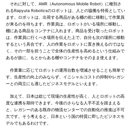
それに対して、AMR（Autonomous Mobile Robot）に種別さ
れるRapyuta Roboticsのロボットは、人との協働を特長としてい
ます。ロボットは、出荷する商品がある棚の前に移動して作業員
が来るのを待ちます。作業員は、ロボットがいる場所に移動し、
棚にある商品をコンテナに入れます。商品を受け取ったロボット
は、作業員に行くべき場所を伝えた上で、自分も次の場所に移動
するという具合です。人の作業をロボットに置き換えるのではな
く、その一部を担うことで全体の生産性を高めるという仕組みで
あるが故に、もとからある棚やコンテナをそのまま使えます。
作業量に応じてロボットの運用台数を増減させることも簡単で
す。生産性の向上のみならず、イニシャルコストの抑制やレガシ
ーとの両立にも適したビジネスモデルといえます。
加えて、日本は総じて現場の生産性が高く、人とロボットの高
度な連携を期待できます。今後のさらなる人手不足を踏まえる
と、レガシーのある既存の物流センターでの自動化の推進は不可
欠です。そう考えると、日本という国の特質に即したビジネスモ
デルでもあるわけです。