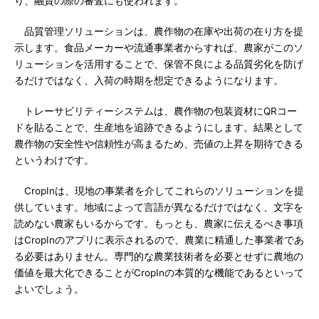
り、融資の際の審査にも使われます。
品質管理ソリューションは、農作物の在庫や出荷の在り方を提
示します。食品メーカーや流通事業者からすれば、農家がこのソ
リューションを活用することで、保管不良による品質劣化を防げ
るだけではなく、入荷の時期を想定できるようになります。
トレーサビリティーシステムは、農作物の包装資材にQRコー
ドを貼ることで、生産地を追跡できるようにします。結果として
農作物の安全性や信頼性が高まるため、売値の上昇を期待できる
というわけです。
CropInは、現地の事業者を介してこれらのソリューションを提
供しています。地域によって言語が異なるだけではなく、文字を
読めない農家もいるからです。もっとも、農家に伝えるべき事項
はCropInのアプリに表示されるので、農業に精通した事業者であ
る必要はありません。専門的な農業技術者を必要とせずに農地の
価値を最大化できることがCropInの本質的な機能であるといって
よいでしょう。