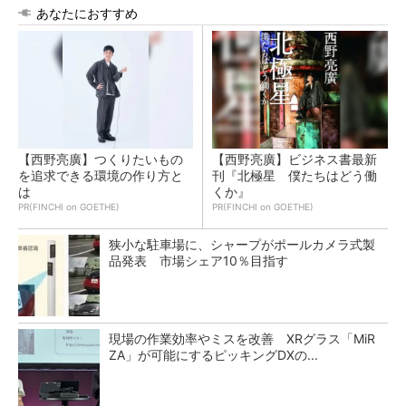
あなたにおすすめ
【西野亮廣】つくりたいもの
【西野亮廣】ビジネス書最新
を追求できる環境の作り方と
刊『北極星 僕たちはどう働
は
くか』
PR(FINCHI on GOETHE)
PR(FINCHI on GOETHE)
狭小な駐車場に、シャープがポールカメラ式製
品発表 市場シェア10％目指す
現場の作業効率やミスを改善 XRグラス「MiR
ZA」が可能にするピッキングDXの...