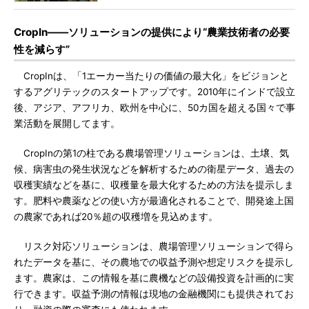
CropIn――ソリューションの提供により“農業技術者の必要
性を減らす”
CropInは、「1エーカー当たりの価値の最大化」をビジョンと
するアグリテックのスタートアップです。2010年にインドで設立
後、アジア、アフリカ、欧州を中心に、50カ国を超える国々で事
業活動を展開してます。
CropInの第1の柱である農場管理ソリューションは、土壌、気
候、病害虫の発生状況などを解析するための衛星データ、過去の
収穫実績などを基に、収穫量を最大化するための方法を提示しま
す。肥料や農薬などの使い方が最適化されることで、開発途上国
の農家であれば20％超の収穫増を見込めます。
リスク対応ソリューションは、農場管理ソリューションで得ら
れたデータを基に、その農地での収益予測や想定リスクを提示し
ます。農家は、この情報を基に農機などの設備投資を計画的に実
行できます。収益予測の情報は現地の金融機関にも提供されてお