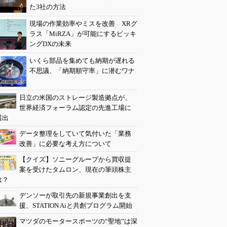
た3社の方法
現場の作業効率やミスを改善 XRグ
ラス「MiRZA」が可能にするピッキ
ングDXの未来
いくら部品を集めても納期が遅れる
不思議、「納期順守率」に潜むワナ
日立の米国のストレージ製造拠点が、
世界経済フォーラム認定の先進工場に
選出
データ整理をしていて気付いた「業務
改善」に必要な考え方について
【クイズ】ソニーグループから買収提
案を受けたタムロン、現在の筆頭株主
は？
デンソーが取引先の新規事業創出を支
援、STATION Aiと共創プログラム開始
マツダのモータースポーツの“聖地”は深