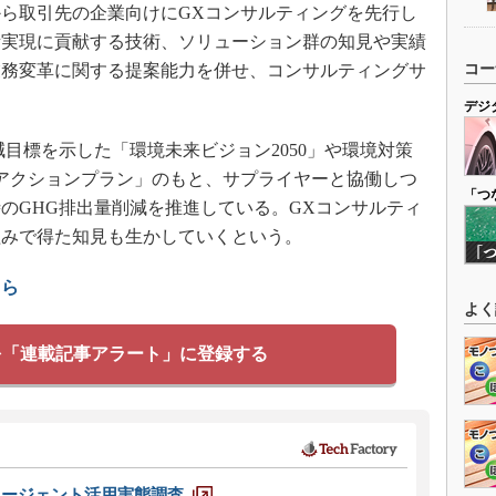
ら取引先の企業向けにGXコンサルティングを先行し
素実現に貢献する技術、ソリューション群の知見や実績
コー
業務変革に関する提案能力を併せ、コンサルティングサ
デジ
目標を示した「環境未来ビジョン2050」や環境対策
アクションプラン」のもと、サプライヤーと協働しつ
「つ
のGHG排出量削減を推進している。GXコンサルティ
組みで得た知見も生かしていくという。
ちら
よく
を「連載記事アラート」に登録する
エージェント活用実態調査