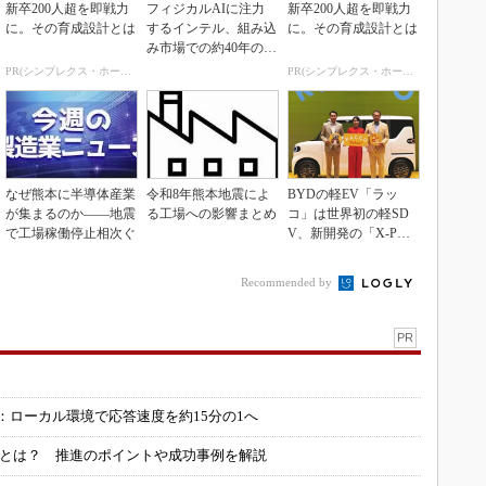
新卒200人超を即戦力
フィジカルAIに注力
新卒200人超を即戦力
に。その育成設計とは
するインテル、組み込
に。その育成設計とは
み市場での約40年の実
績を生かせるか
PR(シンプレクス・ホールディングス)
PR(シンプレクス・ホールディングス)
なぜ熊本に半導体産業
令和8年熊本地震によ
BYDの軽EV「ラッ
が集まるのか――地震
る工場への影響まとめ
コ」は世界初の軽SD
で工場稼働停止相次ぐ
V、新開発の「X-PAC
K」に電動システ...
Recommended by
PR
：ローカル環境で応答速度を約15分の1へ
」とは？ 推進のポイントや成功事例を解説