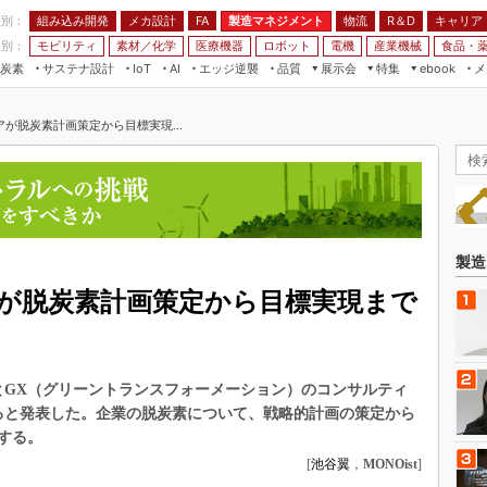
程別：
組み込み開発
メカ設計
製造マネジメント
物流
R＆D
キャリア
FA
業別：
モビリティ
素材／化学
医療機器
ロボット
電機
産業機械
食品・
炭素
サステナ設計
エッジ逆襲
品質
展示会
特集
メ
IoT
AI
ebook
伝承
組み込み開発
CEATEC
読者調査まとめ
編集後記
が脱炭素計画策定から目標実現...
JIMTOF
保全
メカ設計
つながるクルマ
組込み/エッジ コンピューティング
ス
 AI
製造マネジメント
5G
展＆IoT/5Gソリューション展
VR／AR
FA
IIFES
モビリティ
フィールドサービス
国際ロボット展
素材／化学
FPGA
製造
ジャパンモビリティショー
組み込み画像技術
が脱炭素計画策定から目標実現まで
TECHNO-FRONTIER
組み込みモデリング
人テク展
Windows Embedded
スマート工場EXPO
ュアとGX（グリーントランスフォーメーション）のコンサルティ
車載ソフト開発
EdgeTech+
すると発表した。企業の脱炭素について、戦略的計画の策定から
ISO26262
する。
日本ものづくりワールド
無償設計ツール
[
池谷翼
，
MONOist
]
AUTOMOTIVE WORLD