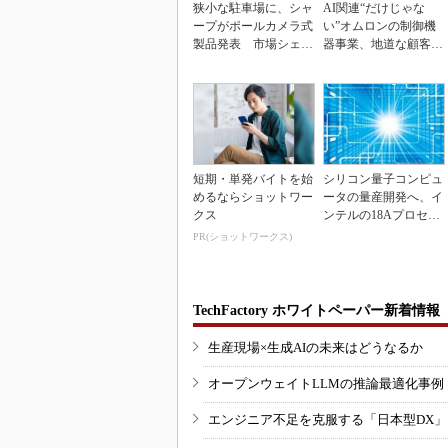
狭小な駐車場に、シャ
AI関連“だけじゃな
ープがポールカメラ式
い”オムロンの制御機
製品発表 市場シェア
器事業、地道な顧客基
10％目指す
盤強化が結実
短期・単発バイトを始
シリコン量子コンピュ
めるならショットワー
ータの量産開発へ、イ
クス
ンテルの18Aプロセス
を活用
PR(ショットワークス)
TechFactory ホワイトペーパー新着情報
生産現場×生成AIの未来はどうなるか
オープンウェイトLLMの推論最適化事例
エンジニア不足を克服する「日本型DX