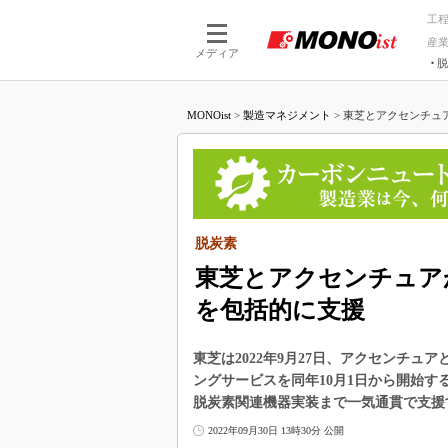
工
産
メディア
脱
つながる技術
AI×技術
MONOist
>
製造マネジメント
>
東芝とアクセンチュア
つながる工場
AI×設備
つながるサービ
Physical
脱炭素
東芝とアクセンチュア
を包括的に支援
東芝は2022年9月27日、アクセンチ
ングサービスを同年10月1日から開始
脱炭素関連機器実装まで一気通貫で支援
2022年09月30日 13時30分 公開