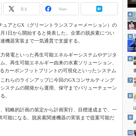
3Dプリンタ
産業オープンネット展
見る
Share
デジタルツインとCAE
S＆OP
ンチュアとGX（グリーントランスフォーメーション）の
インダストリー4.0
0月1日から開始すると発表した。企業の脱炭素につい
イノベーション
関連機器実装まで一気通貫で支援する。
製造業ビッグデータ
力発電といった再生可能エネルギーシステムやデジタ
メイドインジャパン
テム、再生可能エネルギー由来の水素ソリューション、
植物工場
るカーボンフットプリントの可視化といったシステム
知財マネジメント
これらのラインアップに今回のGXコンサルティング
海外生産
、システムの開発から運用、保守までバリューチェーン
える。
グローバル設計・開発
制御セキュリティ
、戦略的計画の策定から計画実行、目標達成まで、一
新型コロナへの対応
供可能になる。脱炭素関連機器の実装まで提案可能だ