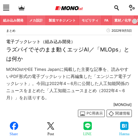
組み込み開発
メカ設計
製造マネジメント
モビリティ
FA
素材／化学
まとめ
2022年9月5日
電子ブックレット（組み込み開発）
ラズパイでそのまま動くエッジAI／「MLOps」と
は何か
MONOistやEE Times Japanに掲載した主要な記事を、読みやす
いPDF形式の電子ブックレットに再編集した「エンジニア電子ブ
ックレット」。今回は2022年4～6月に公開した人工知能関係の
ニュースをまとめた「人工知能ニュースまとめ（2022年4～6
月）」をお送りする。
[MONOist]
PC用表示
関連情報
Share
Post
LINE
Hatena