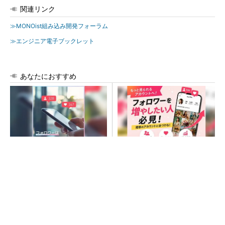
関連リンク
≫MONOist組み込み開発フォーラム
≫エンジニア電子ブックレット
あなたにおすすめ
SNSアカウントを着実に成
SNSアカウントを着実に成
長。実はみんなココ使ってま
長。実はみんなココ使ってま
す。
す。
PR(Dreaw合同会社)
PR(Dreaw合同会社)
令和8年熊本地震による工場への影響まとめ