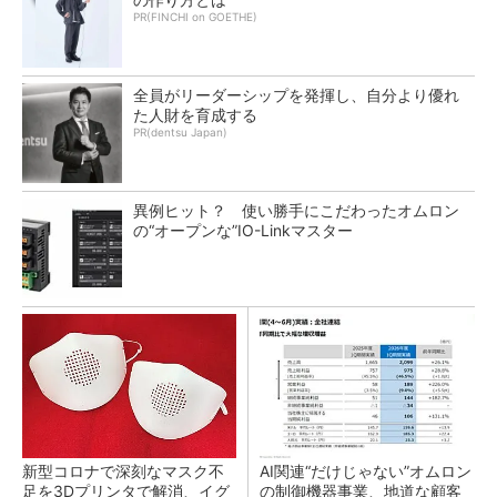
PR(FINCHI on GOETHE)
全員がリーダーシップを発揮し、自分より優れ
た人財を育成する
PR(dentsu Japan)
異例ヒット？ 使い勝手にこだわったオムロン
の“オープンな”IO-Linkマスター
新型コロナで深刻なマスク不
AI関連“だけじゃない”オムロン
足を3Dプリンタで解消、イグ
の制御機器事業、地道な顧客