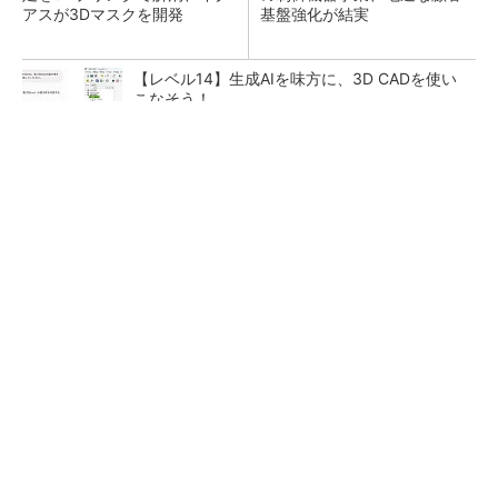
アスが3Dマスクを開発
基盤強化が結実
【レベル14】生成AIを味方に、3D CADを使い
こなそう！
チームが本音で意見を交わし合い、多様な人財
が挑戦できる組織へ
PR(dentsu Japan)
「取りあえずボルトで固定」は禁物 締結部設
計で押さえるべき基本