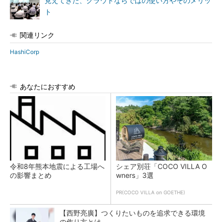
見えてきた、クラウドならではの使い方やそのメリッ
ト
関連リンク
HashiCorp
あなたにおすすめ
令和8年熊本地震による工場へ
シェア別荘「COCO VILLA O
の影響まとめ
wners」3選
PR(COCO VILLA on GOETHE)
【西野亮廣】つくりたいものを追求できる環境
の作り方とは