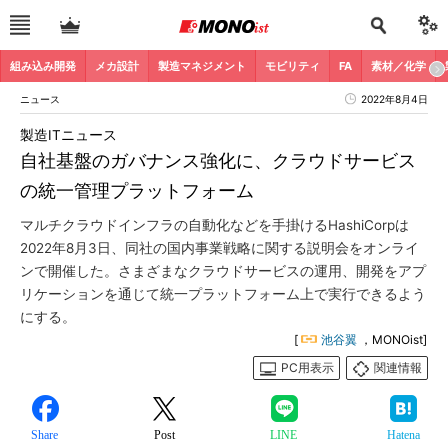
組み込み開発
メカ設計
製造マネジメント
モビリティ
FA
素材／化学
ニュース
2022年8月4日
製造ITニュース
自社基盤のガバナンス強化に、クラウドサービス
の統一管理プラットフォーム
マルチクラウドインフラの自動化などを手掛けるHashiCorpは
2022年8月3日、同社の国内事業戦略に関する説明会をオンライ
ンで開催した。さまざまなクラウドサービスの運用、開発をアプ
リケーションを通じて統一プラットフォーム上で実行できるよう
にする。
[
池谷翼
，MONOist]
PC用表示
関連情報
Share
Post
LINE
Hatena