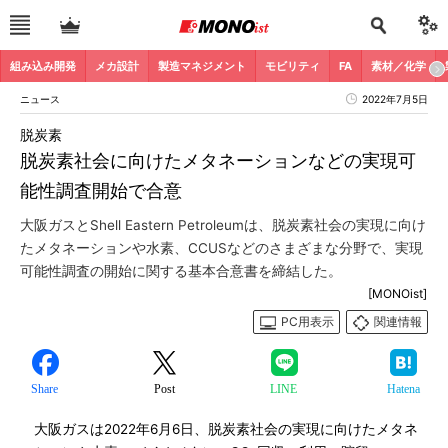
組み込み開発
メカ設計
製造マネジメント
モビリティ
FA
素材／化学
ニュース
2022年7月5日
脱炭素
脱炭素社会に向けたメタネーションなどの実現可
能性調査開始で合意
大阪ガスとShell Eastern Petroleumは、脱炭素社会の実現に向け
たメタネーションや水素、CCUSなどのさまざまな分野で、実現
可能性調査の開始に関する基本合意書を締結した。
[MONOist]
PC用表示
関連情報
Share
Post
LINE
Hatena
大阪ガスは2022年6月6日、脱炭素社会の実現に向けたメタネ