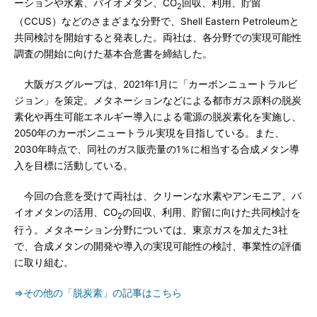
ーションや水素、バイオメタン、CO
回収、利用、貯留
2
（CCUS）などのさまざまな分野で、Shell Eastern Petroleumと
共同検討を開始すると発表した。両社は、各分野での実現可能性
調査の開始に向けた基本合意書を締結した。
大阪ガスグループは、2021年1月に「カーボンニュートラルビ
ジョン」を策定。メタネーションなどによる都市ガス原料の脱炭
素化や再生可能エネルギー導入による電源の脱炭素化を実施し、
2050年のカーボンニュートラル実現を目指している。また、
2030年時点で、同社のガス販売量の1％に相当する合成メタン導
入を目標に活動している。
今回の合意を受けて両社は、クリーンな水素やアンモニア、バ
イオメタンの活用、CO
の回収、利用、貯留に向けた共同検討を
2
行う。メタネーション分野については、東京ガスを加えた3社
で、合成メタンの開発や導入の実現可能性の検討、事業性の評価
に取り組む。
⇒その他の「脱炭素」の記事はこちら