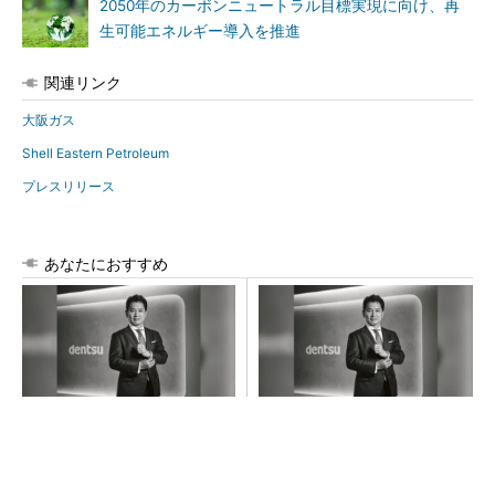
2050年のカーボンニュートラル目標実現に向け、再
生可能エネルギー導入を推進
関連リンク
大阪ガス
Shell Eastern Petroleum
プレスリリース
あなたにおすすめ
時代の「最"現場"」に飛び込
創業125年の課題解決力×多様
み、当事者として踏み込んで
な才能で挑む、これからの電
いく
通