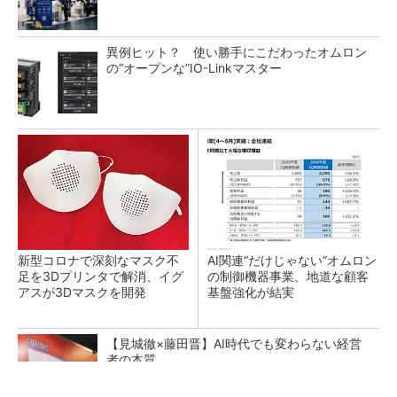
異例ヒット？ 使い勝手にこだわったオムロン
の“オープンな”IO-Linkマスター
新型コロナで深刻なマスク不
AI関連“だけじゃない”オムロン
足を3Dプリンタで解消、イグ
の制御機器事業、地道な顧客
アスが3Dマスクを開発
基盤強化が結実
【見城徹×藤田晋】AI時代でも変わらない経営
者の本質
PR(FINCHI on GOETHE)