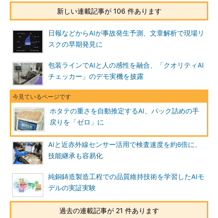
新しい連載記事が 106 件あります
日報などからAIが事故発生予測、文章解析で現場リ
スクの早期発見に
包装ラインでAIと人の感性を融合、「クオリティAI
チェッカー」のデモ実機を披露
ホタテの重さを自動推定するAI、パック詰めの手
戻りを「ゼロ」に
AIと近赤外線センサー活用で検査速度を約6倍に、
技能継承も容易化
純銅鋳造製造工程での品質維持技術を学習したAIモ
デルの実証実験
過去の連載記事が 21 件あります