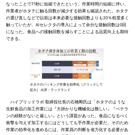
なったことで71秒に短縮できたという。作業時間の短縮に伴い、
作業者がホタテに触る回数が減少する効果も確認された。ホタテ
の選び直しなどで以前は本来必要な接触回数よりも20％程度多く
触っていたが、AIセレクタの導入によって余分な接触回数は0回
になった。食品への接触回数を減らすことによる品質向上も期待
できる。
ホタテのパッキング作業を効率化［クリックして
拡大］ 出所：ラックランド
ハイブリッドラボ 取締役社長の石橋剛氏は「ホタテのような
生鮮食品の加工作業には『大掛かりな機械化は難しい』『ベテラ
ンの経験がないと厳しい』という課題があった。食品になるべく
衝撃を与えず加工するにはどうしても手作業が必要だ。そのため
作業の効率化を進めるには、作業員の判断を省力化する必要があ