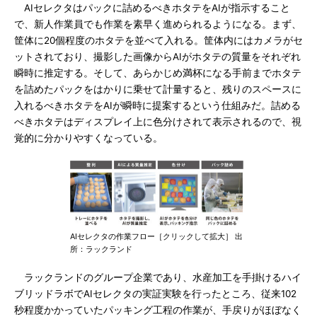
AIセレクタはパックに詰めるべきホタテをAIが指示すること
で、新人作業員でも作業を素早く進められるようになる。まず、
筐体に20個程度のホタテを並べて入れる。筐体内にはカメラがセ
ットされており、撮影した画像からAIがホタテの質量をそれぞれ
瞬時に推定する。そして、あらかじめ満杯になる手前までホタテ
を詰めたパックをはかりに乗せて計量すると、残りのスペースに
入れるべきホタテをAIが瞬時に提案するという仕組みだ。詰める
べきホタテはディスプレイ上に色分けされて表示されるので、視
覚的に分かりやすくなっている。
AIセレクタの作業フロー［クリックして拡大］ 出
所：ラックランド
ラックランドのグループ企業であり、水産加工を手掛けるハイ
ブリッドラボでAIセレクタの実証実験を行ったところ、従来102
秒程度かかっていたパッキング工程の作業が、手戻りがほぼなく