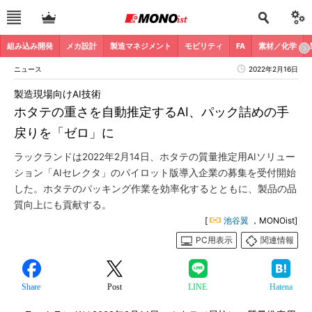
組み込み開発
メカ設計
製造マネジメント
モビリティ
FA
素材／化学
ニュース
2022年2月16日
製造現場向けAI技術
ホタテの重さを自動推定するAI、パック詰めの手
戻りを「ゼロ」に
ラックランドは2022年2月14日、ホタテの質量推定用AIソリュー
ション「AIセレクタ」のパイロット版導入企業の募集を受付開始
した。ホタテのパッキング作業を効率化するとともに、製品の品
質向上にも貢献する。
[
池谷翼
，MONOist]
PC用表示
関連情報
Share
Post
LINE
Hatena