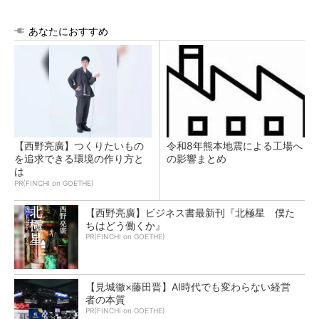
あなたにおすすめ
【西野亮廣】つくりたいもの
令和8年熊本地震による工場へ
を追求できる環境の作り方と
の影響まとめ
は
PR(FINCHI on GOETHE)
【西野亮廣】ビジネス書最新刊『北極星 僕た
ちはどう働くか』
PR(FINCHI on GOETHE)
【見城徹×藤田晋】AI時代でも変わらない経営
者の本質
PR(FINCHI on GOETHE)