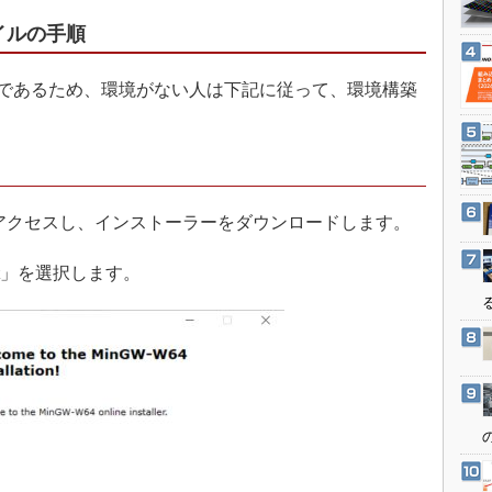
3Dプリンタ
産業オープンネット展
イルの手順
デジタルツインとCAE
S＆OP
であるため、環境がない人は下記に従って、環境構築
インダストリー4.0
イノベーション
製造業ビッグデータ
メイドインジャパン
アクセスし、インストーラーをダウンロードします。
植物工場
t」を選択します。
知財マネジメント
海外生産
グローバル設計・開発
制御セキュリティ
新型コロナへの対応