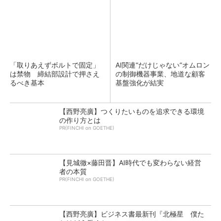
「取りあえずボルトで固定」
AI関連“だけじゃない”オムロン
は禁物 締結部設計で押さえ
の制御機器事業、地道な顧客
るべき基本
基盤強化が結実
【西野亮廣】つくりたいものを追求できる環境
の作り方とは
PR(FINCHI on GOETHE)
【見城徹×藤田晋】AI時代でも変わらない経営
者の本質
PR(FINCHI on GOETHE)
【西野亮廣】ビジネス書最新刊『北極星 僕た