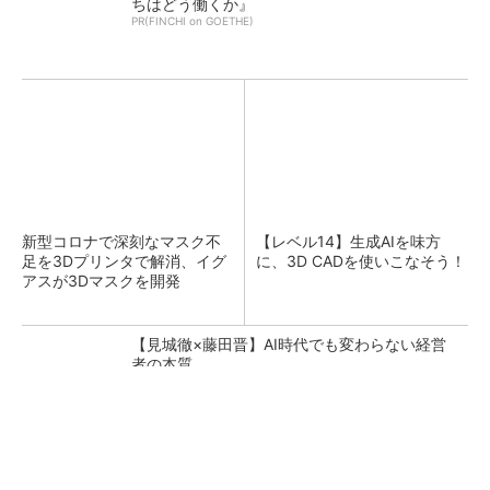
ちはどう働くか』
PR(FINCHI on GOETHE)
新型コロナで深刻なマスク不
【レベル14】生成AIを味方
足を3Dプリンタで解消、イグ
に、3D CADを使いこなそう！
アスが3Dマスクを開発
【見城徹×藤田晋】AI時代でも変わらない経営
者の本質
PR(FINCHI on GOETHE)
令和8年熊本地震による工場への影響まとめ