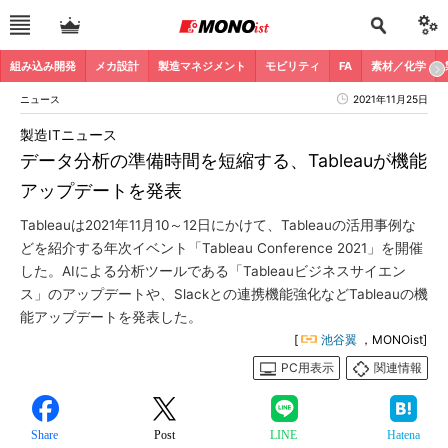
組み込み開発
メカ設計
製造マネジメント
モビリティ
FA
素材／化学
ニュース
2021年11月25日
製造ITニュース
データ分析の準備時間を短縮する、Tableauが機能
アップデートを発表
Tableauは2021年11月10～12日にかけて、Tableauの活用事例な
どを紹介する年次イベント「Tableau Conference 2021」を開催
した。AIによる分析ツールである「Tableauビジネスサイエン
ス」のアップデートや、Slackとの連携機能強化などTableauの機
能アップデートを発表した。
[
池谷翼
，MONOist]
PC用表示
関連情報
Share
Post
LINE
Hatena