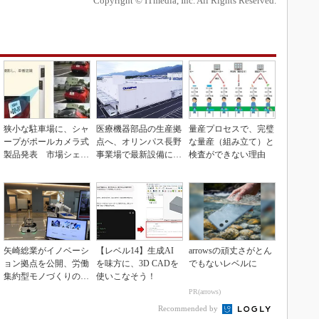
Copyright © ITmedia, Inc. All Rights Reserved.
狭小な駐車場に、シャ
医療機器部品の生産拠
量産プロセスで、完璧
ープがポールカメラ式
点へ、オリンパス長野
な量産（組み立て）と
製品発表 市場シェア
事業場で最新設備に機
検査ができない理由
10％目指す
能集約
矢崎総業がイノベーシ
【レベル14】生成AI
arrowsの頑丈さがとん
ョン拠点を公開、労働
を味方に、3D CADを
でもないレベルに
集約型モノづくりのス
使いこなそう！
マート化に向け
PR(arrows)
Recommended by