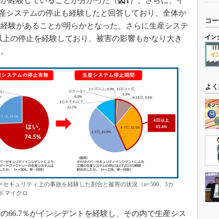
数が経験していることが分かった（
図1
）。さらに、イ
が生産システムの停止も経験したと回答しており、全体か
コー
の経験があることが明らかとなった。さらに生産システ
イン
日以上の停止を経験しており、被害の影響もかなり大き
た。
よく
セキュリティ上の事故を経験した割合と被害の状況（n=500、3カ
ドマイクロ
66.7％がインシデントを経験し、その内で生産シス