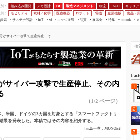
程別：
組み込み開発
メカ設計
製造マネジメント
物流
R＆D
キャリア
FA
業別：
モビリティ
素材／化学
医療機器
ロボット
電機
産業機械
食品・
炭素
サステナ設計
エッジ逆襲
品質
展示会
特集
メ
IoT
AI
ebook
伝承
組み込み開発
CEATEC
読者調査まとめ
編集後記
分がサイバー攻撃で生産停止、そ...
JIMTOF
保全
メカ設計
つながるクルマ
組込み/エッジ コンピューティング
ス
 AI
製造マネジメント
5G
展＆IoT/5Gソリューション展
VR／AR
FA
IIFES
モビリティ
フィールドサービス
国際ロボット展
素材／化学
FPGA
Fac
ジャパンモビリティショー
がサイバー攻撃で生産停止、その内
組み込み画像技術
TECHNO-FRONTIER
る
組み込みモデリング
人テク展
（1/2 ページ）
Windows Embedded
スマート工場EXPO
車載ソフト開発
、日本、米国、ドイツの3カ国を対象とする「スマートファクトリ
EdgeTech+
結果を発表した。本稿ではその内容を紹介する。
ISO26262
日本ものづくりワールド
[
三島一孝
，
MONOist
]
無償設計ツール
AUTOMOTIVE WORLD