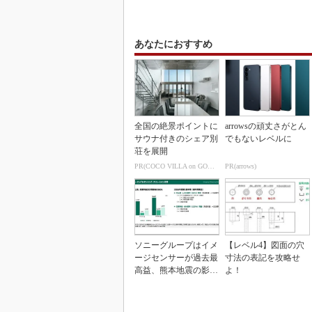
あなたにおすすめ
全国の絶景ポイントに
arrowsの頑丈さがとん
サウナ付きのシェア別
でもないレベルに
荘を展開
PR(COCO VILLA on GOETHE)
PR(arrows)
ソニーグループはイメ
【レベル4】図面の穴
ージセンサーが過去最
寸法の表記を攻略せ
高益、熊本地震の影響
よ！
も限定的