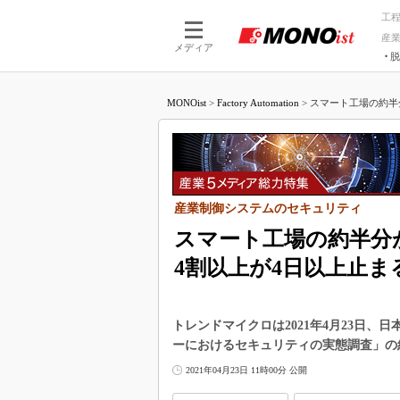
工
産
メディア
脱
つながる技術
AI×技術
MONOist
>
Factory Automation
>
スマート工場の約半
つながる工場
AI×設備
つながるサービ
Physical
産業制御システムのセキュリティ
スマート工場の約半分
4割以上が4日以上止ま
トレンドマイクロは2021年4月23日
ーにおけるセキュリティの実態調査」の
2021年04月23日 11時00分 公開