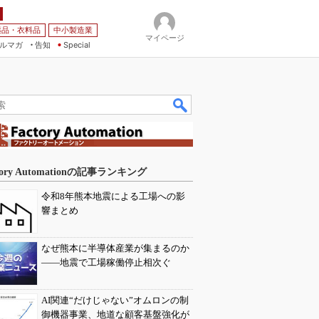
薬品・衣料品
中小製造業
マイページ
ルマガ
告知
Special
tory Automationの記事ランキング
令和8年熊本地震による工場への影
響まとめ
なぜ熊本に半導体産業が集まるのか
――地震で工場稼働停止相次ぐ
AI関連“だけじゃない”オムロンの制
御機器事業、地道な顧客基盤強化が