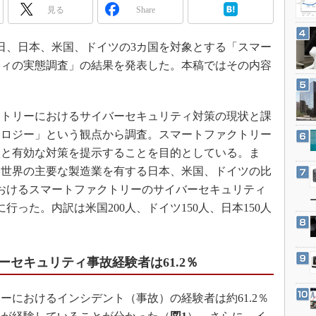
3Dプリンタ
見る
Share
産業オープンネット展
デジタルツインとCAE
2日、日本、米国、ドイツの3カ国を対象とする「スマー
S＆OP
ティの実態調査」の結果を発表した。本稿ではその内容
インダストリー4.0
イノベーション
製造業ビッグデータ
トリーにおけるサイバーセキュリティ対策の現状と課
ノロジー」という観点から調査。スマートファクトリー
メイドインジャパン
状と有効な対策を提示することを目的としている。ま
植物工場
、世界の主要な製造業を有する日本、米国、ドイツの比
知財マネジメント
おけるスマートファクトリーのサイバーセキュリティ
海外生産
行った。内訳は米国200人、ドイツ150人、日本150人
グローバル設計・開発
制御セキュリティ
セキュリティ事故経験者は61.2％
新型コロナへの対応
におけるインシデント（事故）の経験者は約61.2％