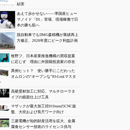
結実
あえて歩かせない――準国産ヒュー
マノイド「D1」登場、現場稼働で日
本の勝ち筋へ
脱自動車でもDMG森精機が業績再上
方修正、2028年度にピーク利益計画
牧野フ、日本産業推進機構の買収提案
に応じず 理由に外国籍投資家の存在
異例ヒット？ 使い勝手にこだわった
オムロンの“オープンな”IO-Linkマスタ
ー
高硬度材加工に対応、マルチローラタ
イプの鏡面仕上げ工具
マザックが最大加工径910mmのCNC旋
盤、大径および長尺ワーク向け
三菱電機が知的財産活用を拡大、金属
腐食センサー技術のライセンス供与