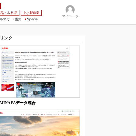
薬品・衣料品
中小製造業
マイページ
ルマガ
告知
Special
リンク
LMINA FAデータ統合