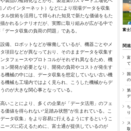
や製品の複雑化などから、製造業のスマート工場化へ
3Dプリンタ
産業オープンネット展
（モノのインターネット）などにより現場データを収集
デジタルツインとCAE
ジタル技術を活用して得られた知見で新たな価値をもた
S＆OP
で描かれるシナリオだが、実際に取り組みが広がる中で
インダストリー4.0
富士
が「データ収集の負荷の問題」である。
イノベーション
設備、ロボットなどが稼働しているが、機器ごとやメ
関連
製造業ビッグデータ
ータ項目などが異なっており、そのままデータを収集す
メイドインジャパン
富
インタフェースやプロトコルがそれぞれ異なるため、機
て
植物工場
ション開発が必要となり、開発の負荷やコストが発生す
国
れる機械の中には、データ収集を想定していない古い機
知財マネジメント
の
ている機械も工場内ではよく見られ、こうした機械からデ
海外生産
いうのが大きな関心事となっている。
第
グローバル設計・開発
デ
制御セキュリティ
高いことにより、多くの企業が「データ活用」のフェ
ち
る価値を得られない“足踏み状態”が生まれている。こ
新型コロナへの対応
り
「データ収集」をより容易に行えるようにするというこ
ス
のニーズに応えるために、富士通が提供しているのが
取