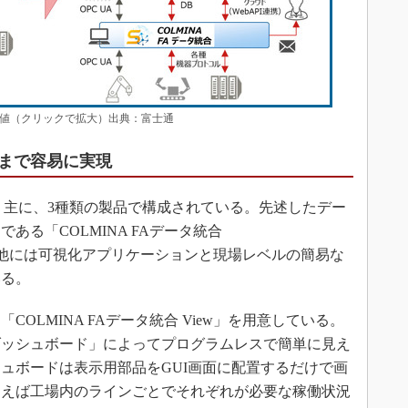
す価値（クリックで拡大）出典：富士通
まで容易に実現
は、主に、3種類の製品で構成されている。先述したデー
ある「COLMINA FAデータ統合
d」に加え、その他には可視化アプリケーションと現場レベルの簡易な
いる。
LMINA FAデータ統合 View」を用意している。
ダッシュボード」によってプログラムレスで簡単に見え
ュボードは表示用部品をGUI画面に配置するだけで画
例えば工場内のラインごとでそれぞれが必要な稼働状況