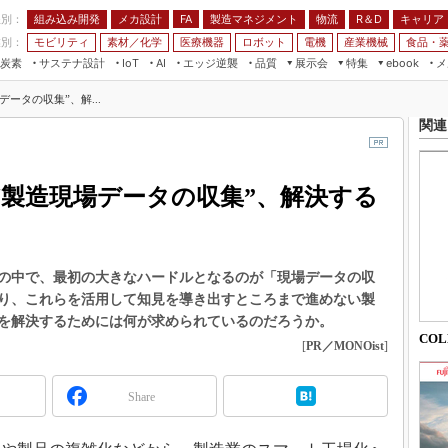
程別：
組み込み開発
メカ設計
製造マネジメント
物流
R＆D
キャリア
FA
業別：
モビリティ
素材／化学
医療機器
ロボット
電機
産業機械
食品・
炭素
サステナ設計
エッジ逆襲
品質
展示会
特集
メ
IoT
AI
ebook
伝承
組み込み開発
CEATEC
読者調査まとめ
編集後記
ータの収集”、解...
JIMTOF
保全
メカ設計
つながるクルマ
関連
組込み/エッジ コンピューティング
ス
 AI
製造マネジメント
5G
展＆IoT/5Gソリューション展
VR／AR
FA
“製造現場データの収集”、解決する
IIFES
モビリティ
フィールドサービス
国際ロボット展
素材／化学
FPGA
ジャパンモビリティショー
組み込み画像技術
の中で、最初の大きなハードルとなるのが「現場データの収
TECHNO-FRONTIER
り、これらを活用して知見を導き出すところまで進めない製
組み込みモデリング
人テク展
を解決するためには何が求められているのだろうか。
Windows Embedded
CO
スマート工場EXPO
[
PR／MONOist
]
車載ソフト開発
EdgeTech+
ISO26262
Share
日本ものづくりワールド
無償設計ツール
AUTOMOTIVE WORLD