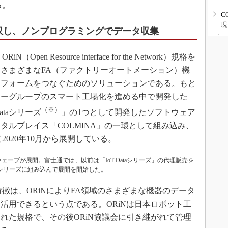
る。
C
現
吸収し、ノンプログラミングでデータ収集
en Resource interface for the Network）規格を
さまざまなFA（ファクトリーオートメーション）機
トフォームをつなぐためのソリューションである。もと
ソーグループのスマート工場化を進める中で開発した
（※）
ataシリーズ
」の1つとして開発したソフトウェア
タルプレイス「COLMINA」の一環として組み込み、
て2020年10月から展開している。
ーウェーブが展開。富士通では、以前は「IoT Dataシリーズ」の代理販売を
A」シリーズに組み込んで展開を開始した。
の特徴は、ORiNによりFA領域のさまざまな機器のデータ
活用できるという点である。ORiNは日本ロボット工
された規格で、その後ORiN協議会に引き継がれて管理