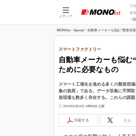
工
産
メディア
脱
つながる技術
AI×技術
MONOist
>
Special
>
自動車メーカーも悩む“製造現場デ
つながる工場
AI×設備
つながるサービ
Physical
スマートファクトリー
自動車メーカーも悩む
ために必要なもの
スマート工場化を進める多くの製造現場
集の負荷」である。データ収集に手間取
造現場も数多く存在する。これらの課題
2021年03月10日 10時00分 公開
印刷する
見る