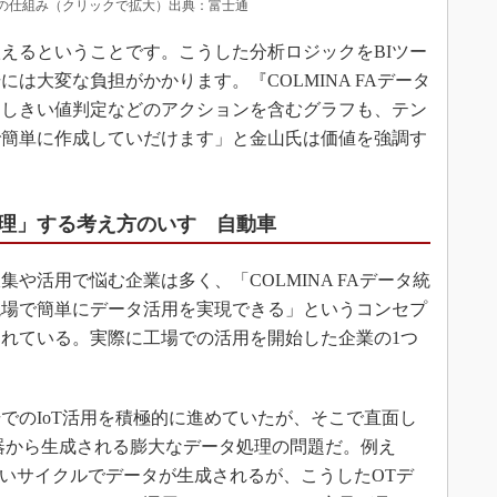
lysis」の仕組み（クリックで拡大）出典：富士通
えるということです。こうした分析ロジックをBIツー
は大変な負担がかかります。『COLMINA FAデータ
、しきい値判定などのアクションを含むグラフも、テン
で簡単に作成していだけます」と金山氏は価値を強調す
理」する考え方のいすゞ自動車
活用で悩む企業は多く、「COLMINA FAデータ統
現場で簡単にデータ活用を実現できる」というコンセプ
れている。実際に工場での活用を開始した企業の1つ
のIoT活用を積極的に進めていたが、そこで直面し
器から生成される膨大なデータ処理の問題だ。例え
短いサイクルでデータが生成されるが、こうしたOTデ