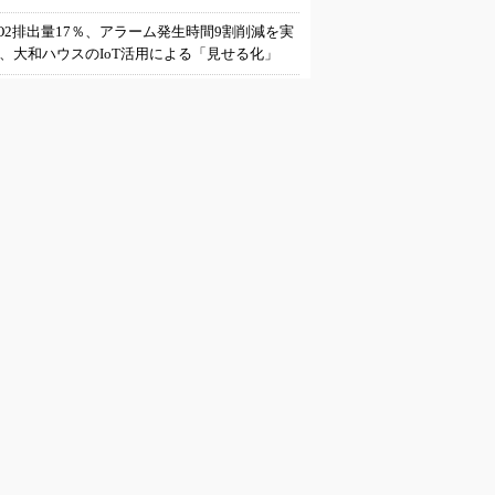
O2排出量17％、アラーム発生時間9割削減を実
、大和ハウスのIoT活用による「見せる化」