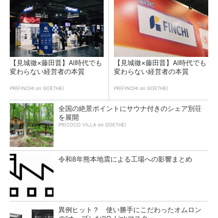
【見城徹×藤田晋】AI時代でも
【見城徹×藤田晋】AI時代でも
変わらない経営者の本質
変わらない経営者の本質
PR(FINCHI on GOETHE)
PR(FINCHI on GOETHE)
全国の絶景ポイントにサウナ付きのシェア別荘
を展開
PR(COCO VILLA on GOETHE)
令和8年熊本地震による工場への影響まとめ
異例ヒット？ 使い勝手にこだわったオムロン