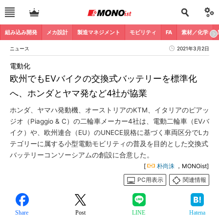
組み込み開発
メカ設計
製造マネジメント
モビリティ
FA
素材／化学
ニュース
2021年3月2日
電動化
欧州でもEVバイクの交換式バッテリーを標準化
へ、ホンダとヤマ発など4社が協業
ホンダ、ヤマハ発動機、オーストリアのKTM、イタリアのピアッ
ジオ（Piaggio & C）の二輪車メーカー4社は、電動二輪車（EVバ
イク）や、欧州連合（EU）のUNECE規格に基づく車両区分でLカ
テゴリーに属する小型電動モビリティの普及を目的とした交換式
バッテリーコンソーシアムの創設に合意した。
[
朴尚洙
，MONOist]
PC用表示
関連情報
Share
Post
LINE
Hatena