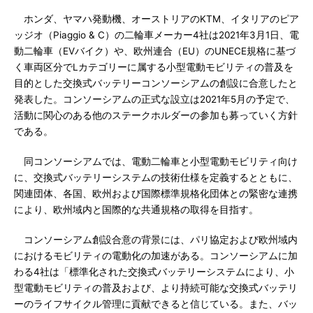
ホンダ、ヤマハ発動機、オーストリアのKTM、イタリアのピア
ッジオ（Piaggio & C）の二輪車メーカー4社は2021年3月1日、電
動二輪車（EVバイク）や、欧州連合（EU）のUNECE規格に基づ
く車両区分でLカテゴリーに属する小型電動モビリティの普及を
目的とした交換式バッテリーコンソーシアムの創設に合意したと
発表した。コンソーシアムの正式な設立は2021年5月の予定で、
活動に関心のある他のステークホルダーの参加も募っていく方針
である。
同コンソーシアムでは、電動二輪車と小型電動モビリティ向け
に、交換式バッテリーシステムの技術仕様を定義するとともに、
関連団体、各国、欧州および国際標準規格化団体との緊密な連携
により、欧州域内と国際的な共通規格の取得を目指す。
コンソーシアム創設合意の背景には、パリ協定および欧州域内
におけるモビリティの電動化の加速がある。コンソーシアムに加
わる4社は「標準化された交換式バッテリーシステムにより、小
型電動モビリティの普及および、より持続可能な交換式バッテリ
ーのライフサイクル管理に貢献できると信じている。また、バッ