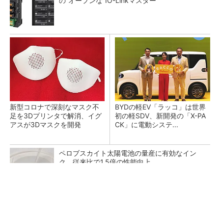
の“オープンな”IO-Linkマスター
新型コロナで深刻なマスク不
BYDの軽EV「ラッコ」は世界
足を3Dプリンタで解消、イグ
初の軽SDV、新開発の「X-PA
アスが3Dマスクを開発
CK」に電動システ...
ペロブスカイト太陽電池の量産に有効なイン
ク、従来比で1.5倍の性能向上
シェア別荘「COCO VILLA Owners」3選
PR(COCO VILLA on GOETHE)