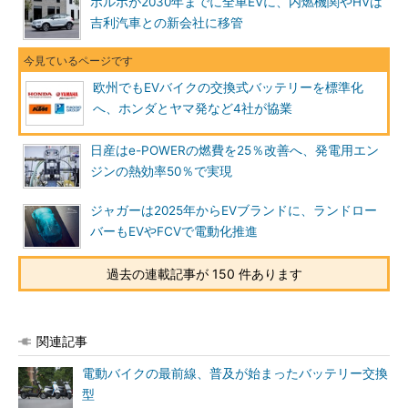
ボルボが2030年までに全車EVに、内燃機関やHVは
吉利汽車との新会社に移管
欧州でもEVバイクの交換式バッテリーを標準化
へ、ホンダとヤマ発など4社が協業
日産はe-POWERの燃費を25％改善へ、発電用エン
ジンの熱効率50％で実現
ジャガーは2025年からEVブランドに、ランドロー
バーもEVやFCVで電動化推進
過去の連載記事が 150 件あります
関連記事
電動バイクの最前線、普及が始まったバッテリー交換
型