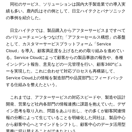
同社のサービス、ソリューションは国内大手製造業での導入実
績も多い。鹿内氏はその例として、日立ハイテクとパナソニック
の事例を紹介した。
日立ハイテクでは、製品購入からアフターサービスまですべて
のバリューチェーンをつなげた「アフターセールス構想」の基盤
として、カスタマーサービスプラットフォーム「Service
Cloud」を導入、顧客満足度を上げるための取り組みを進めてい
る。Service Cloudによって顧客からの製品事故の報告や、各種
インシデント報告、意見などの一元管理を行い、顧客360°ビュ
ーを実現した。これに合わせて対応プロセスも再構築して、
Service Cloud上の情報を製造部門や品質部門にフィードバック
する仕組みを整えたという。
これまでは、アフターサービスの対応スピードや、製造や設計
開発、営業など社内各部門の情報連携に課題を抱えていた。デザ
イン思考を取り入れ、問題をあぶり出し、その多くが顧客関連情
報の分断によって生じていることを明確化した同社は、製品中心
から顧客中心へとマインドをシフトし、顧客中心のデータ活用型
業務に切り替えることができたという。