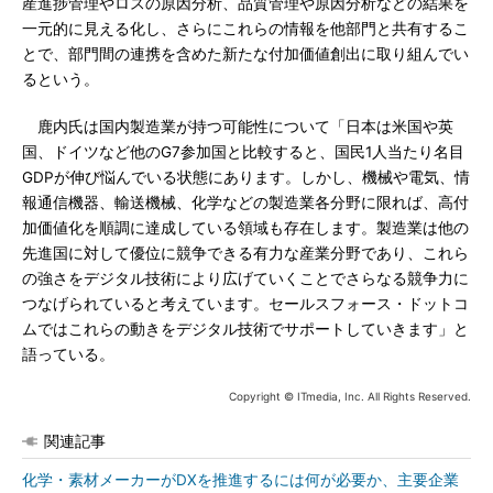
産進捗管理やロスの原因分析、品質管理や原因分析などの結果を
一元的に見える化し、さらにこれらの情報を他部門と共有するこ
とで、部門間の連携を含めた新たな付加価値創出に取り組んでい
るという。
鹿内氏は国内製造業が持つ可能性について「日本は米国や英
国、ドイツなど他のG7参加国と比較すると、国民1人当たり名目
GDPが伸び悩んでいる状態にあります。しかし、機械や電気、情
報通信機器、輸送機械、化学などの製造業各分野に限れば、高付
加価値化を順調に達成している領域も存在します。製造業は他の
先進国に対して優位に競争できる有力な産業分野であり、これら
の強さをデジタル技術により広げていくことでさらなる競争力に
つなげられていると考えています。セールスフォース・ドットコ
ムではこれらの動きをデジタル技術でサポートしていきます」と
語っている。
Copyright © ITmedia, Inc. All Rights Reserved.
関連記事
化学・素材メーカーがDXを推進するには何が必要か、主要企業