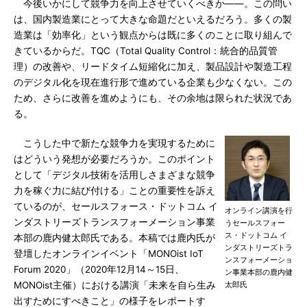
今後いかにして競争力を向上させていくべきか――。この問い
は、国内製造業にとって大きな命題だといえるだろう。多くの製
造業は「効率化」という観点からは既に多くのことに取り組んで
きているからだ。TQC（Total Quality Control：統合的品質管
理）の改善や、リードタイム短縮化に加え、製品設計や製造工程
のデジタル化を現在進行形で進めている企業も少なくない。この
ため、さらに改善を進めようにも、その余地は限られた状況であ
る。
こうした中で新たな競争力を実現するために
はどういう発想が必要だろうか。このポイント
として「デジタル技術を活用しさまざまな競争
力を稼ぐ力に結び付ける」ことの重要性を訴え
ているのが、セールスフォース・ドットコム イ
オンライン講演を行
ンダストリーズトランスフォーメーション事業
うセールスフォー
ス・ドットコム イ
本部の鹿内健太郎氏である。本稿では鹿内氏が
ンダストリーズトラ
登壇したオンラインイベント「MONOist IoT
ンスフォーメーショ
Forum 2020」（2020年12月14～15日、
ン事業本部の鹿内健
MONOist主催）における講演「未来を自ら生み
太郎氏
出すためにすべきこと」の様子をレポートす