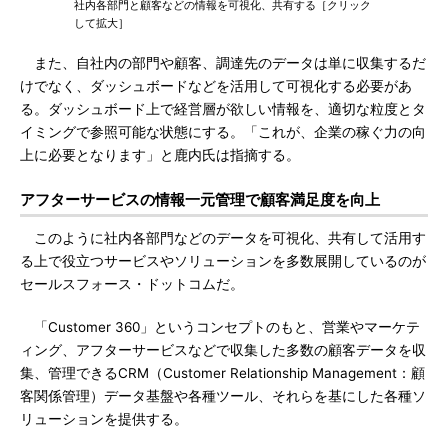
社内各部門と顧客などの情報を可視化、共有する［クリック
して拡大］
また、自社内の部門や顧客、調達先のデータは単に収集するだ
けでなく、ダッシュボードなどを活用して可視化する必要があ
る。ダッシュボード上で経営層が欲しい情報を、適切な粒度とタ
イミングで参照可能な状態にする。「これが、企業の稼ぐ力の向
上に必要となります」と鹿内氏は指摘する。
アフターサービスの情報一元管理で顧客満足度を向上
このように社内各部門などのデータを可視化、共有して活用す
る上で役立つサービスやソリューションを多数展開しているのが
セールスフォース・ドットコムだ。
「Customer 360」というコンセプトのもと、営業やマーケテ
ィング、アフターサービスなどで収集した多数の顧客データを収
集、管理できるCRM（Customer Relationship Management：顧
客関係管理）データ基盤や各種ツール、それらを基にした各種ソ
リューションを提供する。