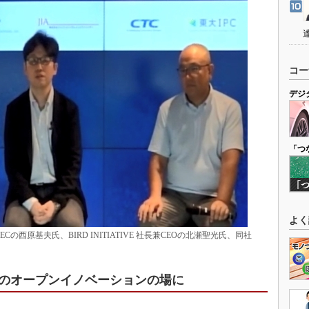
コー
デジ
「つ
よく
西原基夫氏、BIRD INITIATIVE 社長兼CEOの北瀬聖光氏、同社
のオープンイノベーションの場に