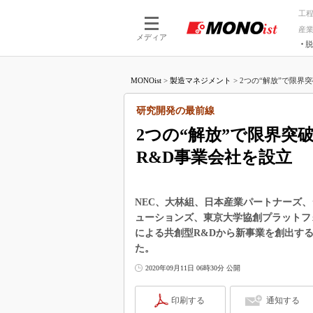
工
産
メディア
脱
つながる技術
AI×技術
MONOist
>
製造マネジメント
>
2つの“解放”で限界突
つながる工場
AI×設備
つながるサービ
Physical
研究開発の最前線
2つの“解放”で限界突
R&D事業会社を設立
NEC、大林組、日本産業パートナーズ
ューションズ、東京大学協創プラットフ
による共創型R&Dから新事業を創出する新会
た。
2020年09月11日 06時30分 公開
印刷する
通知する