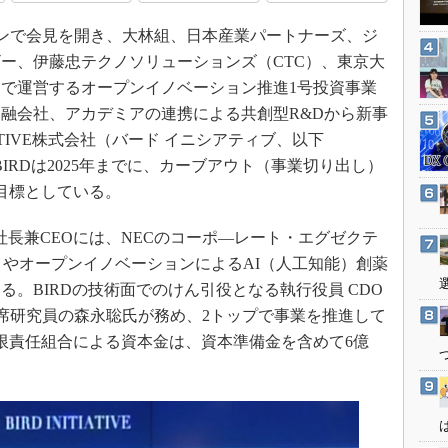
3Dプリンタ
産業オープンネット展
ラインで会見を開き、大林組、日本産業パートナーズ、ジ
デジタルツインとCAE
ー、伊藤忠テクノソリューションズ（CTC）、東京大
S＆OP
で運営するオープンイノベーション推進1号投資事業
インダストリー4.0
融会社、アカデミアの連携による共創型R&Dから新事
イノベーション
IATIVE株式会社（バード イニシアティブ、以下
製造業ビッグデータ
BIRDは2025年までに、カーブアウト（事業切り出し）
目標としている。
メイドインジャパン
植物工場
社長兼CEOには、NECのコーポ―レート・エグゼクテ
知財マネジメント
アウトやオープンイノベーションによるAI（人工知能）創薬
海外生産
。BIRDの技術面でのけん引役となる執行役員 CDO
主席研究員の森永聡氏が務め、2トップで事業を推進して
グローバル設計・開発
限責任組合による資本金は、資本準備金を含めて6億
制御セキュリティ
新型コロナへの対応