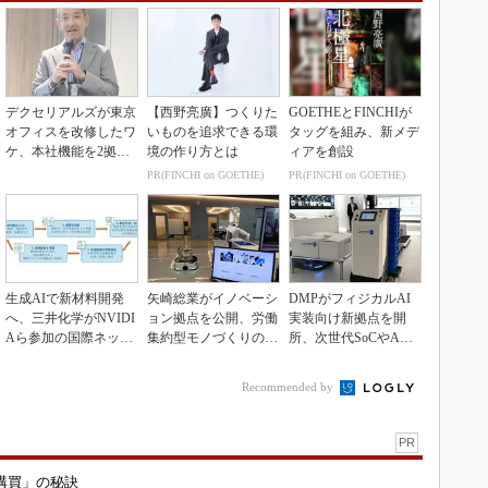
デクセリアルズが東京
【西野亮廣】つくりた
GOETHEとFINCHIが
オフィスを改修したワ
いものを追求できる環
タッグを組み、新メデ
ケ、本社機能を2拠点
境の作り方とは
ィアを創設
に
PR(FINCHI on GOETHE)
PR(FINCHI on GOETHE)
生成AIで新材料開発
矢崎総業がイノベーシ
DMPがフィジカルAI
へ、三井化学がNVIDI
ョン拠点を公開、労働
実装向け新拠点を開
Aら参加の国際ネット
集約型モノづくりのス
所、次世代SoCやAM
ワークに参画
マート化に向け
Rデモを披露
Recommended by
PR
購買」の秘訣