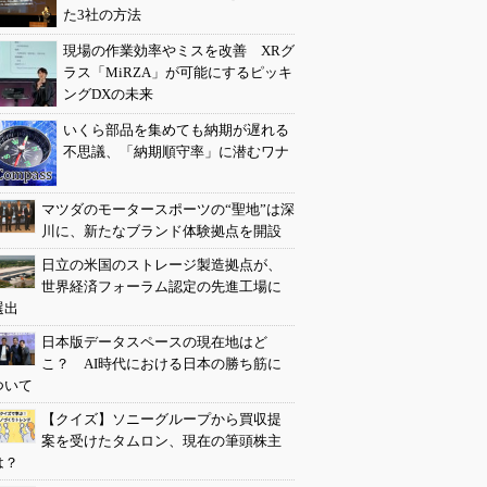
た3社の方法
現場の作業効率やミスを改善 XRグ
ラス「MiRZA」が可能にするピッキ
ングDXの未来
いくら部品を集めても納期が遅れる
不思議、「納期順守率」に潜むワナ
マツダのモータースポーツの“聖地”は深
川に、新たなブランド体験拠点を開設
日立の米国のストレージ製造拠点が、
世界経済フォーラム認定の先進工場に
選出
日本版データスペースの現在地はど
こ？ AI時代における日本の勝ち筋に
ついて
【クイズ】ソニーグループから買収提
案を受けたタムロン、現在の筆頭株主
は？