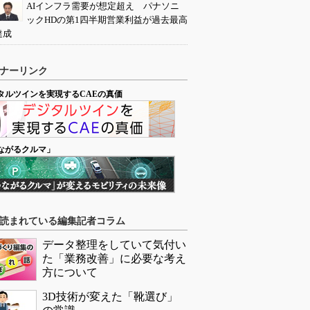
AIインフラ需要が想定超え パナソニ
ックHDの第1四半期営業利益が過去最高
達成
ナーリンク
タルツインを実現するCAEの真価
ながるクルマ」
読まれている編集記者コラム
データ整理をしていて気付い
た「業務改善」に必要な考え
方について
3D技術が変えた「靴選び」