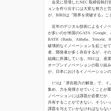
会見に登壇したNEC 取締役執行
ョンを作り出すには大変な努力と
が、BIRDは『限界を突破する』
近年のデジタル技術によるイノベ
が多いのが米国のGAFA（Google、App
BATH（Baidu、Alibaba、Ten
破壊的なイノベーションを起こせ
者、開発者が多く存在するが、そ
組織に所属している。NECは、産
オープンイノベーションの取り組
が、日本におけるイノベーションの
1つは「潜在能力の解放」で、イ
集め、力を発揮させていくことが重
ノベーションには課題が必要だが
共有することができない。そうい
課題を与えていかなければならな