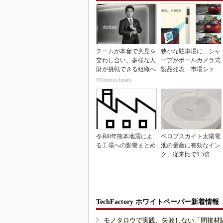
チームが本音で意見を
狭小な駐車場に、シャ
交わし合い、多様な人
ープがポールカメラ式
財が挑戦できる組織へ
製品発表 市場シェア
10％目指す
PR(dentsu Japan)
令和8年熊本地震によ
ペロブスカイト太陽電
る工場への影響まとめ
池の量産に有効なイン
ク、従来比で1.5倍の
性能向上
TechFactory ホワイトペーパー新着情報
モノタロウで実践、失敗しない「間接材