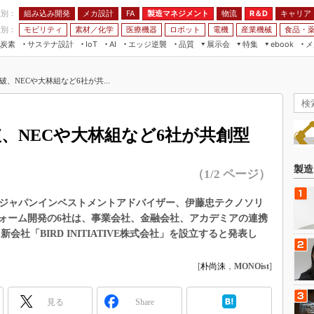
程別：
組み込み開発
メカ設計
製造マネジメント
物流
R＆D
キャリア
FA
業別：
モビリティ
素材／化学
医療機器
ロボット
電機
産業機械
食品・
炭素
サステナ設計
エッジ逆襲
品質
展示会
特集
メ
IoT
AI
ebook
伝承
組み込み開発
CEATEC
読者調査まとめ
編集後記
破、NECや大林組など6社が共...
JIMTOF
保全
メカ設計
つながるクルマ
組込み/エッジ コンピューティング
ス
 AI
製造マネジメント
5G
展＆IoT/5Gソリューション展
VR／AR
FA
破、NECや大林組など6社が共創型
IIFES
モビリティ
フィールドサービス
国際ロボット展
素材／化学
FPGA
製造
（1/2 ページ）
ジャパンモビリティショー
組み込み画像技術
TECHNO-FRONTIER
、ジャパンインベストメントアドバイザー、伊藤忠テクノソリ
組み込みモデリング
ォーム開発の6社は、事業会社、金融会社、アカデミアの連携
人テク展
Windows Embedded
社「BIRD INITIATIVE株式会社」を設立すると発表し
スマート工場EXPO
車載ソフト開発
EdgeTech+
[
朴尚洙
，
MONOist
]
ISO26262
日本ものづくりワールド
無償設計ツール
見る
Share
AUTOMOTIVE WORLD