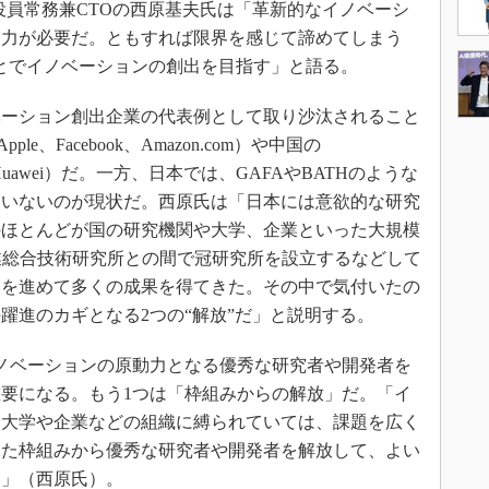
役員常務兼CTOの西原基夫氏は「革新的なイノベーシ
労力が必要だ。ともすれば限界を感じて諦めてしまう
ことでイノベーションの創出を目指す」と語る。
ーション創出企業の代表例として取り沙汰されること
le、Facebook、Amazon.com）や中国の
cent、Huawei）だ。一方、日本では、GAFAやBATHのような
ていないのが現状だ。西原氏は「日本には意欲的な研究
のほとんどが国の研究機関や大学、企業といった大規模
業総合技術研究所との間で冠研究所を設立するなどして
みを進めて多くの成果を得てきた。その中で気付いたの
躍進のカギとなる2つの“解放”だ」と説明する。
ノベーションの原動力となる優秀な研究者や開発者を
要になる。もう1つは「枠組みからの解放」だ。「イ
、大学や企業などの組織に縛られていては、課題を広く
った枠組みから優秀な研究者や開発者を解放して、よい
い」（西原氏）。