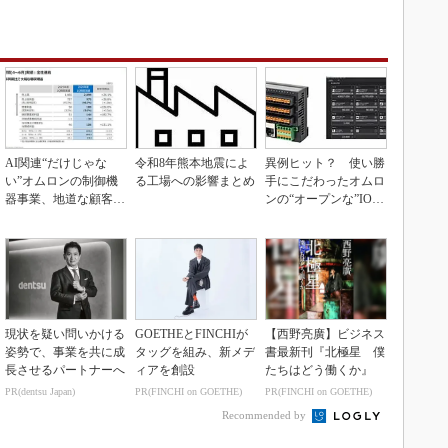
AI関連“だけじゃな
令和8年熊本地震によ
異例ヒット？ 使い勝
い”オムロンの制御機
る工場への影響まとめ
手にこだわったオムロ
器事業、地道な顧客基
ンの“オープンな”IO-L
盤強化が結実
inkマスター
現状を疑い問いかける
GOETHEとFINCHIが
【西野亮廣】ビジネス
姿勢で、事業を共に成
タッグを組み、新メデ
書最新刊『北極星 僕
長させるパートナーへ
ィアを創設
たちはどう働くか』
PR(dentsu Japan)
PR(FINCHI on GOETHE)
PR(FINCHI on GOETHE)
Recommended by