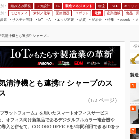
程別：
組み込み開発
メカ設計
製造マネジメント
物流
R＆D
キャリア
FA
業別：
モビリティ
素材／化学
医療機器
ロボット
電機
産業機械
食品・
炭素
サステナ設計
エッジ逆襲
品質
展示会
特集
メ
IoT
AI
ebook
伝承
組み込み開発
CEATEC
読者調査まとめ
編集後記
清浄機とも連携!? シャープ...
JIMTOF
保全
メカ設計
つながるクルマ
組込み/エッジ コンピューティング
ス
 AI
製造マネジメント
5G
展＆IoT/5Gソリューション展
VR／AR
FA
IIFES
モビリティ
フィールドサービス
国際ロボット展
素材／化学
FPGA
製造
ジャパンモビリティショー
清浄機とも連携!? シャープのス
組み込み画像技術
TECHNO-FRONTIER
ス
組み込みモデリング
人テク展
（1/2 ページ）
Windows Embedded
スマート工場EXPO
車載ソフト開発
oTプラットフォーム」を用いたスマートオフィスサービス
EdgeTech+
始する。オフィス向け新製品であるデジタルフルカラー複合機や
ISO26262
日本ものづくりワールド
器の導入と併せて、COCORO OFFICEを5年間利用できるIDをラ
無償設計ツール
AUTOMOTIVE WORLD