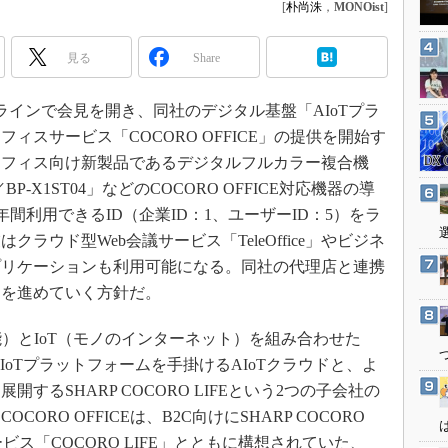
3Dプリンタ
[
朴尚洙
，
MONOist
]
産業オープンネット展
デジタルツインとCAE
見る
Share
S＆OP
インダストリー4.0
ンラインで会見を開き、同社のデジタル基盤「AIoTプラ
イノベーション
ィスサービス「COCORO OFFICE」の提供を開始す
オフィス向け新製品であるデジタルフルカラー複合機
製造業ビッグデータ
8／BP-X1ST04」などのCOCORO OFFICE対応機器の導
メイドインジャパン
を5年間利用できるID（企業ID：1、ユーザーID：5）をラ
植物工場
ラウド型Web会議サービス「TeleOffice」やビジネ
知財マネジメント
のアプリケーションも利用可能になる。同社の代理店と連携
海外生産
案を進めていく方針だ。
グローバル設計・開発
知能）とIoT（モノのインターネット）を組み合わせた
制御セキュリティ
IoTプラットフォームを手掛けるAIoTクラウドと、よ
新型コロナへの対応
するSHARP COCORO LIFEという2つの子会社の
RO OFFICEは、B2C向けにSHARP COCORO
ビス「COCORO LIFE」とともに構想されていた、