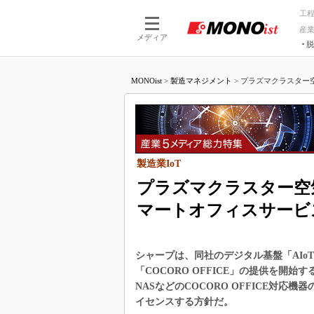
工
産
メディア
脱
つながる技術
AI×技術
MONOist
>
製造マネジメント
>
プラズマクラスター空気
つながる工場
AI×設備
つながるサービ
Physical
製造業IoT
プラズマクラスター空気
マートオフィスサービ
シャープは、同社のデジタル基盤「AI
「COCORO OFFICE」の提供を開
NASなどのCOCORO OFFICE対応機
イセンスする方針だ。