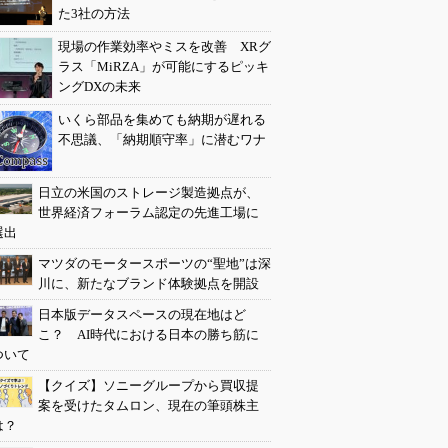
た3社の方法
現場の作業効率やミスを改善 XRグ
ラス「MiRZA」が可能にするピッキ
ングDXの未来
いくら部品を集めても納期が遅れる
不思議、「納期順守率」に潜むワナ
日立の米国のストレージ製造拠点が、
世界経済フォーラム認定の先進工場に
選出
マツダのモータースポーツの“聖地”は深
川に、新たなブランド体験拠点を開設
日本版データスペースの現在地はど
こ？ AI時代における日本の勝ち筋に
ついて
【クイズ】ソニーグループから買収提
案を受けたタムロン、現在の筆頭株主
は？