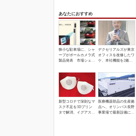
あなたにおすすめ
狭小な駐車場に、シャ
デクセリアルズが東京
ープがポールカメラ式
オフィスを改修したワ
製品発表 市場シェア
ケ、本社機能を2拠点
10％目指す
に
新型コロナで深刻なマ
医療機器部品の生産拠
スク不足を3Dプリン
点へ、オリンパス長野
タで解消、イグアスが
事業場で最新設備に機
3Dマスクを開発
能集約