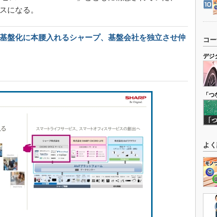
ビスになる。
タル基盤化に本腰入れるシャープ、基盤会社を独立させ仲
コー
デジ
「つ
よく