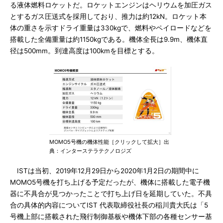
る液体燃料ロケットだ。ロケットエンジンはヘリウムを加圧ガス
とするガス圧送式を採用しており、推力は約12kN。ロケット本
体の重さを示すドライ重量は330kgで、燃料やペイロードなどを
搭載した全備重量は約1150kgである。機体全長は9.9m、機体直
径は500mm。到達高度は100kmを目標とする。
MOMO5号機の機体性能［クリックして拡大］出
典：インターステラテクノロジズ
ISTは当初、2019年12月29日から2020年1月2日の期間中に
MOMO5号機を打ち上げる予定だったが、機体に搭載した電子機
器に不具合が見つかったことで打ち上げ日を延期していた。不具
合の具体的内容についてIST 代表取締役社長の稲川貴大氏は「5
号機上部に搭載された飛行制御基板や機体下部の各種センサー基