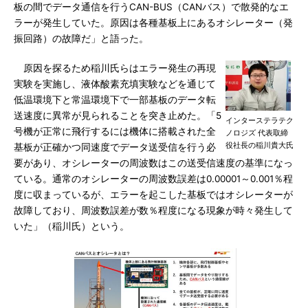
板の間でデータ通信を行うCAN-BUS（CANバス）で散発的なエ
ラーが発生していた。原因は各種基板上にあるオシレーター（発
振回路）の故障だ」と語った。
原因を探るため稲川氏らはエラー発生の再現
実験を実施し、液体酸素充填実験などを通じて
低温環境下と常温環境下で一部基板のデータ転
送速度に異常が見られることを突き止めた。「5
インターステラテク
号機が正常に飛行するには機体に搭載された全
ノロジズ 代表取締
役社長の稲川貴大氏
基板が正確かつ同速度でデータ送受信を行う必
要があり、オシレーターの周波数はこの送受信速度の基準になっ
ている。通常のオシレーターの周波数誤差は0.00001～0.001％程
度に収まっているが、エラーを起こした基板ではオシレーターが
故障しており、周波数誤差が数％程度になる現象が時々発生して
いた」（稲川氏）という。