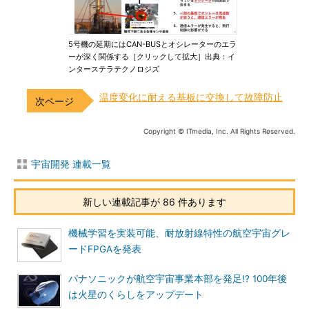
5号機の延期にはCAN-BUSとオシレーターのエラ
ーが深く関係する［クリックして拡大］出典：イ
ンターステラテクノロジズ
温度変化に耐える基板に交換して故障防止
Copyright © ITmedia, Inc. All Rights Reserved.
宇宙開発 連載一覧
新しい連載記事が 86 件あります
機械学習を実装可能、耐放射線特性の航空宇宙グレ
ードFPGAを発表
パナソニックが航空宇宙事業本部を発足!? 100年後
は火星のくらしをアップデート