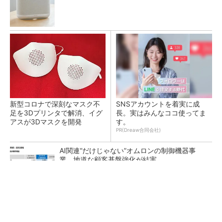
新型コロナで深刻なマスク不
SNSアカウントを着実に成
足を3Dプリンタで解消、イグ
長。実はみんなココ使ってま
アスが3Dマスクを開発
す。
PR(Dreaw合同会社)
AI関連“だけじゃない”オムロンの制御機器事
業、地道な顧客基盤強化が結実
【レベル14】生成AIを味方に、3D CADを使い
こなそう！