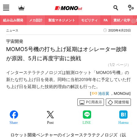
組み込み開発
メカ設計
製造マネジメント
モビリティ
FA
素材／化学
ニュース
2020年4月23日
宇宙開発
MOMO5号機の打ち上げ延期はオシレーター故障
が原因、5月に再度宇宙に挑戦
（1/2 ページ）
インターステラテクノロジズは観測ロケット「MOMO5号機」の
新たな打ち上げ日を発表。同時に当初2019年冬に予定していた打
ち上げ日を延期した技術的理由の解説も行った。
[
池谷翼
，MONOist]
PC用表示
関連情報
Share
Post
LINE
Hatena
ロケット開発ベンチャーのインターステラテクノロジズ（以