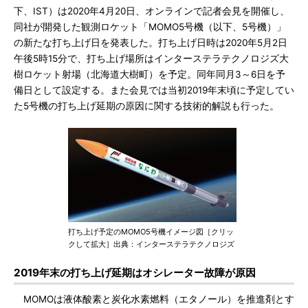
下、IST）は2020年4月20日、オンラインで記者会見を開催し、
同社が開発した観測ロケット「MOMO5号機（以下、5号機）」
の新たな打ち上げ日を発表した。打ち上げ日時は2020年5月2日
午後5時15分で、打ち上げ場所はインターステラテクノロジズ大
樹ロケット射場（北海道大樹町）を予定。同年同月3～6日を予
備日として設定する。また会見では当初2019年末頃に予定してい
た5号機の打ち上げ延期の原因に関する技術的解説も行った。
打ち上げ予定のMOMO5号機イメージ図［クリッ
クして拡大］出典：インターステラテクノロジズ
2019年末の打ち上げ延期はオシレーター故障が原因
MOMOは液体酸素と炭化水素燃料（エタノール）を推進剤とす