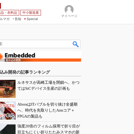
薬品・衣料品
中小製造業
マイページ
ルマガ
告知
Special
込み開発の記事ランキング
ルネサスが高崎工場を閉鎖へ、かつ
てはSiCデバイス生産の計画も
AlteraはITバブルを切り抜け全盛期
へ、時代を先取りしたArmコア＋
FPGAの製品も
強度20倍のフィルム採用で折り目が
目立ちにくい折りたたみスマホの新