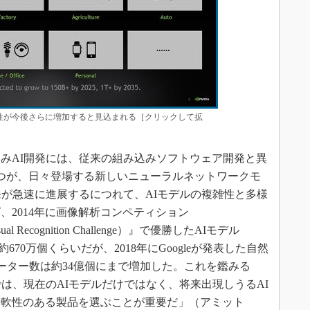
要性が今後さらに増加すると見込まれる［クリックして拡
みAI開発には、従来の組み込みソフトウェア開発と異
つが、日々登場する新しいニューラルネットワークモ
発が急速に進展するにつれて、AIモデルの複雑性と多様
、2014年に画像解析コンペティション
Visual Recognition Challenge）』で優勝したAIモデル
約670万個くらいだが、2018年にGoogleが発表した自然
メーター数は約34億個にまで増加した。これを鑑みる
は、現在のAIモデルだけではなく、将来出現しうるAI
柔軟性のある製品を選ぶことが重要だ」（アミット