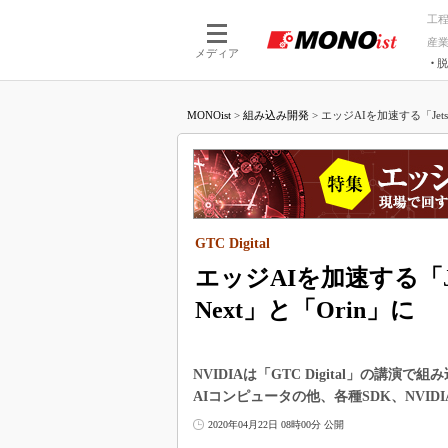
工
産
メディア
脱
つながる技術
AI×技術
MONOist
>
組み込み開発
>
エッジAIを加速する「Jets
つながる工場
AI×設備
つながるサービ
Physical
GTC Digital
エッジAIを加速する「Je
Next」と「Orin」に
NVIDIAは「GTC Digital」の講演で
AIコンピュータの他、各種SDK、NVI
2020年04月22日 08時00分 公開