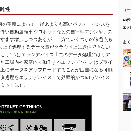
複雑性
コー
ロボ
術の革新によって、従来よりも高いパフォーマンスを
エッ
に伴い自動運転車やロボットなどの自律型マシンや、ス
ますます増加しつつあるが、一方でいくつかの課題点も
よく
ス上で処理するデータ量がクラウド上に送信できない
もう1つはエッジデバイス上でのデータ処理にはリア
また工場内や家庭内で動作するエッジデバイスはプライ
ド上にデータをアップロードすることが困難になる可能
タ処理をエッジデバイス上で効率的かつIoTデバイス
アミット氏）。