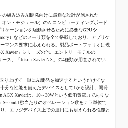
スへの組み込みAI開発向けに最適な設計が施された
：システム・オン・モジュール）のAIコンピューティングボード
プリケーションを駆動させるために必要なGPUや
ccess Memory）などのメモリ類を全て搭載しており、アプリケ
ォーマンス要求に応えられる。製品ポートフォリオは現
AGX Xavier」シリーズの他、エントリーモデルの
2」シリーズ、「Jetson Xavier NX」の4種類が用意されてい
vierを取り上げて「単にAI開発を加速するというだけでな
十分な性能を備えたデバイスとして1から設計、開発
 AGX Xavierは、10～30Wという低消費電力でありな
ons Per Second:1秒当たりのオペレーション数をテラ単位で
おり、エッジデバイス上での運用にも耐えられる性能と