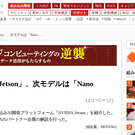
程別：
組み込み開発
メカ設計
製造マネジメント
物流
R＆D
キャリア
FA
業別：
モビリティ
素材／化学
医療機器
ロボット
電機
産業機械
食品・
炭素
サステナ設計
エッジ逆襲
品質
展示会
特集
メ
IoT
AI
ebook
伝承
組み込み開発
CEATEC
読者調査まとめ
編集後記
on」、次モデルは「Nano ...
JIMTOF
保全
メカ設計
つながるクルマ
組込み/エッジ コンピューティング
ス
 AI
製造マネジメント
5G
展＆IoT/5Gソリューション展
VR／AR
FA
IIFES
モビリティ
フィールドサービス
国際ロボット展
素材／化学
FPGA
組み
ジャパンモビリティショー
組み込み画像技術
tson」、次モデルは「Nano
TECHNO-FRONTIER
組み込みモデリング
人テク展
（1/2 ページ）
Windows Embedded
スマート工場EXPO
車載ソフト開発
組み込みAI開発プラットフォーム「NVIDIA Jetson」を紹介した。
EdgeTech+
ISO26262
DIAのパートナー企業の解説を行った。
日本ものづくりワールド
[
池谷翼
，
MONOist
]
無償設計ツール
AUTOMOTIVE WORLD