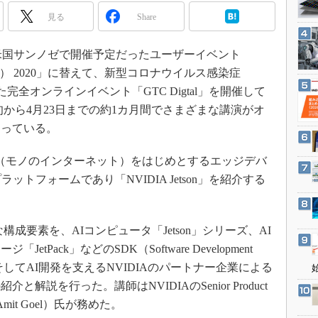
3Dプリンタ
産業オープンネット展
見る
Share
デジタルツインとCAE
S＆OP
6日に米国サンノゼで開催予定だったユーザーイベント
インダストリー4.0
ference） 2020」に替えて、新型コロナウイルス感染症
た完全オンラインイベント「GTC Digtal」を開催して
イノベーション
月下旬から4月23日までの約1カ月間でさまざまな講演がオ
製造業ビッグデータ
なっている。
メイドインジャパン
植物工場
（モノのインターネット）をはじめとするエッジデバ
トフォームであり「NVIDIA Jetson」を紹介する
知財マネジメント
海外生産
グローバル設計・開発
要な構成要素を、AIコンピュータ「Jetson」シリーズ、AI
制御セキュリティ
Pack」などのSDK（Software Development
そしてAI開発を支えるNVIDIAのパートナー企業による
新型コロナへの対応
説を行った。講師はNVIDIAのSenior Product
mit Goel）氏が務めた。