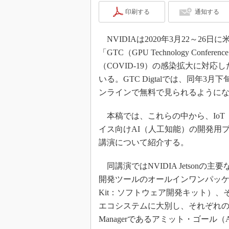
印刷する
通知する
NVIDIAは2020年3月22～2
「GTC（GPU Technology Con
（COVID-19）の感染拡大に対応し
いる。GTC Digtalでは、同年3
ンラインで無料で見られるように
本稿では、これらの中から、IoT
イス向けAI（人工知能）の開発用プラッ
講演について紹介する。
同講演ではNVIDIA Jetsonの主
開発ツールのオールインワンパッケージ「Jet
Kit：ソフトウェア開発キット）、
エコシステムに大別し、それぞれの紹介と解
Managerであるアミット・ゴール（A