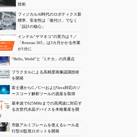
技術
フィジカルAI時代のロボティクス新
標準、安全性は「後付け」でなく
「設計の核心」
インテル“ヤマネコ”の実力は？／
「Renesas 365」は3カ月かかる作業
が1分に
“Hello, World”と「Lチカ」の共通点
フラクタルによる高精度画像認識技術
を開発
富士通からC／C++およびJava対応のソ
ースコード解析ツールの資産を取得
基本波で625MHzまでの高周波に対応す
る次世代水晶デバイスを本格量産を開
始
市販アルミフレームを使えるレール走
行型AI監視ロボットを開発