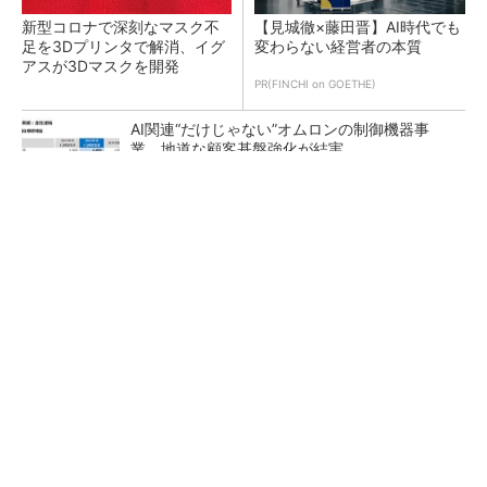
新型コロナで深刻なマスク不
【見城徹×藤田晋】AI時代でも
足を3Dプリンタで解消、イグ
変わらない経営者の本質
アスが3Dマスクを開発
PR(FINCHI on GOETHE)
AI関連“だけじゃない”オムロンの制御機器事
業、地道な顧客基盤強化が結実
【レベル14】生成AIを味方に、3D CADを使い
こなそう！
「取りあえずボルトで固定」は禁物 締結部設
計で押さえるべき基本