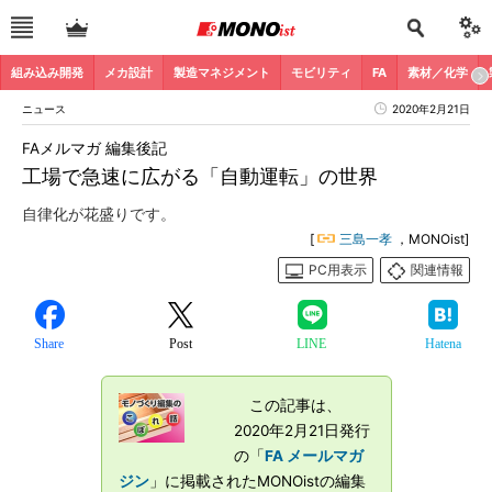
組み込み開発
メカ設計
製造マネジメント
モビリティ
FA
素材／化学
ニュース
2020年2月21日
FAメルマガ 編集後記
工場で急速に広がる「自動運転」の世界
自律化が花盛りです。
[
三島一孝
，MONOist]
PC用表示
関連情報
Share
Post
LINE
Hatena
この記事は、
2020年2月21日発行
の「
FA メールマガ
ジン
」に掲載されたMONOistの編集