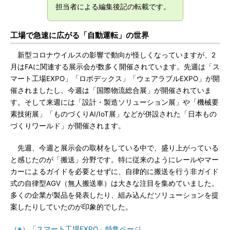
担当者による編集後記の転載です。
工場で急速に広がる「自動運転」の世界
新型コロナウイルスの影響で動向が怪しくなっていますが、2
月はFAに関連する展示会が数多く開催されています。先週は「ス
マート工場EXPO」「ロボデックス」「ウェアラブルEXPO」が開
催されましたし、今週は「国際物流総合展」が開催されていま
す。そして来週には「設計・製造ソリューション展」や「機械要
素技術展」「ものづくりAI/IoT展」などが併設された「日本もの
づくりワールド」が開催されます。
先週、今週と展示会の取材をしている中で、盛り上がっている
と感じたのが「搬送」分野です。特に従来のようにレールやマー
カーによるガイドを必要とせずに、自律的に搬送を行う非ガイド
式の自律型AGV（無人搬送車）は大きな注目を集めていました。
多くの企業が製品を発表したり、組み込んだソリューションを提
案したりしていたのが印象的でした。
（※）「スマート工場EXPO」特集ページ