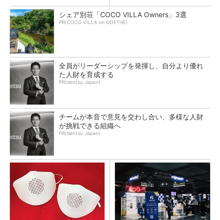
シェア別荘「COCO VILLA Owners」3選
PR(COCO VILLA on GOETHE)
全員がリーダーシップを発揮し、自分より優れ
た人財を育成する
PR(dentsu Japan)
チームが本音で意見を交わし合い、多様な人財
が挑戦できる組織へ
PR(dentsu Japan)