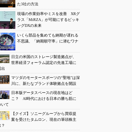
た3社の方法
現場の作業効率やミスを改善 XRグ
ラス「MiRZA」が可能にするピッキ
ングDXの未来
いくら部品を集めても納期が遅れる
不思議、「納期順守率」に潜むワナ
日立の米国のストレージ製造拠点が、
世界経済フォーラム認定の先進工場に
選出
マツダのモータースポーツの“聖地”は深
川に、新たなブランド体験拠点を開設
日本版データスペースの現在地はど
こ？ AI時代における日本の勝ち筋に
ついて
【クイズ】ソニーグループから買収提
案を受けたタムロン、現在の筆頭株主
は？