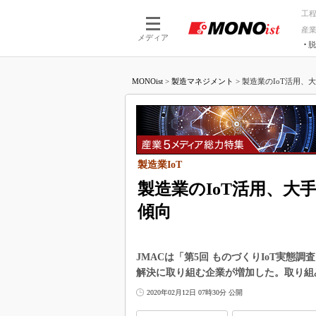
工
産
メディア
脱
つながる技術
AI×技術
MONOist
>
製造マネジメント
>
製造業のIoT活用、
つながる工場
AI×設備
つながるサービ
Physical
製造業IoT
製造業のIoT活用、大
傾向
JMACは「第5回 ものづくりIoT実態調
解決に取り組む企業が増加した。取り組
2020年02月12日 07時30分 公開