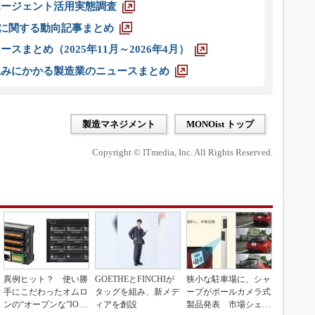
エージェント活用実態調査
O」に関する動向記事まとめ
スまとめ（2025年11月～2026年4月）
込みにかかる製造業のニュースまとめ
製造マネジメント
MONOist トップ
Copyright © ITmedia, Inc. All Rights Reserved.
異例ヒット？ 使い勝
GOETHEとFINCHIが
狭小な駐車場に、シャ
手にこだわったオムロ
タッグを組み、新メデ
ープがポールカメラ式
ンの“オープンな”IO-L
ィアを創設
製品発表 市場シェア