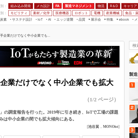
程別：
組み込み開発
メカ設計
製造マネジメント
物流
R＆D
キャリア
FA
業別：
モビリティ
素材／化学
医療機器
ロボット
電機
産業機械
食品・
炭素
サステナ設計
エッジ逆襲
品質
展示会
特集
メ
IoT
AI
ebook
伝承
組み込み開発
CEATEC
読者調査まとめ
編集後記
大手企業だけでなく中小企業でも...
JIMTOF
保全
メカ設計
つながるクルマ
組込み/エッジ コンピューティング
ス
 AI
製造マネジメント
5G
展＆IoT/5Gソリューション展
VR／AR
FA
IIFES
モビリティ
フィールドサービス
国際ロボット展
素材／化学
FPGA
製造
ジャパンモビリティショー
手企業だけでなく中小企業でも拡大
組み込み画像技術
TECHNO-FRONTIER
組み込みモデリング
人テク展
（1/2 ページ）
Windows Embedded
スマート工場EXPO
車載ソフト開発
査」の調査報告を行った。2019年に引き続き、IoTで工場の課題
EdgeTech+
みは中小企業の間でも拡大傾向にある。
ISO26262
日本ものづくりワールド
[
池谷翼
，
MONOist
]
無償設計ツール
AUTOMOTIVE WORLD