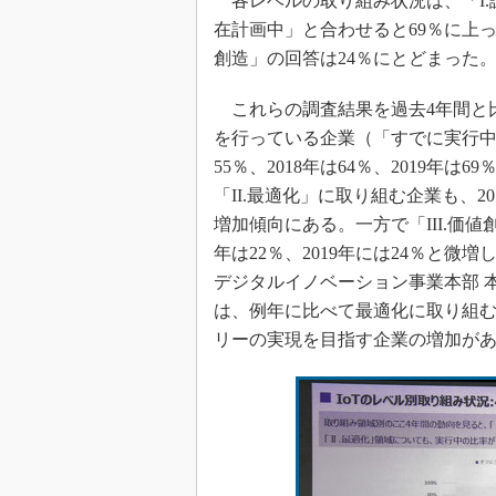
各レベルの取り組み状況は、「I.
在計画中」と合わせると69％に上った
創造」の回答は24％にとどまった
これらの調査結果を過去4年間と比
を行っている企業（「すでに実行中」
55％、2018年は64％、2019
「II.最適化」に取り組む企業も、2016
増加傾向にある。一方で「III.価値創
年は22％、2019年には24％と微
デジタルイノベーション事業本部 
は、例年に比べて最適化に取り組
リーの実現を目指す企業の増加が