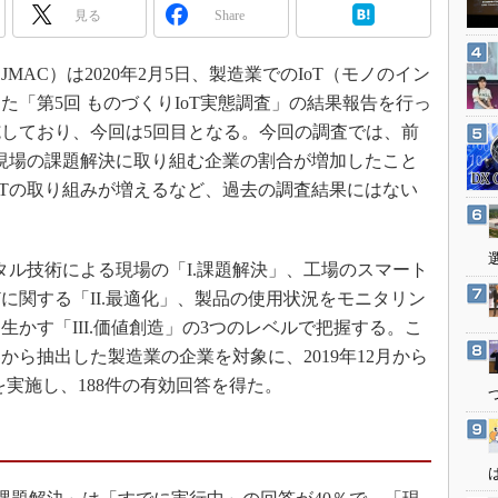
3Dプリンタ
見る
Share
産業オープンネット展
デジタルツインとCAE
AC）は2020年2月5日、製造業でのIoT（モノのイン
S＆OP
「第5回 ものづくりIoT実態調査」の結果報告を行っ
インダストリー4.0
実施しており、今回は5回目となる。今回の調査では、前
イノベーション
て現場の課題解決に取り組む企業の割合が増加したこと
製造業ビッグデータ
oTの取り組みが増えるなど、過去の調査結果にはない
メイドインジャパン
植物工場
タル技術による現場の「I.課題解決」、工場のスマート
知財マネジメント
に関する「II.最適化」、製品の使用状況をモニタリン
海外生産
かす「III.価値創造」の3つのレベルで把握する。こ
グローバル設計・開発
ら抽出した製造業の企業を対象に、2019年12月から
トを実施し、188件の有効回答を得た。
制御セキュリティ
新型コロナへの対応