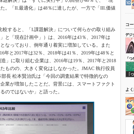
課題解決」は「すでに実行中」の回答が40％で、「現
。「II.最適化」は48％に達したが、一方で「III.価値
。
コー
較すると、「I.課題解決」について何らかの取り組み
デジ
と「現在計画中」）は、2016年は43％、2017年は
年は69％となっており、例年通り着実に増加している。また
年と2017年は32％、2018年は41％、2019年は48％と
「つ
造」に取り組む企業は、2016年は19％、2017年と2018
増したものの、大きく変化はしなかった。JMAC 執行役員
本部長 松本賢治氏は「今回の調査結果で特徴的なの
む企業が増加したことだ。背景には、スマートファクト
よく
あるのではないか」と語った。