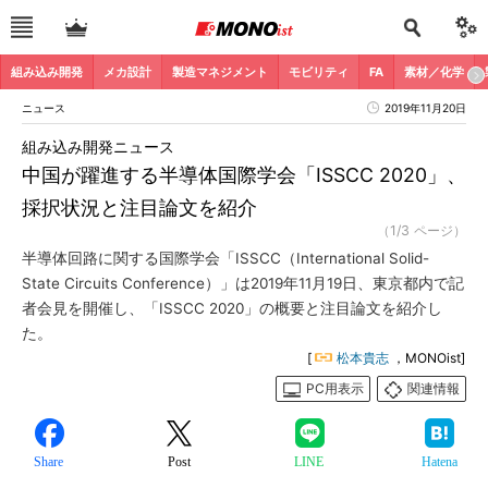
組み込み開発
メカ設計
製造マネジメント
モビリティ
FA
素材／化学
ニュース
2019年11月20日
組み込み開発ニュース
中国が躍進する半導体国際学会「ISSCC 2020」、
採択状況と注目論文を紹介
（1/3 ページ）
半導体回路に関する国際学会「ISSCC（International Solid-
State Circuits Conference）」は2019年11月19日、東京都内で記
者会見を開催し、「ISSCC 2020」の概要と注目論文を紹介し
た。
[
松本貴志
，MONOist]
PC用表示
関連情報
Share
Post
LINE
Hatena