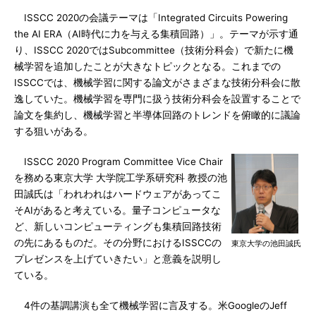
ISSCC 2020の会議テーマは「Integrated Circuits Powering
the AI ERA（AI時代に力を与える集積回路）」。テーマが示す通
り、ISSCC 2020ではSubcommittee（技術分科会）で新たに機
械学習を追加したことが大きなトピックとなる。これまでの
ISSCCでは、機械学習に関する論文がさまざまな技術分科会に散
逸していた。機械学習を専門に扱う技術分科会を設置することで
論文を集約し、機械学習と半導体回路のトレンドを俯瞰的に議論
する狙いがある。
ISSCC 2020 Program Committee Vice Chair
を務める東京大学 大学院工学系研究科 教授の池
田誠氏は「われわれはハードウェアがあってこ
そAIがあると考えている。量子コンピュータな
ど、新しいコンピューティングも集積回路技術
の先にあるものだ。その分野におけるISSCCの
東京大学の池田誠氏
プレゼンスを上げていきたい」と意義を説明し
ている。
4件の基調講演も全て機械学習に言及する。米GoogleのJeff