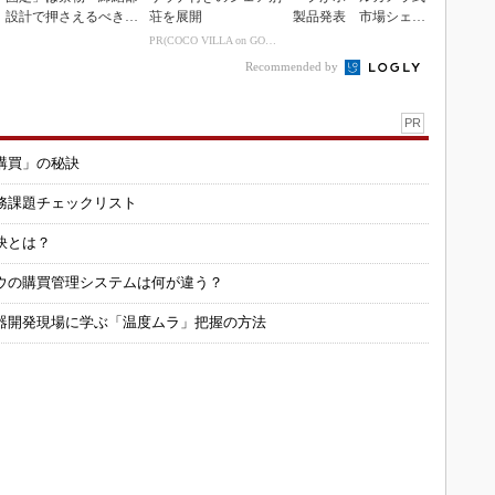
設計で押さえるべき基
荘を展開
製品発表 市場シェア
本
10％目指す
PR(COCO VILLA on GOETHE)
Recommended by
PR
購買」の秘訣
務課題チェックリスト
訣とは？
ウの購買管理システムは何が違う？
器開発現場に学ぶ「温度ムラ」把握の方法