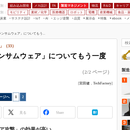
程別：
組み込み開発
メカ設計
製造マネジメント
物流
R＆D
キャリア
FA
業別：
モビリティ
素材／化学
医療機器
ロボット
電機
産業機械
食品・
炭素
サステナ設計
エッジ逆襲
品質
展示会
特集
メ
IoT
AI
ebook
伝承
組み込み開発
CEATEC
読者調査まとめ
編集後記
ランサムウェア」についてもう...
JIMTOF
保全
メカ設計
つながるクルマ
組込み/エッジ コンピューティング
ス
 AI
製造マネジメント
5G
」（33）
展＆IoT/5Gソリューション展
VR／AR
FA
ランサムウェア」についてもう一度
IIFES
モビリティ
フィールドサービス
国際ロボット展
素材／化学
FPGA
製造
（2/2 ページ）
ジャパンモビリティショー
組み込み画像技術
TECHNO-FRONTIER
[
宮田健
，
TechFactory
]
組み込みモデリング
人テク展
Windows Embedded
ージへ
1
|
2
スマート工場EXPO
車載ソフト開発
EdgeTech+
見る
Share
ISO26262
日本ものづくりワールド
無償設計ツール
AUTOMOTIVE WORLD
ア攻撃」の効果が高い