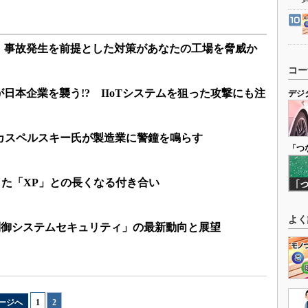
、事故発生を前提とした対策があなたの工場を脅威か
コー
日本企業を襲う!? IIoTシステムを狙った攻撃にも注
デジ
」カスペルスキー氏が製造業に警鐘を鳴らす
「つ
出した「XP」との長くなる付き合い
よく
る「制御システムセキュリティ」の最新動向と展望
ージへ
1
|
2