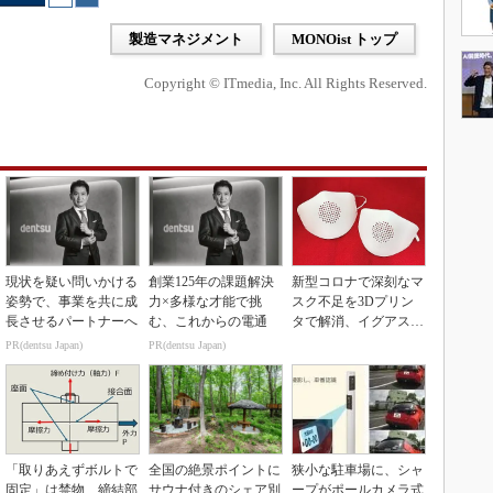
製造マネジメント
MONOist トップ
Copyright © ITmedia, Inc. All Rights Reserved.
現状を疑い問いかける
創業125年の課題解決
新型コロナで深刻なマ
姿勢で、事業を共に成
力×多様な才能で挑
スク不足を3Dプリン
長させるパートナーへ
む、これからの電通
タで解消、イグアスが
3Dマスクを開発
PR(dentsu Japan)
PR(dentsu Japan)
「取りあえずボルトで
全国の絶景ポイントに
狭小な駐車場に、シャ
固定」は禁物 締結部
サウナ付きのシェア別
ープがポールカメラ式