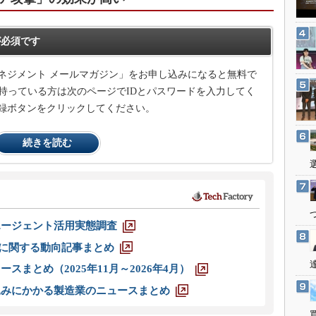
3Dプリンタ
産業オープンネット展
デジタルツインとCAE
必須です
S＆OP
インダストリー4.0
ネジメント メールマガジン」をお申し込みになると無料で
持っている方は次のページでIDとパスワードを入力してく
イノベーション
録ボタンをクリックしてください。
製造業ビッグデータ
メイドインジャパン
続きを読む
植物工場
知財マネジメント
海外生産
グローバル設計・開発
エージェント活用実態調査
制御セキュリティ
O」に関する動向記事まとめ
新型コロナへの対応
スまとめ（2025年11月～2026年4月）
込みにかかる製造業のニュースまとめ