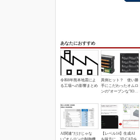
あなたにおすすめ
令和8年熊本地震によ
異例ヒット？ 使い勝
る工場への影響まとめ
手にこだわったオムロ
ンの“オープンな”IO-L
inkマスター
AI関連“だけじゃな
【レベル14】生成AI
い”オムロンの制御機
を味方に、3D CADを