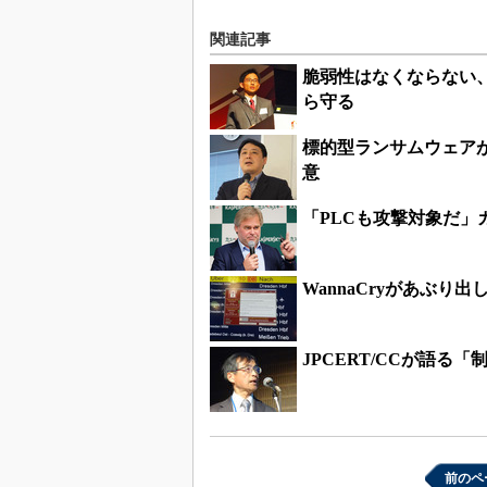
関連記事
脆弱性はなくならない
ら守る
標的型ランサムウェアが
意
「PLCも攻撃対象だ
WannaCryがあぶり
JPCERT/CCが語
前のペ