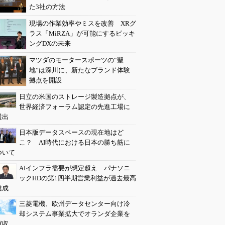
た3社の方法
現場の作業効率やミスを改善 XRグ
ラス「MiRZA」が可能にするピッキ
ングDXの未来
マツダのモータースポーツの“聖
地”は深川に、新たなブランド体験
拠点を開設
日立の米国のストレージ製造拠点が、
世界経済フォーラム認定の先進工場に
選出
日本版データスペースの現在地はど
こ？ AI時代における日本の勝ち筋に
ついて
AIインフラ需要が想定超え パナソニ
ックHDの第1四半期営業利益が過去最高
達成
三菱電機、欧州データセンター向け冷
却システム事業拡大でオランダ企業を
買収