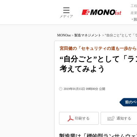
工
産
メディア
脱
つながる技術
AI×技術
MONOist
>
製造マネジメント
>
“自分ごと”として「
つながる工場
AI×設備
つながるサービ
Physical
宮田健の「セキュリティの道も一歩から
“自分ごと”として「
考えてみよう
2019年01月15日 09時00分 公開
前のペ
印刷する
通知する
製造業は「標的型ランサムウェ