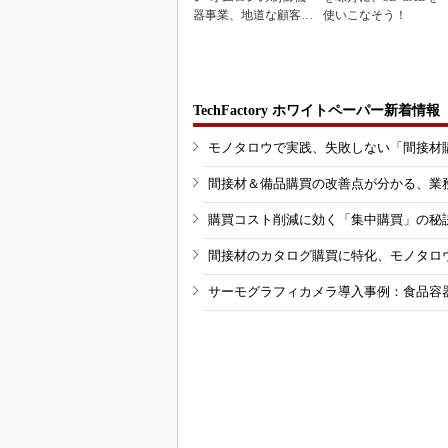
器事業、地道な顧客基
使いこなそう！
盤強化が結実
TechFactory ホワイトペーパー新着情報
モノタロウで実践、失敗しない「間接材
間接材＆備品購買の改善点が分かる、業
購買コスト削減に効く「集中購買」の秘
間接材のカタログ購買に特化、モノタロ
サーモグラフィカメラ導入事例：食品容