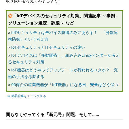
取り扱いを考えてみましょう。
◎
「IoTデバイスのセキュリティ対策」関連記事 ～事例、
ソリューション選定、課題～ など
»
IoTセキュリティはデバイス防御のみにあらず！ 「分散連
携防御」という考え方
»
IoTセキュリティとITセキュリティの違い
»
IoTデバイスは「多動開省」、組み込みLinuxベンダーが考え
るセキュリティ対策
»
IoT機器はどうやってアップデートが行われるべきか？ 究
極の手法を考察する
»
90億台の産業機器が「IoT機器」になる日、安全はどう保つ
⇒ 新着記事をチェックする
間もなくやってくる「新元号」問題、そして……