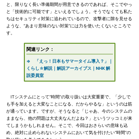
と、限りなく長い準備期間が用意できるのであれば、そこでやっ
と「技術的に可能です」といえるでしょう。そうでなくても私た
ちはセキュリティ対策に追われているので、攻撃者に隙を見せる
ような、“あまり意味のない対策”には力を使いたくないところで
す。
関連リンク：
⇒ 「えっ！日本もサマータイム導入？」｜
くらし☆解説｜解説アーカイブス｜NHK 解
説委員室
ITシステムにとって“時間”の取り扱いは大変重要で、「少しで
も手を加えると大変なことになる、だからやるな」というのは筋
が通っています。ですが、そうなると「じゃあ、今のシステムの
ままなら、他の問題は大丈夫なんだよね？」というツッコミが来
てしまうかもしれません。そこで、今回はおさらいの意味も込
め、絶対に止められないシステムにおいて気を付けたい“時間”の