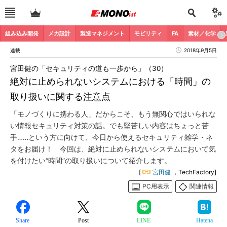
組み込み開発
メカ設計
製造マネジメント
モビリティ
FA
素材／化学
連載
2018年9月5日
宮田健の「セキュリティの道も一歩から」（30）
絶対に止められないシステムにおける「時間」の
取り扱いに関する注意点
「モノづくりに携わる人」だからこそ、もう無関心ではいられな
い情報セキュリティ対策の話。でも堅苦しい内容はちょっと苦
手……という方に向けて、今日から使えるセキュリティ雑学・ネ
タをお届け！ 今回は、絶対に止められないシステムにおいて気
を付けたい“時間”の取り扱いについて紹介します。
[
宮田健
，TechFactory]
PC用表示
関連情報
Share
Post
LINE
Hatena