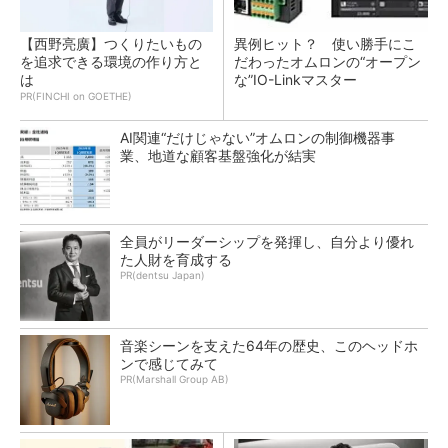
【西野亮廣】つくりたいもの
異例ヒット？ 使い勝手にこ
を追求できる環境の作り方と
だわったオムロンの“オープン
は
な”IO-Linkマスター
PR(FINCHI on GOETHE)
AI関連“だけじゃない”オムロンの制御機器事
業、地道な顧客基盤強化が結実
全員がリーダーシップを発揮し、自分より優れ
た人財を育成する
PR(dentsu Japan)
音楽シーンを支えた64年の歴史、このヘッドホ
ンで感じてみて
PR(Marshall Group AB)