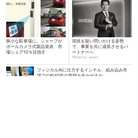
狭小な駐車場に、シャープが
現状を疑い問いかける姿勢
ポールカメラ式製品発表 市
で、事業を共に成長させるパ
場シェア10％目指す
ートナーへ
PR(dentsu Japan)
フィジカルAIに注力するインテル、組み込み市
場での約40年の実績を生かせるか
医療機器部品の生産拠点へ、オリンパス長野事
業場で最新設備に機能集約
テスラにおけるギガキャストの基本的な考え方