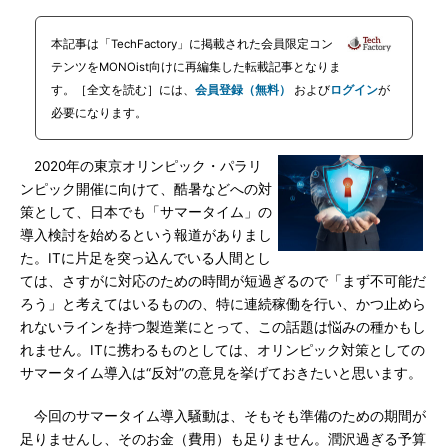
本記事は「TechFactory」に掲載された会員限定コン
テンツをMONOist向けに再編集した転載記事となりま
す。［全文を読む］には、
会員登録（無料）
および
ログイン
が
必要になります。
2020年の東京オリンピック・パラリ
ンピック開催に向けて、酷暑などへの対
策として、日本でも「サマータイム」の
導入検討を始めるという報道がありまし
た。ITに片足を突っ込んでいる人間とし
ては、さすがに対応のための時間が短過ぎるので「まず不可能だ
ろう」と考えてはいるものの、特に連続稼働を行い、かつ止めら
れないラインを持つ製造業にとって、この話題は悩みの種かもし
れません。ITに携わるものとしては、オリンピック対策としての
サマータイム導入は“反対”の意見を挙げておきたいと思います。
今回のサマータイム導入騒動は、そもそも準備のための期間が
足りませんし、そのお金（費用）も足りません。潤沢過ぎる予算