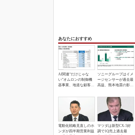
あなたにおすすめ
AI関連“だけじゃな
ソニーグループはイメ
い”オムロンの制御機
ージセンサーが過去最
器事業、地道な顧客基
高益、熊本地震の影響
盤強化が結実
も限定的
電動化戦略見直しのホ
マツダは新型CX-5好
ンダが四半期営業利益
調で1Q売上過去最