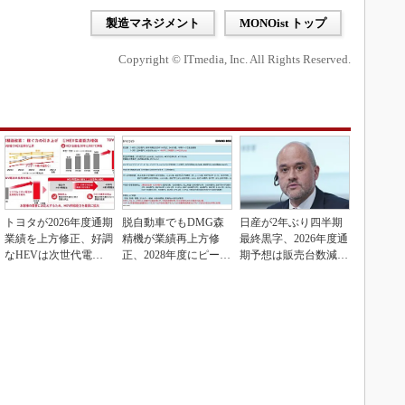
製造マネジメント
MONOist トップ
Copyright © ITmedia, Inc. All Rights Reserved.
トヨタが2026年度通期
脱自動車でもDMG森
日産が2年ぶり四半期
業績を上方修正、好調
精機が業績再上方修
最終黒字、2026年度通
なHEVは次世代電池
正、2028年度にピーク
期予想は販売台数減も
で競争力を強化へ
利益計画
連結業績は維持