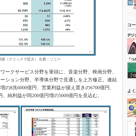
コー
デジ
結業績（クリックで拡大） 出典：ソニー
「つ
ワークサービス分野を筆頭に、音楽分野、映画分野、
ューション分野、半導体分野で見通しを上方修正。連結
増の8兆6000億円、営業利益が据え置きの6700億円、
よく
億円、純利益が同200億円増の5000億円を見込む。