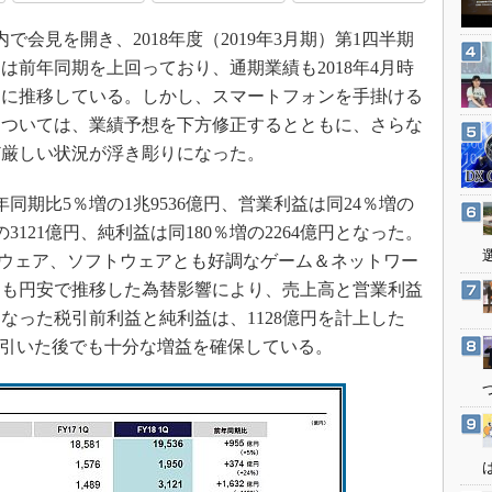
3Dプリンタ
産業オープンネット展
内で会見を開き、2018年度（2019年3月期）第1四半期
デジタルツインとCAE
は前年同期を上回っており、通期業績も2018年4月時
S＆OP
調に推移している。しかし、スマートフォンを手掛ける
インダストリー4.0
については、業績予想を下方修正するとともに、さらな
イノベーション
ど厳しい状況が浮き彫りになった。
製造業ビッグデータ
同期比5％増の1兆9536億円、営業利益は同24％増の
メイドインジャパン
の3121億円、純利益は同180％増の2264億円となった。
植物工場
ドウェア、ソフトウェアとも好調なゲーム＆ネットワー
知財マネジメント
りも円安で推移した為替影響により、売上高と営業利益
海外生産
なった税引前利益と純利益は、1128億円を計上した
を差し引いた後でも十分な増益を確保している。
グローバル設計・開発
制御セキュリティ
新型コロナへの対応