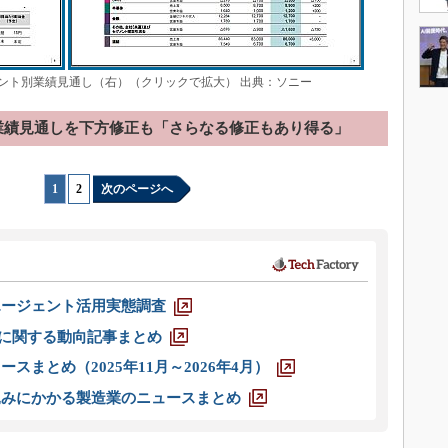
メント別業績見通し（右）（クリックで拡大） 出典：ソニー
業績見通しを下方修正も「さらなる修正もあり得る」
1
|
2
次のページへ
エージェント活用実態調査
O」に関する動向記事まとめ
スまとめ（2025年11月～2026年4月）
込みにかかる製造業のニュースまとめ