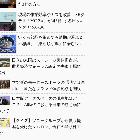
た3社の方法
現場の作業効率やミスを改善 XRグ
ラス「MiRZA」が可能にするピッキ
ングDXの未来
いくら部品を集めても納期が遅れる
不思議、「納期順守率」に潜むワナ
日立の米国のストレージ製造拠点が、
世界経済フォーラム認定の先進工場に
選出
マツダのモータースポーツの“聖地”は深
川に、新たなブランド体験拠点を開設
日本版データスペースの現在地はど
こ？ AI時代における日本の勝ち筋に
ついて
【クイズ】ソニーグループから買収提
案を受けたタムロン、現在の筆頭株主
は？