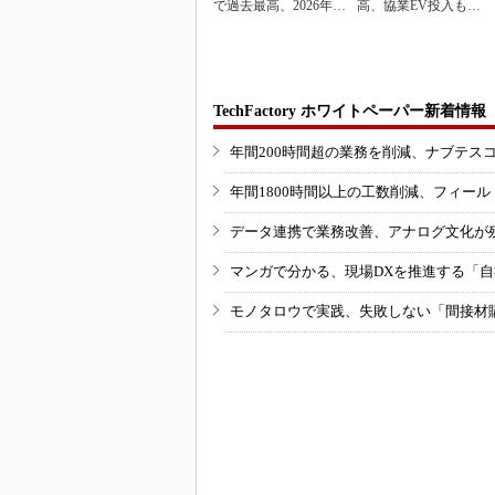
で過去最高、2026年度
高、協業EV投入も通
業績も上方修正
期達成予想
TechFactory ホワイトペーパー新着情報
年間200時間超の業務を削減、ナブテス
年間1800時間以上の工数削減、フィー
データ連携で業務改善、アナログ文化が
マンガで分かる、現場DXを推進する「
モノタロウで実践、失敗しない「間接材