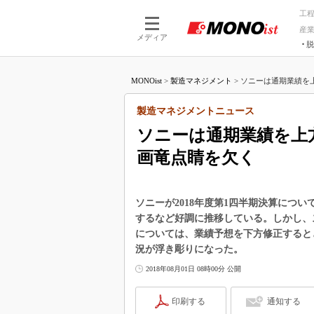
工
産
メディア
脱
つながる技術
AI×技術
MONOist
>
製造マネジメント
>
ソニーは通期業績を上
つながる工場
AI×設備
つながるサービ
Physical
製造マネジメントニュース
ソニーは通期業績を上
画竜点睛を欠く
ソニーが2018年度第1四半期決算につ
するなど好調に推移している。しかし、
については、業績予想を下方修正すると
況が浮き彫りになった。
2018年08月01日 08時00分 公開
印刷する
通知する