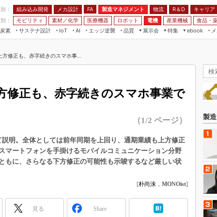
程別：
組み込み開発
メカ設計
製造マネジメント
物流
R＆D
キャリア
FA
業別：
モビリティ
素材／化学
医療機器
ロボット
電機
産業機械
食品・
炭素
サステナ設計
エッジ逆襲
品質
展示会
特集
メ
IoT
AI
ebook
伝承
組み込み開発
CEATEC
読者調査まとめ
編集後記
方修正も、赤字続きのスマホ事...
JIMTOF
保全
メカ設計
つながるクルマ
組込み/エッジ コンピューティング
ス
 AI
製造マネジメント
5G
展＆IoT/5Gソリューション展
VR／AR
FA
方修正も、赤字続きのスマホ事業で
IIFES
モビリティ
フィールドサービス
国際ロボット展
素材／化学
FPGA
製造
（1/2 ページ）
ジャパンモビリティショー
組み込み画像技術
TECHNO-FRONTIER
いて説明。全体としては前年同期を上回り、通期業績も上方修正
組み込みモデリング
スマートフォンを手掛けるモバイルコミュニケーション分野
人テク展
Windows Embedded
ともに、さらなる下方修正の可能性も示唆するなど厳しい状
スマート工場EXPO
車載ソフト開発
EdgeTech+
[
朴尚洙
，
MONOist
]
ISO26262
日本ものづくりワールド
無償設計ツール
見る
Share
AUTOMOTIVE WORLD