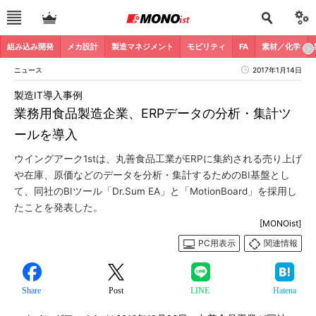
組み込み開発
メカ設計
製造マネジメント
モビリティ
FA
素材／化学
ニュース
2017年1月14日
製造IT導入事例
業務用食品製造企業、ERPデータの分析・集計ツ
ールを導入
ウイングアーク1stは、丸善食品工業がERPに集約される売り上げ
や在庫、原価などのデータを分析・集計するためのBI基盤とし
て、同社のBIツール「Dr.Sum EA」と「MotionBoard」を採用し
たことを発表した。
[MONOist]
PC用表示
関連情報
Share
Post
LINE
Hatena