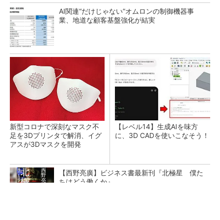
AI関連“だけじゃない”オムロンの制御機器事
業、地道な顧客基盤強化が結実
新型コロナで深刻なマスク不
【レベル14】生成AIを味方
足を3Dプリンタで解消、イグ
に、3D CADを使いこなそう！
アスが3Dマスクを開発
【西野亮廣】ビジネス書最新刊『北極星 僕た
ちはどう働くか』
PR(FINCHI on GOETHE)