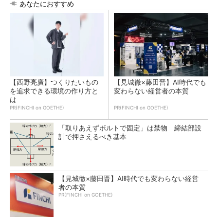
あなたにおすすめ
【西野亮廣】つくりたいもの
【見城徹×藤田晋】AI時代でも
を追求できる環境の作り方と
変わらない経営者の本質
は
PR(FINCHI on GOETHE)
PR(FINCHI on GOETHE)
「取りあえずボルトで固定」は禁物 締結部設
計で押さえるべき基本
【見城徹×藤田晋】AI時代でも変わらない経営
者の本質
PR(FINCHI on GOETHE)