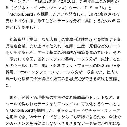
ウイングアーク1stは2016年12月20日、丸善食品工業が同社の
BI（ビジネス・インテリジェンス）ツール「Dr.Sum EA」と
「MotionBoard」を採用したことを発表した。ERPに集約される
売り上げや在庫、原価などのデータを分析・集計するためのBI基
盤として採用した。
丸善食品工業は、飲食店向けの業務用調味料などを製造する食
品製造企業。売り上げや仕入れ、在庫、生産、原価などのデータ
を活用するため、データ基盤の段階的な構築を進めている。その
一環として今回、基幹システムの蓄積データを分析・集計するた
めのツールとして、集計・分析プラットフォームのDr.Sum EAを
採用。Excelインタフェースでデータを分析・収集でき、社内で
統一した指標で予実管理や経営の意思決定ができる環境を整備し
た。
また、経営・管理指標の推移や売れ筋商品のトレンドなど、BI
ツールで得られたデータをリアルタイムに可視化するツールとし
てMotionBoardを採用した。ダッシュボードやチャートでデータ
を把握でき、Webサイトでどこからでも確認できるため、全社で
のガバナンスを有効にしながらさまざまなデータ提供が可能にな