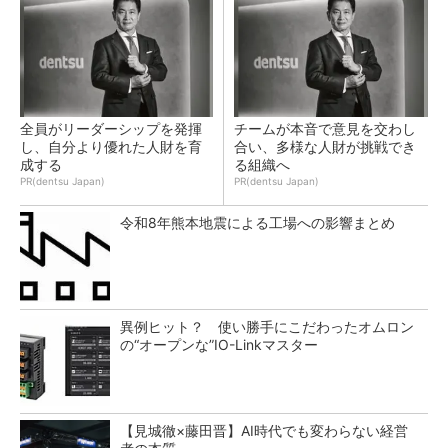
全員がリーダーシップを発揮
チームが本音で意見を交わし
し、自分より優れた人財を育
合い、多様な人財が挑戦でき
成する
る組織へ
PR(dentsu Japan)
PR(dentsu Japan)
令和8年熊本地震による工場への影響まとめ
異例ヒット？ 使い勝手にこだわったオムロン
の“オープンな”IO-Linkマスター
【見城徹×藤田晋】AI時代でも変わらない経営