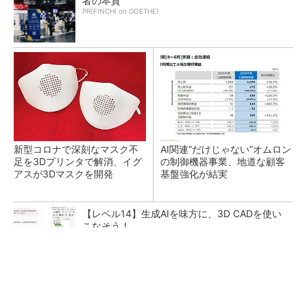
者の本質
PR(FINCHI on GOETHE)
新型コロナで深刻なマスク不
AI関連“だけじゃない”オムロン
足を3Dプリンタで解消、イグ
の制御機器事業、地道な顧客
アスが3Dマスクを開発
基盤強化が結実
【レベル14】生成AIを味方に、3D CADを使い
こなそう！
GOETHEとFINCHIがタッグを組み、新メディ
アを創設