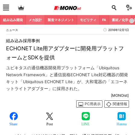
組み込み開発
メカ設計
製造マネジメント
モビリティ
FA
素材／化学
ニュース
2016年12月1日
組み込み採用事例
ECHONET Lite用アダプターに開発用プラットフ
ォームとSDKを提供
ユビキタスの通信機器開発用プラットフォーム「Ubiquitous
Network Framework」と通信規格ECHONET Lite対応機器の開発
キット「Ubiquitous ECHONET Lite」が、大和電器の「エコーネ
ットライトアダプター」に採用された。
[MONOist]
PC用表示
関連情報
Share
Post
LINE
Hatena