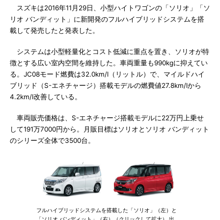
スズキは2016年11月29日、小型ハイトワゴンの「ソリオ」「ソ
リオ バンディット」に新開発のフルハイブリッドシステムを搭
載して発売したと発表した。
システムは小型軽量化とコスト低減に重点を置き、ソリオが特
徴とする広い室内空間を維持した。車両重量も990kgに抑えてい
る。JC08モード燃費は32.0km/l（リットル）で、マイルドハイ
ブリッド（S-エネチャージ）搭載モデルの燃費値27.8km/lから
4.2km/l改善している。
車両販売価格は、S-エネチャージ搭載モデルに22万円上乗せ
して191万7000円から。月販目標はソリオとソリオ バンディット
のシリーズ全体で3500台。
フルハイブリッドシステムを搭載した「ソリオ」（左）と
「ソリオ バンディット」（右）（クリックして拡大） 出