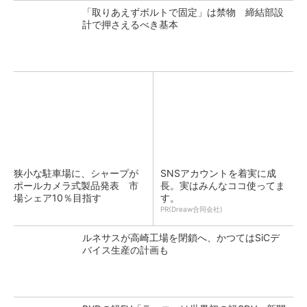
「取りあえずボルトで固定」は禁物 締結部設
計で押さえるべき基本
狭小な駐車場に、シャープが
SNSアカウントを着実に成
ポールカメラ式製品発表 市
長。実はみんなココ使ってま
場シェア10％目指す
す。
PR(Dreaw合同会社)
ルネサスが高崎工場を閉鎖へ、かつてはSiCデ
バイス生産の計画も