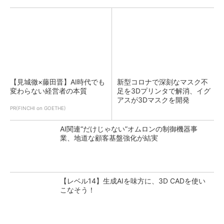
【見城徹×藤田晋】AI時代でも
新型コロナで深刻なマスク不
変わらない経営者の本質
足を3Dプリンタで解消、イグ
アスが3Dマスクを開発
PR(FINCHI on GOETHE)
AI関連“だけじゃない”オムロンの制御機器事
業、地道な顧客基盤強化が結実
【レベル14】生成AIを味方に、3D CADを使い
こなそう！