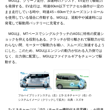
MGUは、クリープ走行、加速時のアシスト、EV走行で駆動力
を発揮する。EV走行は、時速60km以下でアクセル操作が一定の
まま走行している時や、時速45～60kmでクルーズコントロール
を使用している場合に作動する。MGUは、巡航中や減速時には
発電して駆動用バッテリーに充電する。
MGUは、MTベースでシングルクラッチのAGSに特有の変速シ
ョックを抑える役割もある。クラッチが切り離されて駆動力が伝
わらない間、モーターで駆動力を補い、スムーズに加速するよう
にした。このため、MGUはエンジンの動力が伝わる入力側では
なく、出力側に配置し、MGUはファイナルギアをチェーンで駆
動する。
フルハイブリッドシステム（左）とS-エネチャージ（右）の
システムイメージ（クリックして拡大） 出典：スズキ
S-エネチャージは「ISG（モーター機能付き発電機）」が発進