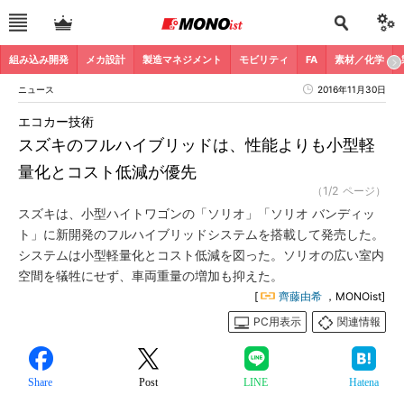
組み込み開発
メカ設計
製造マネジメント
モビリティ
FA
素材／化学
ニュース
2016年11月30日
エコカー技術
スズキのフルハイブリッドは、性能よりも小型軽
量化とコスト低減が優先
（1/2 ページ）
スズキは、小型ハイトワゴンの「ソリオ」「ソリオ バンディッ
ト」に新開発のフルハイブリッドシステムを搭載して発売した。
システムは小型軽量化とコスト低減を図った。ソリオの広い室内
空間を犠牲にせず、車両重量の増加も抑えた。
[
齊藤由希
，MONOist]
PC用表示
関連情報
Share
Post
LINE
Hatena