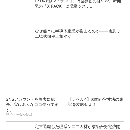
BYDの軽EV「ラッコ」は世界初の軽SDV、新開
発の「X-PACK」に電動システ...
なぜ熊本に半導体産業が集まるのか――地震で
工場稼働停止相次ぐ
SNSアカウントを着実に成
【レベル4】図面の穴寸法の表
長。実はみんなココ使ってま
記を攻略せよ！
す。
PR(Dreaw合同会社)
定年退職した理系シニア人材が核融合発電炉開