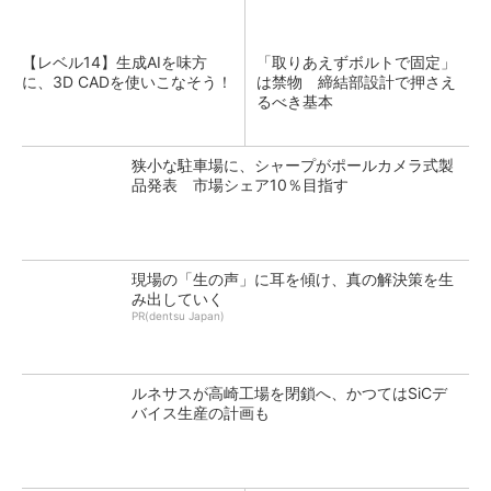
【レベル14】生成AIを味方
「取りあえずボルトで固定」
に、3D CADを使いこなそう！
は禁物 締結部設計で押さえ
るべき基本
狭小な駐車場に、シャープがポールカメラ式製
品発表 市場シェア10％目指す
現場の「生の声」に耳を傾け、真の解決策を生
み出していく
PR(dentsu Japan)
ルネサスが高崎工場を閉鎖へ、かつてはSiCデ
バイス生産の計画も