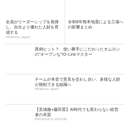
全員がリーダーシップを発揮
令和8年熊本地震による工場へ
し、自分より優れた人財を育
の影響まとめ
成する
PR(dentsu Japan)
異例ヒット？ 使い勝手にこだわったオムロン
の“オープンな”IO-Linkマスター
チームが本音で意見を交わし合い、多様な人財
が挑戦できる組織へ
PR(dentsu Japan)
【見城徹×藤田晋】AI時代でも変わらない経営
者の本質
PR(FINCHI on GOETHE)