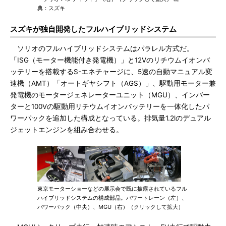
典：スズキ
スズキが独自開発したフルハイブリッドシステム
ソリオのフルハイブリッドシステムはパラレル方式だ。
「ISG（モーター機能付き発電機）」と12Vのリチウムイオンバ
ッテリーを搭載するS-エネチャージに、5速の自動マニュアル変
速機（AMT）「オートギヤシフト（AGS）」、駆動用モーター兼
発電機のモータージェネレーターユニット（MGU）、インバー
ターと100Vの駆動用リチウムイオンバッテリーを一体化したパ
ワーパックを追加した構成となっている。排気量1.2lのデュアル
ジェットエンジンを組み合わせる。
東京モーターショーなどの展示会で既に披露されているフル
ハイブリッドシステムの構成部品。パワートレーン（左）、
パワーパック（中央）、MGU（右）（クリックして拡大）