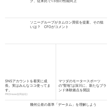
ク、従来比で1.5倍の性能向上
ソニーグループがタムロン買収を提案、その狙
いは？ CFOがコメント
SNSアカウントを着実に成
マツダのモータースポーツ
長。実はみんなココ使ってま
の“聖地”は深川に、新たなブラ
す。
ンド体験拠点を開設
PR(Dreaw合同会社)
幾何公差の基準「データム」を理解しよう