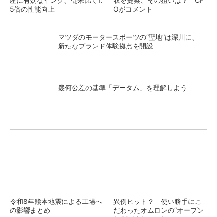
産に有効なインク、従来比で1.
収を提案、その狙いは？ CF
5倍の性能向上
Oがコメント
マツダのモータースポーツの“聖地”は深川に、
新たなブランド体験拠点を開設
幾何公差の基準「データム」を理解しよう
令和8年熊本地震による工場へ
異例ヒット？ 使い勝手にこ
の影響まとめ
だわったオムロンの“オープン