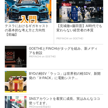
テスラにおけるギガキャスト
【見城徹×藤田晋】AI時代でも
の基本的な考え方と方向性
変わらない経営者の本質
【前編】
PR(FINCHI on GOETHE)
GOETHEとFINCHIがタッグを組み、新メディ
アを創設
PR(FINCHI on GOETHE)
BYDの軽EV「ラッコ」は世界初の軽SDV、新開
発の「X-PACK」に電動システ...
SNSアカウントを着実に成長。実はみんなココ
使ってます。
PR(Dreaw合同会社)