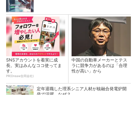
SNSアカウントを着実に成
中国の自動車メーカーとテス
長。実はみんなココ使ってま
ラに競争力があるのは「合理
す。
性が高い」から
PR(Dreaw合同会社)
定年退職した理系シニア人材が核融合発電炉開
発で活躍、なぜ？
ルネサスが高崎工場を閉鎖へ、かつてはSiCデ
バイス生産の計画も