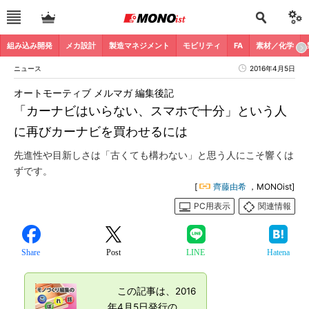
組み込み開発
メカ設計
製造マネジメント
モビリティ
FA
素材／化学
ニュース
2016年4月5日
オートモーティブ メルマガ 編集後記
「カーナビはいらない、スマホで十分」という人
に再びカーナビを買わせるには
先進性や目新しさは「古くても構わない」と思う人にこそ響くは
ずです。
[
齊藤由希
，MONOist]
PC用表示
関連情報
Share
Post
LINE
Hatena
この記事は、2016
年4月5日発行の