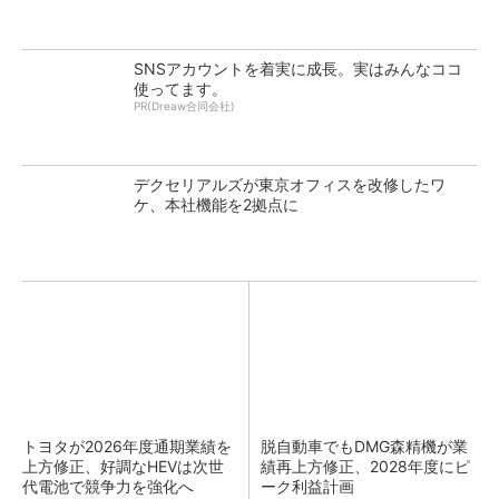
SNSアカウントを着実に成長。実はみんなココ
使ってます。
PR(Dreaw合同会社)
デクセリアルズが東京オフィスを改修したワ
ケ、本社機能を2拠点に
トヨタが2026年度通期業績を
脱自動車でもDMG森精機が業
上方修正、好調なHEVは次世
績再上方修正、2028年度にピ
代電池で競争力を強化へ
ーク利益計画