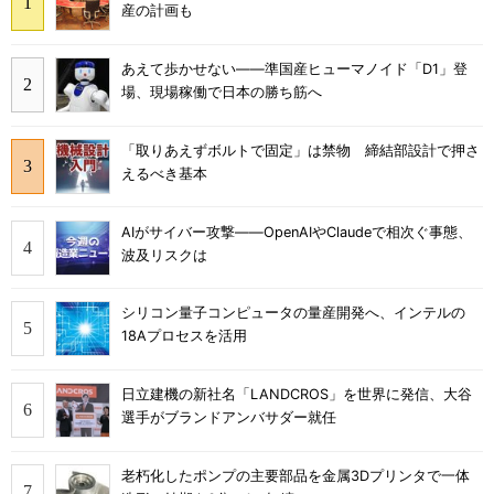
産の計画も
あえて歩かせない――準国産ヒューマノイド「D1」登
場、現場稼働で日本の勝ち筋へ
「取りあえずボルトで固定」は禁物 締結部設計で押さ
えるべき基本
AIがサイバー攻撃――OpenAIやClaudeで相次ぐ事態、
波及リスクは
シリコン量子コンピュータの量産開発へ、インテルの
18Aプロセスを活用
日立建機の新社名「LANDCROS」を世界に発信、大谷
選手がブランドアンバサダー就任
老朽化したポンプの主要部品を金属3Dプリンタで一体