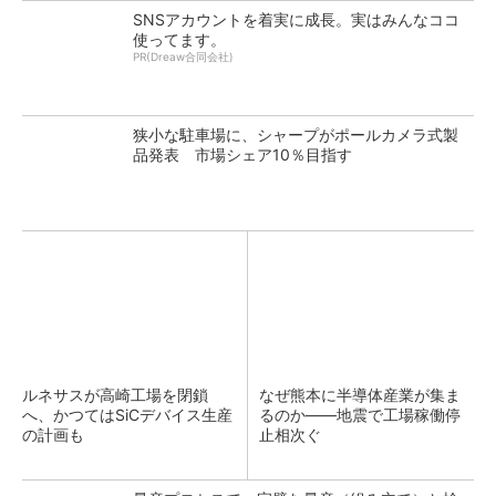
SNSアカウントを着実に成長。実はみんなココ
使ってます。
PR(Dreaw合同会社)
狭小な駐車場に、シャープがポールカメラ式製
品発表 市場シェア10％目指す
ルネサスが高崎工場を閉鎖
なぜ熊本に半導体産業が集ま
へ、かつてはSiCデバイス生産
るのか――地震で工場稼働停
の計画も
止相次ぐ