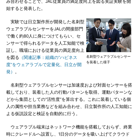
み合わせることで、JAL従業員の満足度向上を図る実証実験を開
始すると発表した。
実験では日立製作所が開発した名刺型
ウェアラブルセンサーをJALの間接部門
で働く約80人に身につけてもらい、セ
ンサーで得られるデータを人工知能で検
証し、職場における従業員の満足度向上
名刺型ウェアラブルセンサー
を図る
（関連記事：組織の“ハピネス
を装着した様子
度”をウェアラブルで定量化、日立が開
発）
。
名刺型ウェアラブルセンサーは加速度および対面センサーを搭
載しており、装着した人の行動パターンを取得。運動パターンな
どから集団としての“活性度”を算出する。これに装着している個
人の属性や担当業務などを組み合わせ、日立製作所の人工知能に
よる仮説設定と検証を自動的に行う。
ウェアラブル端末はネットワーク機能を搭載しておらず、終業
時にクレードルへ設置し、1日分のデータを吸い上げてクラウド