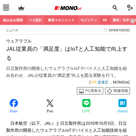
組み込み開発
メカ設計
製造マネジメント
モビリティ
FA
素材／化学
ニュース
2015年10月5日
ウェアラブル
JAL従業員の「満足度」はIoTと人工知能で向上す
る
日立製作所の開発したウェアラブルIoTデバイスと人工知能を組
み合わせ、JALが従業員の“満足度”向上を図る実験を行う。
[
渡邊宏
，MONOist]
PC用表示
関連情報
Share
Post
LINE
Hatena
日本航空（以下、JAL）と日立製作所は2015年10月5日、日立
製作所の開発したウェアラブルIoTデバイスと人工知能技術を組