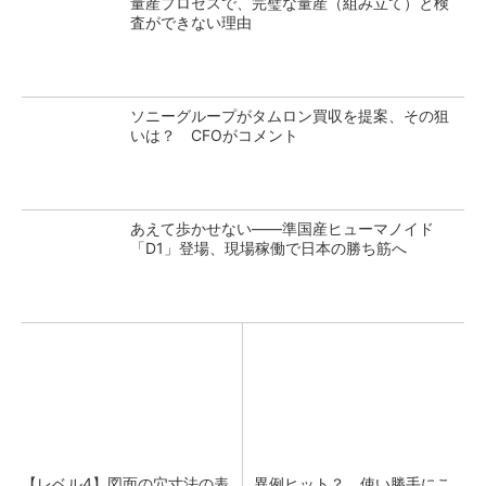
量産プロセスで、完璧な量産（組み立て）と検
査ができない理由
ソニーグループがタムロン買収を提案、その狙
いは？ CFOがコメント
あえて歩かせない――準国産ヒューマノイド
「D1」登場、現場稼働で日本の勝ち筋へ
【レベル4】図面の穴寸法の表
異例ヒット？ 使い勝手にこ