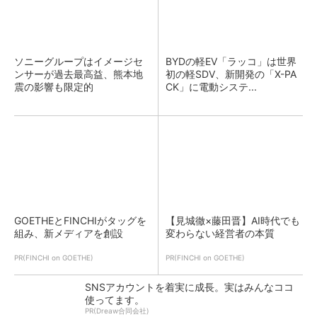
ソニーグループはイメージセ
BYDの軽EV「ラッコ」は世界
ンサーが過去最高益、熊本地
初の軽SDV、新開発の「X-PA
震の影響も限定的
CK」に電動システ...
GOETHEとFINCHIがタッグを
【見城徹×藤田晋】AI時代でも
組み、新メディアを創設
変わらない経営者の本質
PR(FINCHI on GOETHE)
PR(FINCHI on GOETHE)
SNSアカウントを着実に成長。実はみんなココ
使ってます。
PR(Dreaw合同会社)