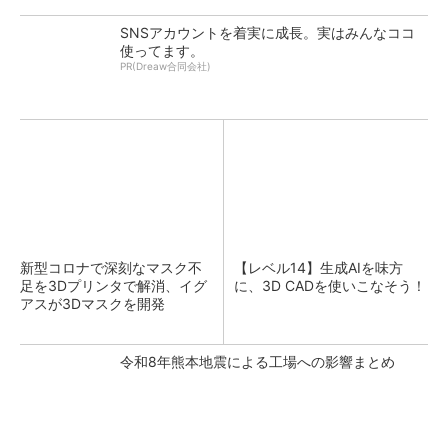
SNSアカウントを着実に成長。実はみんなココ
使ってます。
PR(Dreaw合同会社)
新型コロナで深刻なマスク不
【レベル14】生成AIを味方
足を3Dプリンタで解消、イグ
に、3D CADを使いこなそう！
アスが3Dマスクを開発
令和8年熊本地震による工場への影響まとめ