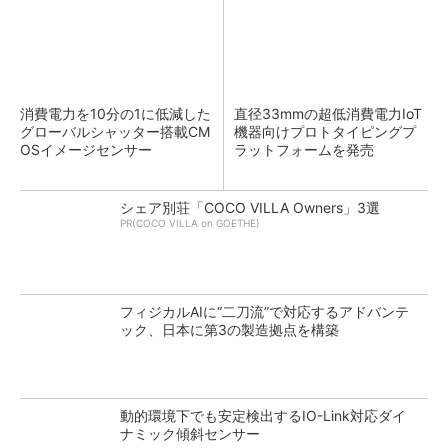
消費電力を10分の1に低減した
直径33mmの超低消費電力IoT
グローバルシャッター搭載CM
機器向けプロトタイピングプ
OSイメージセンサー
ラットフォームを発売
シェア別荘「COCO VILLA Owners」3選
PR(COCO VILLA on GOETHE)
フィジカルAIに“二刀流”で対応するアドバンテ
ック、日本に第3の製造拠点を構築
動的環境下でも安定検出するIO-Link対応ダイ
ナミック傾斜センサー