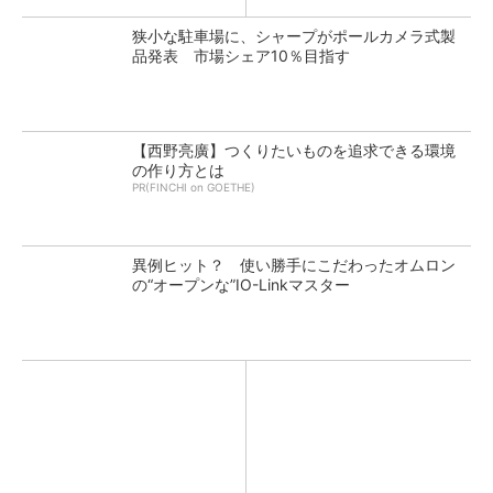
狭小な駐車場に、シャープがポールカメラ式製
品発表 市場シェア10％目指す
【西野亮廣】つくりたいものを追求できる環境
の作り方とは
PR(FINCHI on GOETHE)
異例ヒット？ 使い勝手にこだわったオムロン
の“オープンな”IO-Linkマスター