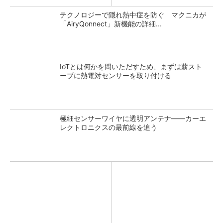
テクノロジーで隠れ熱中症を防ぐ マクニカが
「AiryQonnect」新機能の詳細...
IoTとは何かを問いただすため、まずは薪スト
ーブに熱電対センサーを取り付ける
極細センサーワイヤに透明アンテナ――カーエ
レクトロニクスの最前線を追う