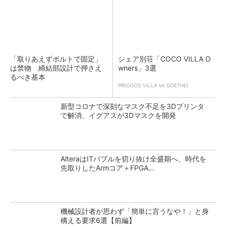
「取りあえずボルトで固定」
シェア別荘「COCO VILLA O
は禁物 締結部設計で押さえ
wners」3選
るべき基本
PR(COCO VILLA on GOETHE)
新型コロナで深刻なマスク不足を3Dプリンタ
で解消、イグアスが3Dマスクを開発
AlteraはITバブルを切り抜け全盛期へ、時代を
先取りしたArmコア＋FPGA...
機械設計者が思わず「簡単に言うなや！」と身
構える要求6選【前編】