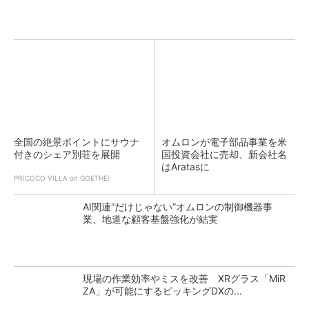
全国の絶景ポイントにサウナ
オムロンが電子部品事業を米
付きのシェア別荘を展開
国投資会社に売却、新会社名
はAratasに
PR(COCO VILLA on GOETHE)
AI関連“だけじゃない”オムロンの制御機器事
業、地道な顧客基盤強化が結実
現場の作業効率やミスを改善 XRグラス「MiR
ZA」が可能にするピッキングDXの...