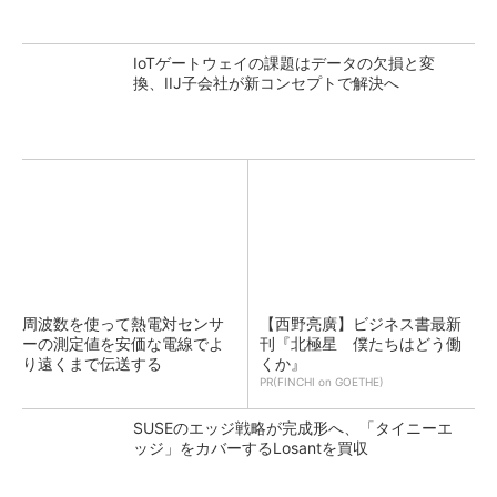
IoTゲートウェイの課題はデータの欠損と変
換、IIJ子会社が新コンセプトで解決へ
周波数を使って熱電対センサ
【西野亮廣】ビジネス書最新
ーの測定値を安価な電線でよ
刊『北極星 僕たちはどう働
り遠くまで伝送する
くか』
PR(FINCHI on GOETHE)
SUSEのエッジ戦略が完成形へ、「タイニーエ
ッジ」をカバーするLosantを買収