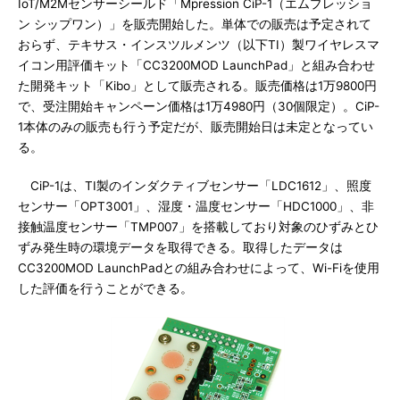
IoT/M2Mセンサーシールド「Mpression CiP-1（エムプレッショ
ン シップワン）」を販売開始した。単体での販売は予定されて
おらず、テキサス・インスツルメンツ（以下TI）製ワイヤレスマ
イコン用評価キット「CC3200MOD LaunchPad」と組み合わせ
た開発キット「Kibo」として販売される。販売価格は1万9800円
で、受注開始キャンペーン価格は1万4980円（30個限定）。CiP-
1本体のみの販売も行う予定だが、販売開始日は未定となってい
る。
CiP-1は、TI製のインダクティブセンサー「LDC1612」、照度
センサー「OPT3001」、湿度・温度センサー「HDC1000」、非
接触温度センサー「TMP007」を搭載しており対象のひずみとひ
ずみ発生時の環境データを取得できる。取得したデータは
CC3200MOD LaunchPadとの組み合わせによって、Wi-Fiを使用
した評価を行うことができる。