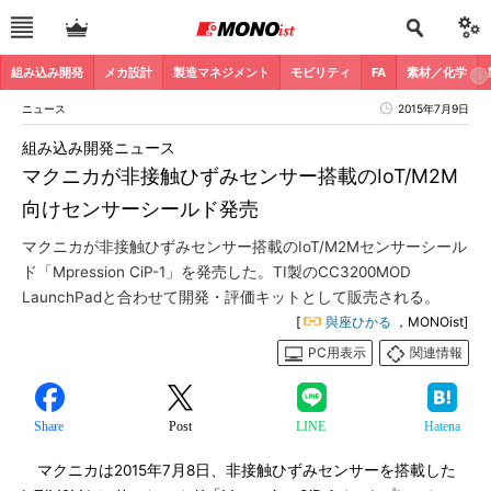
組み込み開発
メカ設計
製造マネジメント
モビリティ
FA
素材／化学
ニュース
2015年7月9日
組み込み開発ニュース
マクニカが非接触ひずみセンサー搭載のIoT/M2M
向けセンサーシールド発売
マクニカが非接触ひずみセンサー搭載のIoT/M2Mセンサーシール
ド「Mpression CiP-1」を発売した。TI製のCC3200MOD
LaunchPadと合わせて開発・評価キットとして販売される。
[
與座ひかる
，MONOist]
PC用表示
関連情報
Share
Post
LINE
Hatena
マクニカは2015年7月8日、非接触ひずみセンサーを搭載した