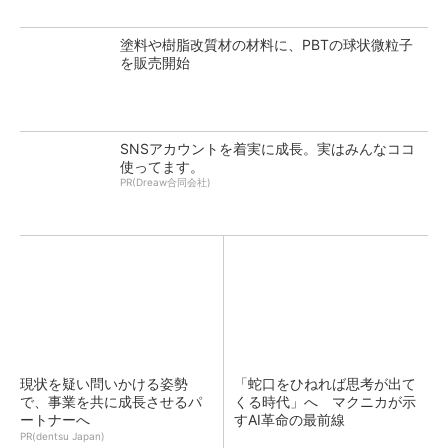
塗料や樹脂改質材の材料に、PBTの球状微粒子
を販売開始
SNSアカウントを着実に成長。実はみんなココ
使ってます。
PR(Dreaw合同会社)
現状を疑い問いかける姿勢
「蛇口をひねれば思考が出て
で、事業を共に成長させるパ
くる時代」へ マクニカが示
ートナーへ
すAI革命の最前線
PR(dentsu Japan)