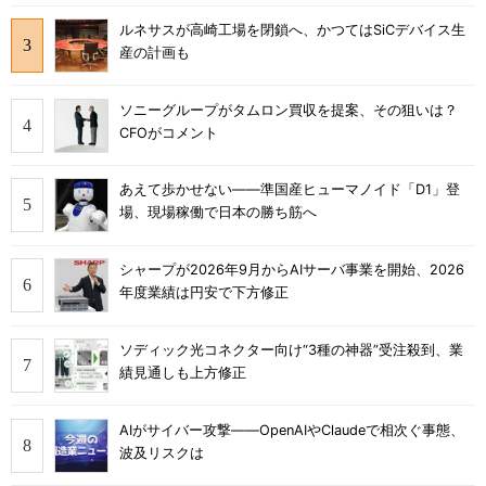
ルネサスが高崎工場を閉鎖へ、かつてはSiCデバイス生
産の計画も
ソニーグループがタムロン買収を提案、その狙いは？
CFOがコメント
あえて歩かせない――準国産ヒューマノイド「D1」登
場、現場稼働で日本の勝ち筋へ
シャープが2026年9月からAIサーバ事業を開始、2026
年度業績は円安で下方修正
ソディック光コネクター向け“3種の神器”受注殺到、業
績見通しも上方修正
AIがサイバー攻撃――OpenAIやClaudeで相次ぐ事態、
波及リスクは