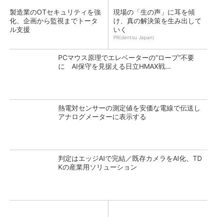
製造業のOTセキュリティを強
現場の「生の声」に耳を傾
化、企画から監視までトータ
け、真の解決策を生み出して
ル支援
いく
PR(dentsu Japan)
PCマウス原理でエレベーターの“ロープ”不要
に AI保守を見据える日立HMAX戦...
熱電対センサーの測定値を安価な電線で伝送し
アナログメーターに表示する
判定はエッジAIで完結／既存カメラをAI化、TD
Kの産業用ソリューション