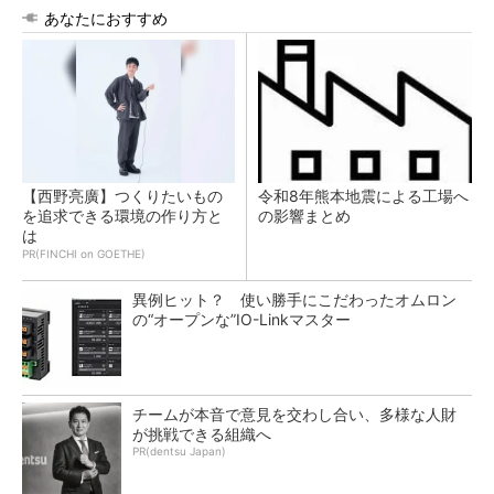
あなたにおすすめ
【西野亮廣】つくりたいもの
令和8年熊本地震による工場へ
を追求できる環境の作り方と
の影響まとめ
は
PR(FINCHI on GOETHE)
異例ヒット？ 使い勝手にこだわったオムロン
の“オープンな”IO-Linkマスター
チームが本音で意見を交わし合い、多様な人財
が挑戦できる組織へ
PR(dentsu Japan)