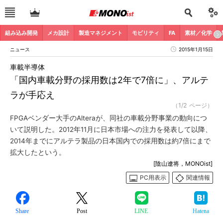
組み込み開発
メカ設計
製造マネジメント
モビリティ
FA
素材／化学
ニュース
2015年1月15日
車載半導体
「国内車載分野の採用数は2年で7倍に」、アルテ
ラが手応え
（1/2 ページ）
FPGAベンダー大手のAlteraが、同社の車載分野事業の動向につ
いて説明した。2012年11月に日本市場への注力を発表して以降、
2014年までにアルテラ製品の日本国内での採用数は約7倍にまで
拡大したという。
[陰山遼将，MONOist]
PC用表示
関連情報
Share
Post
LINE
Hatena