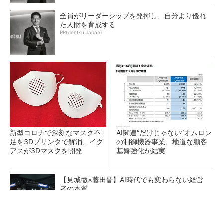
全員がリーダーシップを発揮し、自分より優れ
た人財を育成する
PR(dentsu Japan)
新型コロナで深刻なマスク不
AI関連“だけじゃない”オムロン
足を3Dプリンタで解消、イグ
の制御機器事業、地道な顧客
アスが3Dマスクを開発
基盤強化が結実
【見城徹×藤田晋】AI時代でも変わらない経営
者の本質
PR(FINCHI on GOETHE)