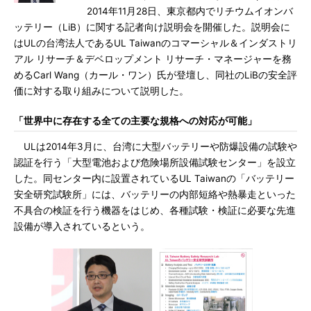
2014年11月28日、東京都内でリチウムイオンバ
ッテリー（LiB）に関する記者向け説明会を開催した。説明会に
はULの台湾法人であるUL Taiwanのコマーシャル＆インダストリ
アル リサーチ＆デベロップメント リサーチ・マネージャーを務
めるCarl Wang（カール・ワン）氏が登壇し、同社のLiBの安全評
価に対する取り組みについて説明した。
「世界中に存在する全ての主要な規格への対応が可能」
ULは2014年3月に、台湾に大型バッテリーや防爆設備の試験や
認証を行う「大型電池および危険場所設備試験センター」を設立
した。同センター内に設置されているUL Taiwanの「バッテリー
安全研究試験所」には、バッテリーの内部短絡や熱暴走といった
不具合の検証を行う機器をはじめ、各種試験・検証に必要な先進
設備が導入されているという。