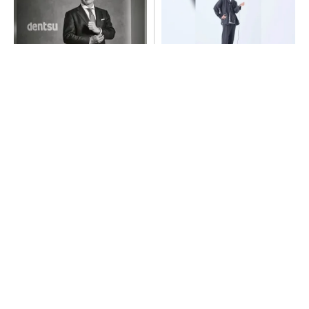
全員がリーダーシップを発揮
【西野亮廣】つくりたいもの
し、自分より優れた人財を育
を追求できる環境の作り方と
成する
は
PR(dentsu Japan)
PR(FINCHI on GOETHE)
令和8年熊本地震による工場への影響まとめ
【見城徹×藤田晋】AI時代でも変わらない経営
者の本質
PR(FINCHI on GOETHE)
異例ヒット？ 使い勝手にこだわったオムロン
の“オープンな”IO-Linkマスター