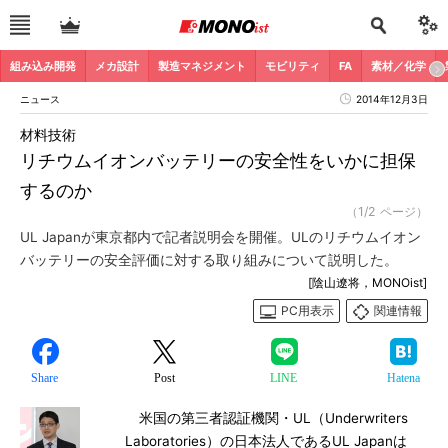
組み込み開発
メカ設計
製造マネジメント
モビリティ
FA
素材／化学
ニュース
2014年12月3日
材料技術
リチウムイオンバッテリーの安全性をいかに担保
するのか
（1/2 ページ）
UL Japanが東京都内で記者説明会を開催。ULのリチウムイオン
バッテリーの安全評価に対する取り組みについて説明した。
[陰山遼将，MONOist]
PC用表示
関連情報
Share
Post
LINE
Hatena
米国の第三者認証機関・UL（Underwriters
Laboratories）の日本法人であるUL Japanは