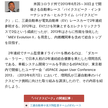
米国コロラド州で2013年6月25～30日まで開
催さる自動車レース「パイクスピーク・インタ
ーナショナル・ヒルクライム（パイクスピー
ク）」に、三菱自動車が電気自動車（EV）レースカーで2年連続
参戦する。2012年は、EVだけを対象とするエレクトリッククラ
スで2位という成績だったが、2013年はさらに性能を強化した
「MiEV Evolution II」を用意し、内燃機関車を含めて総合トップ
を目指す。
2年連続でチーム監督兼ドライバーを務めるのは、「ダカー
ル・ラリー」で日本人初の2年連続総合優勝を果たした増岡浩氏
である。車載システム開発ツールを手掛けるdSPACEが、東京都
内で開催したユーザー会「dSPACE Japan User Conference
2013」（2013年6月7日）において、増岡氏が三菱自動車のパイ
クスピーク挑戦に向けた取り組みを講演したので、その内容を紹
介しよう。
『パイクスピーク』の関連記事：
⇒
三菱自動車や哀川翔監督チームのEVレース