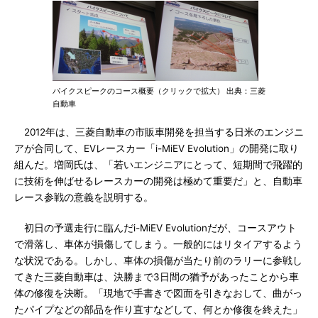
パイクスピークのコース概要（クリックで拡大） 出典：三菱
自動車
2012年は、三菱自動車の市販車開発を担当する日米のエンジニ
アが合同して、EVレースカー「i-MiEV Evolution」の開発に取り
組んだ。増岡氏は、「若いエンジニアにとって、短期間で飛躍的
に技術を伸ばせるレースカーの開発は極めて重要だ」と、自動車
レース参戦の意義を説明する。
初日の予選走行に臨んだi-MiEV Evolutionだが、コースアウト
で滑落し、車体が損傷してしまう。一般的にはリタイアするよう
な状況である。しかし、車体の損傷が当たり前のラリーに参戦し
てきた三菱自動車は、決勝まで3日間の猶予があったことから車
体の修復を決断。「現地で手書きで図面を引きなおして、曲がっ
たパイプなどの部品を作り直すなどして、何とか修復を終えた」