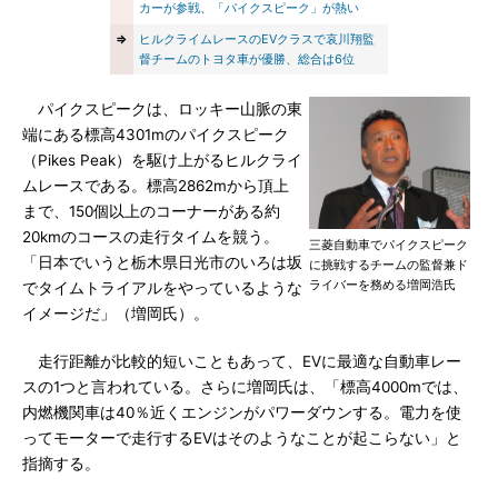
カーが参戦、「パイクスピーク」が熱い
⇒
ヒルクライムレースのEVクラスで哀川翔監
督チームのトヨタ車が優勝、総合は6位
パイクスピークは、ロッキー山脈の東
端にある標高4301mのパイクスピーク
（Pikes Peak）を駆け上がるヒルクライ
ムレースである。標高2862mから頂上
まで、150個以上のコーナーがある約
20kmのコースの走行タイムを競う。
三菱自動車でパイクスピーク
「日本でいうと栃木県日光市のいろは坂
に挑戦するチームの監督兼ド
ライバーを務める増岡浩氏
でタイムトライアルをやっているような
イメージだ」（増岡氏）。
走行距離が比較的短いこともあって、EVに最適な自動車レー
スの1つと言われている。さらに増岡氏は、「標高4000mでは、
内燃機関車は40％近くエンジンがパワーダウンする。電力を使
ってモーターで走行するEVはそのようなことが起こらない」と
指摘する。