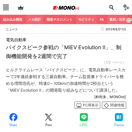
組み込み開発
メカ設計
製造マネジメント
モビリティ
FA
素材／化学
ニュース
2013年6月11日
電気自動車
パイクスピーク参戦の「MiEV Evolution II」、制
御機能開発を2週間で完了
（1/2 ページ）
ヒルクライムレース「パイクスピーク」に、電気自動車レースカ
ーで2年連続参戦する三菱自動車。チーム監督兼ドライバーを務
める増岡浩氏が、時速0～100kmの加速時間が2秒台という
「MiEV Evolution II」の開発取り組みなどについて講演した。
[朴尚洙，MONOist]
PC用表示
関連情報
Share
Post
LINE
Hatena