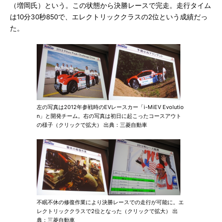
（増岡氏）という。この状態から決勝レースで完走。走行タイム
は10分30秒850で、エレクトリッククラスの2位という成績だっ
た。
左の写真は2012年参戦時のEVレースカー「i-MiEV Evolutio
n」と開発チーム。右の写真は初日に起こったコースアウト
の様子（クリックで拡大） 出典：三菱自動車
不眠不休の修復作業により決勝レースでの走行が可能に。エ
レクトリッククラスで2位となった（クリックで拡大） 出
典：三菱自動車