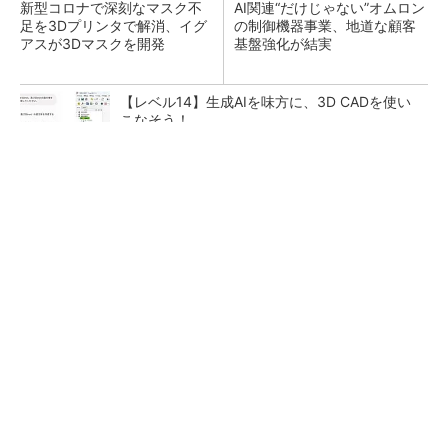
新型コロナで深刻なマスク不
AI関連“だけじゃない”オムロン
足を3Dプリンタで解消、イグ
の制御機器事業、地道な顧客
アスが3Dマスクを開発
基盤強化が結実
【レベル14】生成AIを味方に、3D CADを使い
こなそう！
アクセンチュアが追求する「最適なユーザー接
点」づくりの舞台裏
PR(アクセンチュア)
「取りあえずボルトで固定」は禁物 締結部設
計で押さえるべき基本