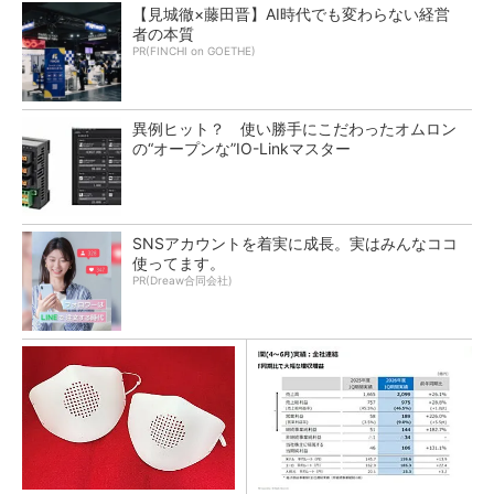
【見城徹×藤田晋】AI時代でも変わらない経営
者の本質
PR(FINCHI on GOETHE)
異例ヒット？ 使い勝手にこだわったオムロン
の“オープンな”IO-Linkマスター
SNSアカウントを着実に成長。実はみんなココ
使ってます。
PR(Dreaw合同会社)