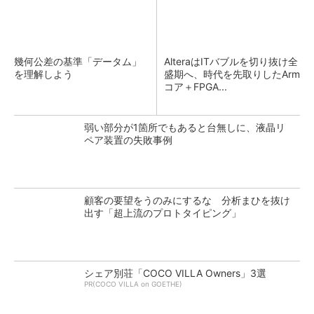
幾何公差の基準「データム」
AlteraはITバブルを切り抜け全
を理解しよう
盛期へ、時代を先取りしたArm
コア＋FPGA...
弱い部分が1箇所でもあると台無しに、液晶リ
ペア装置の失敗事例
顧客の要望をうのみにするな 分析まひを抜け
出す「超上流のプロトタイピング」
シェア別荘「COCO VILLA Owners」3選
PR(COCO VILLA on GOETHE)