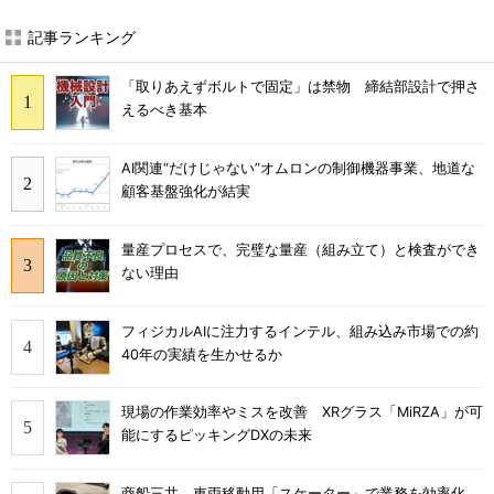
記事ランキング
「取りあえずボルトで固定」は禁物 締結部設計で押さ
えるべき基本
AI関連“だけじゃない”オムロンの制御機器事業、地道な
顧客基盤強化が結実
量産プロセスで、完璧な量産（組み立て）と検査ができ
ない理由
フィジカルAIに注力するインテル、組み込み市場での約
40年の実績を生かせるか
現場の作業効率やミスを改善 XRグラス「MiRZA」が可
能にするピッキングDXの未来
商船三井、車両移動用「スケーター」で業務を効率化