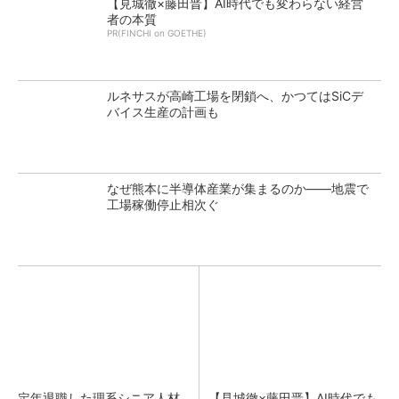
【見城徹×藤田晋】AI時代でも変わらない経営
者の本質
PR(FINCHI on GOETHE)
ルネサスが高崎工場を閉鎖へ、かつてはSiCデ
バイス生産の計画も
なぜ熊本に半導体産業が集まるのか――地震で
工場稼働停止相次ぐ
定年退職した理系シニア人材
【見城徹×藤田晋】AI時代でも