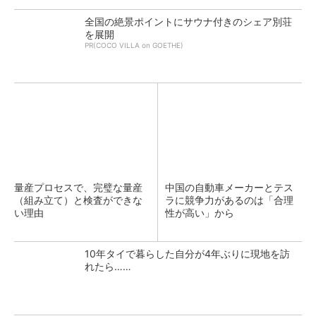
全国の絶景ポイントにサウナ付きのシェア別荘
を展開
PR(COCO VILLA on GOETHE)
量産プロセスで、完璧な量産
中国の自動車メーカーとテス
（組み立て）と検査ができな
ラに競争力があるのは「合理
い理由
性が高い」から
10年タイで暮らした自分が4年ぶりに現地を訪
れたら……