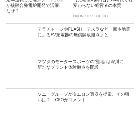
が核融合発電炉開発で活躍、
変わらない経営者の本質
なぜ？
PR(FINCHI on GOETHE)
テラチャージやFLASH、テスラなど 熊本地震
によるEV充電器の無償開放拠点まと...
マツダのモータースポーツの“聖地”は深川に、
新たなブランド体験拠点を開設
ソニーグループがタムロン買収を提案、その狙
いは？ CFOがコメント