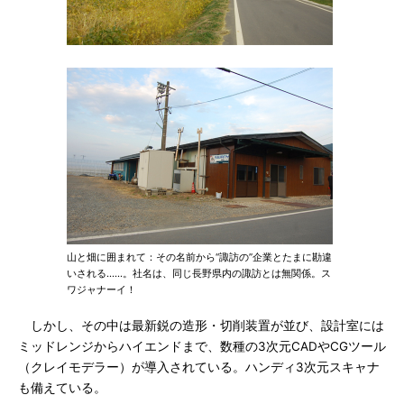
山と畑に囲まれて：その名前から“諏訪の”企業とたまに勘違
いされる……。社名は、同じ長野県内の諏訪とは無関係。ス
ワジャナーイ！
しかし、その中は最新鋭の造形・切削装置が並び、設計室には
ミッドレンジからハイエンドまで、数種の3次元CADやCGツール
（クレイモデラー）が導入されている。ハンディ3次元スキャナ
も備えている。