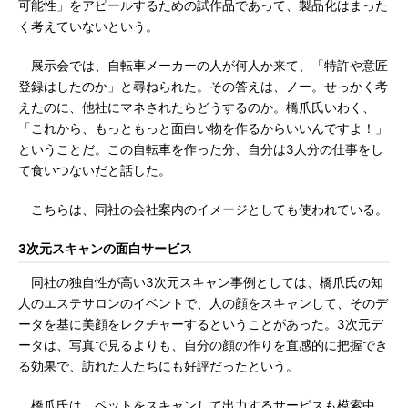
可能性」をアピールするための試作品であって、製品化はまった
く考えていないという。
展示会では、自転車メーカーの人が何人か来て、「特許や意匠
登録はしたのか」と尋ねられた。その答えは、ノー。せっかく考
えたのに、他社にマネされたらどうするのか。橋爪氏いわく、
「これから、もっともっと面白い物を作るからいいんですよ！」
ということだ。この自転車を作った分、自分は3人分の仕事をし
て食いつないだと話した。
こちらは、同社の会社案内のイメージとしても使われている。
3次元スキャンの面白サービス
同社の独自性が高い3次元スキャン事例としては、橋爪氏の知
人のエステサロンのイベントで、人の顔をスキャンして、そのデ
ータを基に美顔をレクチャーするということがあった。3次元デ
ータは、写真で見るよりも、自分の顔の作りを直感的に把握でき
る効果で、訪れた人たちにも好評だったという。
橋爪氏は、ペットをスキャンして出力するサービスも模索中。