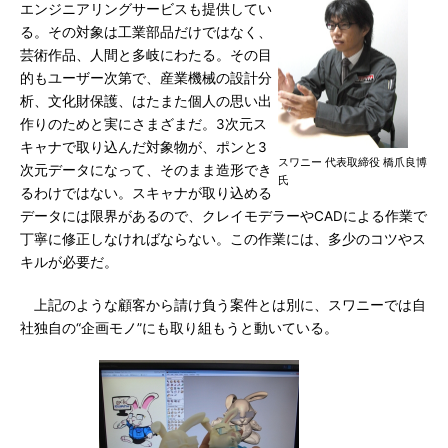
エンジニアリングサービスも提供してい
る。その対象は工業部品だけではなく、
芸術作品、人間と多岐にわたる。その目
的もユーザー次第で、産業機械の設計分
析、文化財保護、はたまた個人の思い出
作りのためと実にさまざまだ。3次元ス
キャナで取り込んだ対象物が、ポンと3
スワニー 代表取締役 橋爪良博
次元データになって、そのまま造形でき
氏
るわけではない。スキャナが取り込める
データには限界があるので、クレイモデラーやCADによる作業で
丁寧に修正しなければならない。この作業には、多少のコツやス
キルが必要だ。
上記のような顧客から請け負う案件とは別に、スワニーでは自
社独自の“企画モノ”にも取り組もうと動いている。