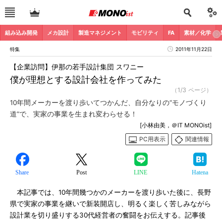
組み込み開発
メカ設計
製造マネジメント
モビリティ
FA
素材／化学
特集
2011年11月22日
【企業訪問】伊那の若手設計集団 スワニー
僕が理想とする設計会社を作ってみた
（1/3 ページ）
10年間メーカーを渡り歩いてつかんだ、自分なりの“モノづくり
道”で、実家の事業を生まれ変わらせる！
[小林由美，＠IT MONOist]
PC用表示
関連情報
Share
Post
LINE
Hatena
本記事では、10年間幾つかのメーカーを渡り歩いた後に、長野
県で実家の事業を継いで新装開店し、明るく楽しく苦しみながら
設計業を切り盛りする30代経営者の奮闘をお伝えする。記事後