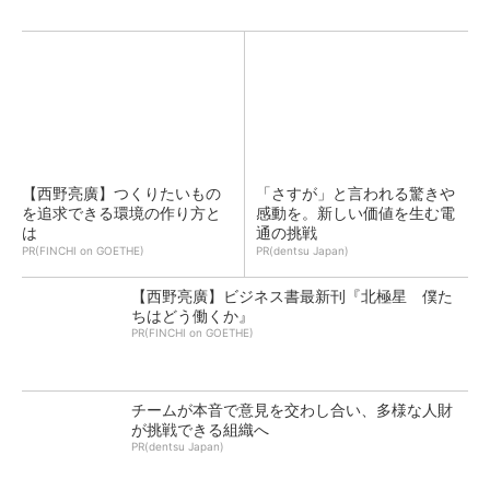
【西野亮廣】つくりたいもの
「さすが」と言われる驚きや
を追求できる環境の作り方と
感動を。新しい価値を生む電
は
通の挑戦
PR(FINCHI on GOETHE)
PR(dentsu Japan)
【西野亮廣】ビジネス書最新刊『北極星 僕た
ちはどう働くか』
PR(FINCHI on GOETHE)
チームが本音で意見を交わし合い、多様な人財
が挑戦できる組織へ
PR(dentsu Japan)