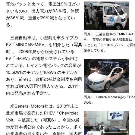
電池パックと比べて、電圧は9％ほど小
さいものの、出力電力が33％増、体積
が36％減、重量が29％減となってい
る。
写真5 三菱自動車の「MINICAB-
三菱自動車は、小型商用車タイプの
V」 荷室の容積や最大積載量は
EV「MINICAB-MiEV」を紹介した（
写真
スとした「ミニキャブバン」と同
確保している。
5
）。 2008年夏から販売されている
EV「i-MiEV」の電動システムが転用さ
れている。Liイオン電池パックの容量が
10.5kWhのモデルと16kWh のモデルが
あり、前者は、政府の補助金制度を利用
すれば約170万円で購入できる。2011年
内に発売される予定だ。
写真6 GeneralMotors社の「Chev
tVolt」
米General Motors社は、2010年末に
北米市場で発売したPHEV「Chevrolet
Volt」を披露した（
写真6
）。今回の展
示が日本初公開であったことから、多く
の来場者の目を引いた。今後は、国内市