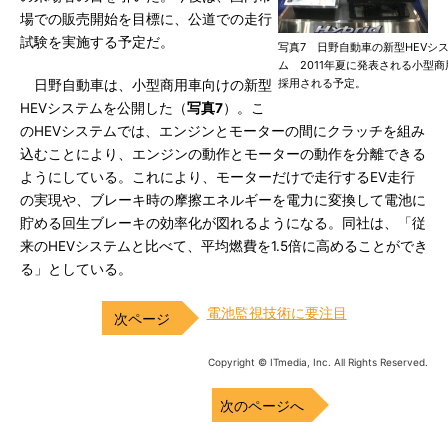
場での販売開始を目標に、公道での走行
試験を実施する予定だ。
写真7 日野自動車の新型HEVシ
ム 2011年夏に発表される小型商
採用される予定。
日野自動車は、小型商用車向けの新型
HEVシステムを公開した（
写真7
）。こ
のHEVシステムでは、エンジンとモーターの間にクラッチを組み
込むことにより、エンジンの動作とモーターの動作を分離できる
ようにしている。これにより、モーターだけで走行するEV走行
の実現や、ブレーキ時の摩擦エネルギーを電力に変換して電池に
貯める回生ブレーキの効率化が図れるようになる。同社は、「従
来のHEVシステムと比べて、平均燃費を1.5倍に高めることができ
る」としている。
電池監視技術に要注目
Copyright © ITmedia, Inc. All Rights Reserved.
次のページへ