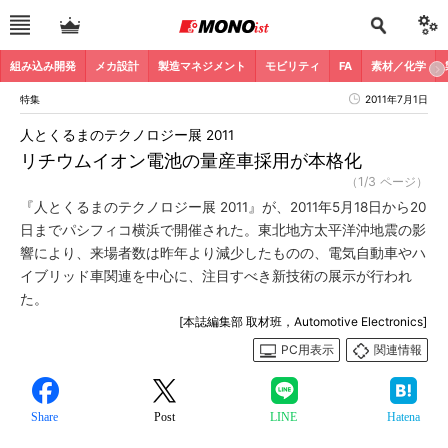
組み込み開発
メカ設計
製造マネジメント
モビリティ
FA
素材／化学
特集
2011年7月1日
人とくるまのテクノロジー展 2011
リチウムイオン電池の量産車採用が本格化
（1/3 ページ）
『人とくるまのテクノロジー展 2011』が、2011年5月18日から20
日までパシフィコ横浜で開催された。東北地方太平洋沖地震の影
響により、来場者数は昨年より減少したものの、電気自動車やハ
イブリッド車関連を中心に、注目すべき新技術の展示が行われ
た。
[本誌編集部 取材班，Automotive Electronics]
PC用表示
関連情報
Share
Post
LINE
Hatena