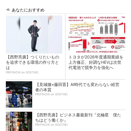
あなたにおすすめ
【西野亮廣】つくりたいもの
トヨタが2026年度通期業績を
を追求できる環境の作り方と
上方修正、好調なHEVは次世
は
代電池で競争力を強化へ
PR(FINCHI on GOETHE)
【見城徹×藤田晋】AI時代でも変わらない経営
者の本質
PR(FINCHI on GOETHE)
【西野亮廣】ビジネス書最新刊『北極星 僕た
ちはどう働くか』
PR(FINCHI on GOETHE)