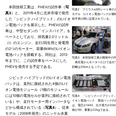
本田技研工業は、PHEVの試作車（
写
写真2 プリウスα3列シート車の
真3
）と、 2011年4月に北米市場で発売
モデル Liイオン電池パックが運
した「シビック ハイブリッド」のLiイオ
助手席の間に設置されている。
ン電池パックを展示した。PHEVの試作
車は、中型セダンの「インスパイア」を
ベースとしており、排気量2.0リットル
（l）のエンジン、走行/回生用と発電用
の2つのモーター、容量6kWhのLiイオン
電池パックを搭載する。同社は、2013
写真3 本田技研工業が開発中のPH
年までに、この試作車をベースにした
満充電からモーターだけで走行
PHEVを発売する予定である。
距離は25kmとなっている。
シビック ハイブリッドのLiイオン電池
パックは、直列に接続された4個のLiイ
オン電池モジュール（1個のモジュール
には10個の電池セルが直列に接続されて
写真4 「シビックハイブリッド」
イオン電池パック 電池パックの
いる）や、走行モーター用インバータな
は、電圧が144V、出力電力が20
どから構成されている（
写真4
）。従来
積が16l、重量が22kgである。
モデル（2006年発売）のニッケル水素