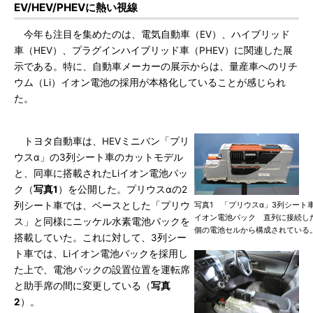
EV/HEV/PHEVに熱い視線
今年も注目を集めたのは、電気自動車（EV）、ハイブリッド
車（HEV）、プラグインハイブリッド車（PHEV）に関連した展
示である。特に、自動車メーカーの展示からは、量産車へのリチ
ウム（Li）イオン電池の採用が本格化していることが感じられ
た。
トヨタ自動車は、HEVミニバン「プリ
ウスα」の3列シート車のカットモデル
と、同車に搭載されたLiイオン電池パッ
ク（
写真1
）を公開した。プリウスαの2
列シート車では、ベースとした「プリウ
写真1 「プリウスα」3列シート車
イオン電池パック 直列に接続した
ス」と同様にニッケル水素電池パックを
個の電池セルから構成されている
搭載していた。これに対して、3列シー
ト車では、Liイオン電池パックを採用し
た上で、電池パックの設置位置を運転席
と助手席の間に変更している（
写真
2
）。