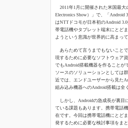
2011年1月に開催された米国最大の家電ショー
Electronics Show）」で、「A
はNTTドコモが日本初のAndroid 3
帯電話機やタブレット端末にとどまら
ようという意識が世界的に高まっ
あらためて言うまでもないことですが
現するために必要なソフトウェア
でもAndroid搭載機器を作るこ
ソースのソリューションとしては
近では、エンドユーザーから見たAn
組み込み機器へのAndroid搭載は
しかし、Androidの急成長が裏
ている課題もあります。携帯電話
在です。今回は携帯電話機にとどまら
発するために必要な検討事項をま