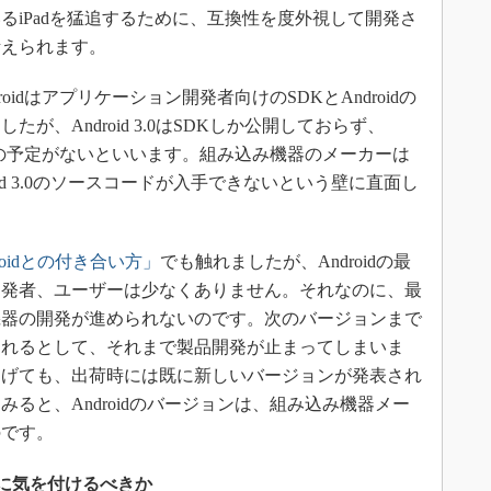
るiPadを猛追するために、互換性を度外視して開発さ
考えられます。
idはアプリケーション開発者向けのSDKとAndroidの
が、Android 3.0はSDKしか公開しておらず、
公開の予定がないといいます。組み込み機器のメーカーは
id 3.0のソースコードが入手できないという壁に直面し
roidとの付き合い方」
でも触れましたが、Androidの最
開発者、ユーザーは少なくありません。それなのに、最
機器の開発が進められないのです。次のバージョンまで
されるとして、それまで製品開発が止まってしまいま
あげても、出荷時には既に新しいバージョンが発表され
ると、Androidのバージョンは、組み込み機器メー
のです。
何に気を付けるべきか