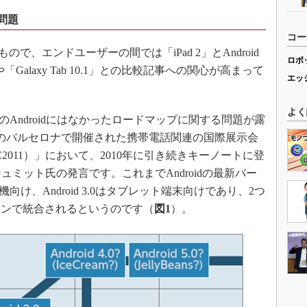
る問題
コー
なもので、エンドユーザーの間では「iPad 2」とAndroid
ロボ
dや「Galaxy Tab 10.1」との比較記事への関心が高まって
エッ
よく
までのAndroidにはなかったロードマップに関する問題が露
インのバルセロナで開催された携帯電話関連の国際展示会
2011（MWC2011）」において、2010年に引き続きキーノートに登
ュミット氏の発言です。これまでAndroidの最新バー
話機向け、Android 3.0はタブレット端末向けであり、2つ
ョンで統合されるというのです（
図1
）。