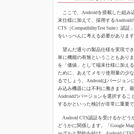
ここで、Androidを搭載した組
末仕様に加えて、採用するAndroid
CTS（CompatibilityTest
をいっぺんに考える必要がありま
望んだ通りの製品仕様を実現できるか
単に機能の有無ということもありますが、
を「価値」として端末仕様に加え
ために、あえてメモリ使用量の少ない
るでしょう。Androidはバージ
み込み機器には不利に働きます。
Androidのバージョンを選択する
するかといった検討が非常に重要
Android CTS認証を受ける
どうかに関係します。「Google Map
ーグルと契約を結び、Android C