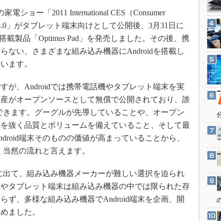
3Dプリンタ
産業オープンネット展
「2011 International CES（Consumer
デジタルツインとCAE
ndroid 3.0」がタブレット端末向けとして公開後、3月31日に
S＆OP
.0搭載製品「Optimus Pad」を発売しました。その後、携
インダストリー4.0
ない、さまざまな組み込み機器にAndroidを搭載し
ています。
イノベーション
製造業ビッグデータ
、Androidでは携帯電話機やタブレット端末を実
メイドインジャパン
資産がオープンソースとして無償で公開されており、誰
植物工場
とができます。グーグルが先導していることや、オープン
群を抜く品質とボリュームを備えていること、そして最
知財マネジメント
droid端末そのものの価値が高まっていることから、
海外生産
全く当然の流れと言えます。
グローバル設計・開発
制御セキュリティ
目に出て、組み込み機器メーカーが難しい選択を迫られ
機やタブレット端末は組み込み機器の中では限られた存
新型コロナへの対応
ず、多様な組み込み機器でAndroid端末を企画、開
とめました。