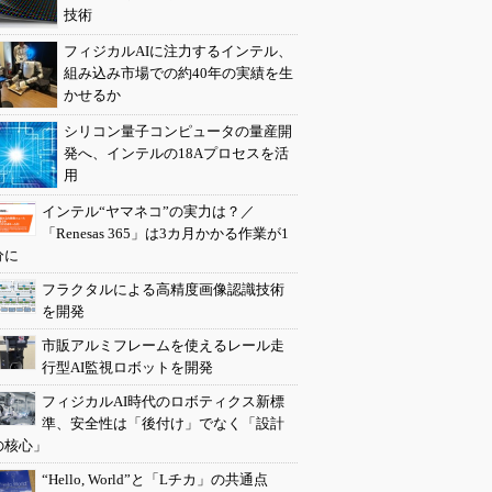
技術
フィジカルAIに注力するインテル、
組み込み市場での約40年の実績を生
かせるか
シリコン量子コンピュータの量産開
発へ、インテルの18Aプロセスを活
用
インテル“ヤマネコ”の実力は？／
「Renesas 365」は3カ月かかる作業が1
分に
フラクタルによる高精度画像認識技術
を開発
市販アルミフレームを使えるレール走
行型AI監視ロボットを開発
フィジカルAI時代のロボティクス新標
準、安全性は「後付け」でなく「設計
の核心」
“Hello, World”と「Lチカ」の共通点