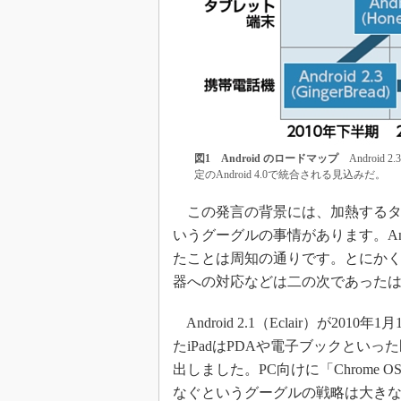
図1 Android のロードマップ
Android
定のAndroid 4.0で統合される見込みだ。
この発言の背景には、加熱するタ
いうグーグルの事情があります。An
たことは周知の通りです。とにか
器への対応などは二の次であったは
Android 2.1（Eclair）が2
たiPadはPDAや電子ブックとい
出しました。PC向けに「Chrome 
なぐというグーグルの戦略は大きな変更