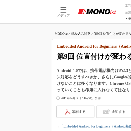
工
産
メディア
脱
つながる技術
AI×技術
MONOist
>
組み込み開発
>
第9回 位置付けが変わるAndro
つながる工場
AI×設備
つながるサービ
Physical
Embedded Android for Beginners（A
第9回 位置付けが変わるAn
Android 4.0では、携帯電話機向け
ン対応をどうすべきか、さらにGoogl
けないことは多くなります。Chrome 
っていくことも考慮に入れなくてはなり
2011年04月14日 14時50分 公開
印刷する
通知する
→
「Embedded Android for Beginners（An