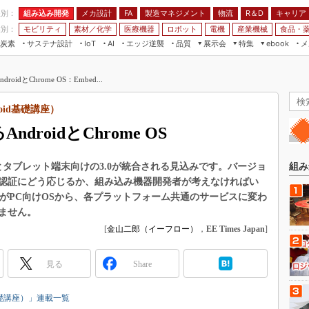
程別：
組み込み開発
メカ設計
製造マネジメント
物流
R＆D
キャリア
FA
業別：
モビリティ
素材／化学
医療機器
ロボット
電機
産業機械
食品・
炭素
サステナ設計
エッジ逆襲
品質
展示会
特集
メ
IoT
AI
ebook
伝承
組み込み開発
CEATEC
読者調査まとめ
編集後記
idとChrome OS：Embed...
JIMTOF
保全
メカ設計
つながるクルマ
組込み/エッジ コンピューティング
ス
 AI
製造マネジメント
5G
ndroid基礎講座）
展＆IoT/5Gソリューション展
VR／AR
FA
droidとChrome OS
IIFES
モビリティ
フィールドサービス
国際ロボット展
素材／化学
FPGA
の2.3とタブレット端末向けの3.0が統合される見込みです。バージョ
組み
ジャパンモビリティショー
eの認証にどう応じるか、組み込み機器開発者が考えなければい
組み込み画像技術
TECHNO-FRONTIER
OSがPC向けOSから、各プラットフォーム共通のサービスに変わ
組み込みモデリング
ません。
人テク展
[
金山二郎（イーフロー）
，
EE Times Japan
]
Windows Embedded
スマート工場EXPO
車載ソフト開発
EdgeTech+
見る
Share
ISO26262
日本ものづくりワールド
無償設計ツール
droid基礎講座）」連載一覧
AUTOMOTIVE WORLD