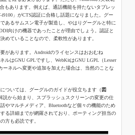
場合もあります。例えば、通話機能を持たないタブレッ
i9100」がCTS認証に合格し話題になりました。グー
ーであるサムスン電子が製造し、やはりグーグルと特に
DDI向けの機器であったことが理由でしょう。認証と
が決めていることなので、柔軟性があります。
あります。Androidのライセンスはおおむね
ーネルはGNU GPLですし、WebKitはGNU LGPL（Lesser
）です。Linuxカーネルへ変更や追加を加えた場合は、当然のことな
については、グーグルのガイドが役立ちます（
図
解説から始まり、スプラッシュスクリーンの変更の仕
やマルチメディア、Bluetoothなど個々の機能のため
関する詳細までが網羅されており、ポーティング担当の
層の方も必読です。