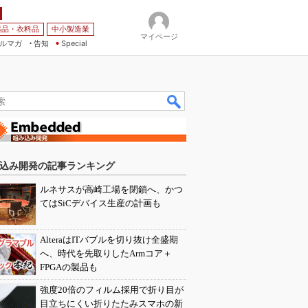
薬品・衣料品
中小製造業
マイページ
ルマガ
告知
Special
込み開発の記事ランキング
ルネサスが高崎工場を閉鎖へ、かつ
てはSiCデバイス生産の計画も
AlteraはITバブルを切り抜け全盛期
へ、時代を先取りしたArmコア＋
FPGAの製品も
強度20倍のフィルム採用で折り目が
目立ちにくい折りたたみスマホの新