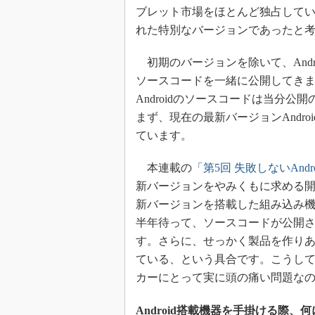
ブレット市場をほとんど独占してい
れた特別なバージョンであったと
初期のバージョンを除いて、Andro
ソースコードを一緒に公開してきました
Androidのソースコードは当分
まず、現在の最新バージョンAndro
ています。
本連載の
「第5回 失敗しないAnd
新バージョンをやみくもに求める
新バージョンを搭載した組み込み
半年待って、ソースコードが公開
す。さらに、せっかく製品を作り
ている、という具合です。こうしてみ
カーにとって実に頭の痛い問題な
Android搭載機器を手掛ける際、