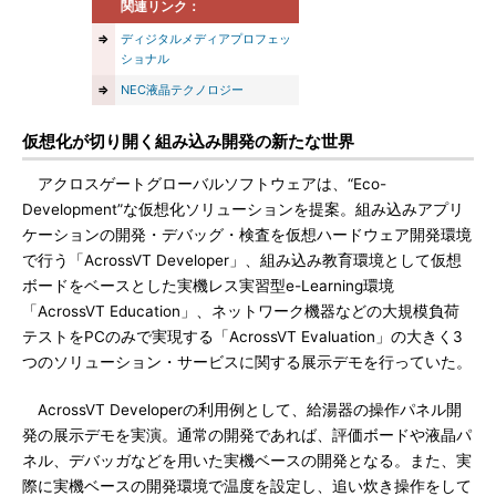
関連リンク：
⇒
ディジタルメディアプロフェッ
ショナル
⇒
NEC液晶テクノロジー
仮想化が切り開く組み込み開発の新たな世界
アクロスゲートグローバルソフトウェアは、“Eco-
Development”な仮想化ソリューションを提案。組み込みアプリ
ケーションの開発・デバッグ・検査を仮想ハードウェア開発環境
で行う「AcrossVT Developer」、組み込み教育環境として仮想
ボードをベースとした実機レス実習型e-Learning環境
「AcrossVT Education」、ネットワーク機器などの大規模負荷
テストをPCのみで実現する「AcrossVT Evaluation」の大きく3
つのソリューション・サービスに関する展示デモを行っていた。
AcrossVT Developerの利用例として、給湯器の操作パネル開
発の展示デモを実演。通常の開発であれば、評価ボードや液晶パ
ネル、デバッガなどを用いた実機ベースの開発となる。また、実
際に実機ベースの開発環境で温度を設定し、追い炊き操作をして