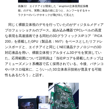
画像22 エイチアイが開発した「eruption立体視用拡張機
能」のデモ。実際に液晶の前に立つと、カンフーをするキャ
ラクターのパンチやキックが飛び出して見えた
同じく裸眼立体視のデモを行っていたのがディジタルメディア
プロフェッショナルのブース。組み込み機器でPCレベルの高度
な表現を高速描画できる同社の3DグラフィックスIPコア「PICA
200」を搭載したGPU（製品名：NV7）をベースとしたリファレ
ンスボードと、エイチアイと同じくNEC液晶テクノロジーの3D
対応液晶を用い、裸眼立体視リアルタイム3Dデモを実演してい
た。応用範囲について説明員は「当社IPコアを搭載したチップは
アミューズメント系機器で広く採用されている。今後、パチンコ
やパチスロ端末に、こういった3D立体表示技術が普及する可能
性もあるだろう」と話す。