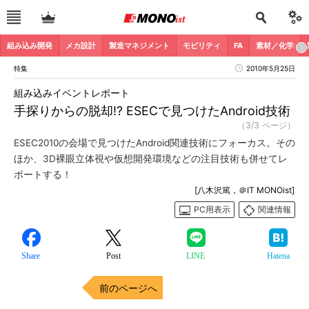
組み込み開発
メカ設計
製造マネジメント
モビリティ
FA
素材／化学
特集
2010年5月25日
組み込みイベントレポート
手探りからの脱却!? ESECで見つけたAndroid技術
（3/3 ページ）
ESEC2010の会場で見つけたAndroid関連技術にフォーカス。その
ほか、3D裸眼立体視や仮想開発環境などの注目技術も併せてレ
ポートする！
[八木沢篤，＠IT MONOist]
PC用表示
関連情報
Share
Post
LINE
Hatena
前のページへ