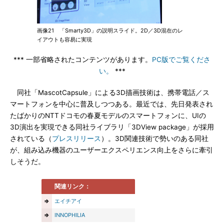
画像21 「Smarty3D」の説明スライド。2D／3D混在のレ
イアウトも容易に実現
*** 一部省略されたコンテンツがあります。
PC版でご覧くださ
い。
***
同社「MascotCapsule」による3D描画技術は、携帯電話／ス
マートフォンを中心に普及しつつある。最近では、先日発表され
たばかりのNTTドコモの春夏モデルのスマートフォンに、UIの
3D演出を実現できる同社ライブラリ「3DView package」が採用
されている（
プレスリリース
）。3D関連技術で勢いのある同社
が、組み込み機器のユーザーエクスペリエンス向上をさらに牽引
しそうだ。
関連リンク：
⇒
エイチアイ
⇒
INNOPHILIA