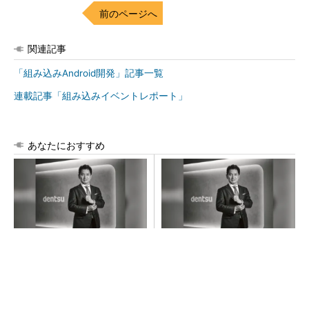
前のページへ
関連記事
「組み込みAndroid開発」記事一覧
連載記事「組み込みイベントレポート」
あなたにおすすめ
現状を疑い問いかける姿勢
現場の「生の声」に耳を傾
で、事業を共に成長させるパ
け、真の解決策を生み出して
ートナーへ
いく
PR(dentsu Japan)
PR(dentsu Japan)