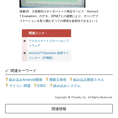
画像28 大規模向けオーダーメイド検証サービス「AcrossV
T Evaluation」のデモ。OPNETとの連携により、サーバアプ
リケーションを取り囲むすべての環境を仮想化できるという
関連リンク：
⇒
アクロスゲートグローバルソフ
トウェア
⇒
AcrossVT Education 仮想マイ
コンカー（評価版）
関連キーワード
組み込みAndroid開発
|
裸眼立体視
|
組み込み開発スキル
|
マイコン 関連
|
ESEC
|
組み込みシステム
Copyright © ITmedia, Inc. All Rights Reserved.
関連情報