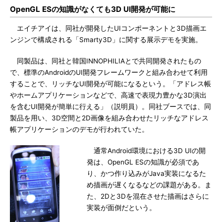
OpenGL ESの知識がなくても3D UI開発が可能に
エイチアイは、同社が開発したUIコンポーネントと3D描画エ
ンジンで構成される「Smarty3D」に関する展示デモを実施。
同製品は、同社と韓国INNOPHILIAとで共同開発されたもの
で、標準のAndroidのUI開発フレームワークと組み合わせて利用
することで、リッチなUI開発が可能になるという。「アドレス帳
やホームアプリケーションなどで、高速で表現力豊かな3D演出
を含むUI開発が簡単に行える」（説明員）。同社ブースでは、同
製品を用い、3D空間と2D画像を組み合わせたリッチなアドレス
帳アプリケーションのデモが行われていた。
通常Android環境における3D UIの開
発は、OpenGL ESの知識が必須であ
り、かつ作り込みがJava実装になるた
め描画が遅くなるなどの課題がある。ま
た、2Dと3Dを混在させた描画はさらに
実装が面倒だという。