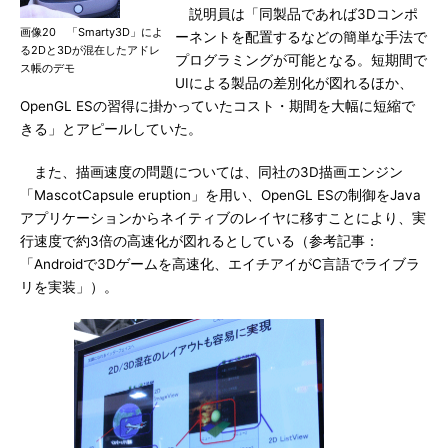
説明員は「同製品であれば3Dコンポ
画像20 「Smarty3D」によ
ーネントを配置するなどの簡単な手法で
る2Dと3Dが混在したアドレ
プログラミングが可能となる。短期間で
ス帳のデモ
UIによる製品の差別化が図れるほか、
OpenGL ESの習得に掛かっていたコスト・期間を大幅に短縮で
きる」とアピールしていた。
また、描画速度の問題については、同社の3D描画エンジン
「MascotCapsule eruption」を用い、OpenGL ESの制御をJava
アプリケーションからネイティブのレイヤに移すことにより、実
行速度で約3倍の高速化が図れるとしている（参考記事：
「Androidで3Dゲームを高速化、エイチアイがC言語でライブラ
リを実装」）。