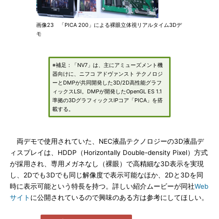
画像23 「PICA 200」による裸眼立体視リアルタイム3Dデ
モ
※補足：「NV7」は、主にアミューズメント機
器向けに、ニフコ アドヴァンスト テクノロジ
ーとDMPが共同開発した3D/2D高性能グラフ
ィックスLSI。DMPが開発したOpenGL ES 1.1
準拠の3DグラフィックスIPコア「PICA」を搭
載する。
両デモで使用されていた、NEC液晶テクノロジーの3D液晶デ
ィスプレイは、HDDP（Horizontally Double-density Pixel）方式
が採用され、専用メガネなし（裸眼）で高精細な3D表示を実現
し、2Dでも3Dでも同じ解像度で表示可能なほか、2Dと3Dを同
時に表示可能という特長を持つ。詳しい紹介ムービーが同社
Web
サイト
に公開されているので興味のある方は参考にしてほしい。