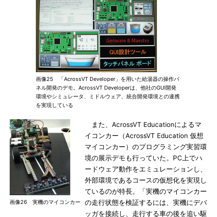
画像25 「AcrossVT Developer」を用いた給湯器の操作パ
ネル開発のデモ。AcrossVT Developerは、他社のGUI開発
環境やシミュレータ、ミドルウェア、統合開発環境との連携
を実現している
また、AcrossVT Educationによるマ
イコンカー（AcrossVT Education 仮想
マイコンカー）のプログラミング実習環
境の展示デモも行っていた。PC上でハ
ードウェア動作をエミュレーションし、
外部環境であるコースの仮想化を実現し
ているのが特長。「実機のマイコンカー
画像26 実機のマイコンカー
の走行状態を検証するには、実機にデバ
ッガを接続し、走行する車の後を追い駆