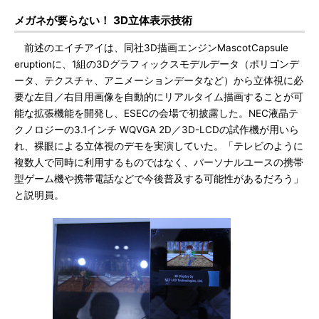
メガネが要らない！ 3D立体表示技術
前述のエイチアイは、同社3D描画エンジンMascotCapsule
eruptionに、1組の3Dグラフィックスモデルデータ（ポリゴンデ
ータ、テクスチャ、アニメーションデータなど）から立体視に必
要な左目／右目用画像を自動的にリアルタイム描画することが可
能な拡張機能を開発し、ESECの会場で初披露した。NEC液晶テ
クノロジーの3.1インチ WQVGA 2D／3D-LCDの試作機が用いら
れ、裸眼による立体視のデモを実演していた。「テレビのように
複数人で同時に利用するものではなく、パーソナルユースの携帯
型ゲーム機や携帯電話などで今後普及する可能性があるだろう」
と説明員。