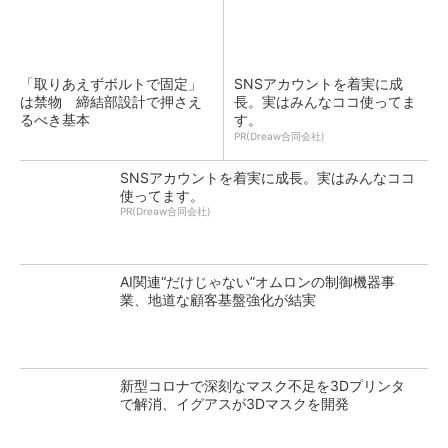
「取りあえずボルトで固定」
SNSアカウントを着実に成
は禁物 締結部設計で押さえ
長。実はみんなココ使ってま
るべき基本
す。
PR(Dreaw合同会社)
SNSアカウントを着実に成長。実はみんなココ
使ってます。
PR(Dreaw合同会社)
AI関連“だけじゃない”オムロンの制御機器事
業、地道な顧客基盤強化が結実
新型コロナで深刻なマスク不足を3Dプリンタ
で解消、イグアスが3Dマスクを開発