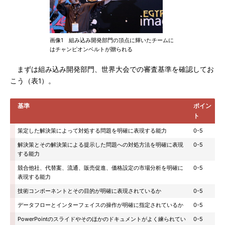
画像1 組み込み開発部門の頂点に輝いたチームに
はチャンピオンベルトが贈られる
まずは組み込み開発部門、世界大会での審査基準を確認してお
こう（表1）。
基準
ポイン
ト
策定した解決策によって対処する問題を明確に表現する能力
0-5
解決策とその解決策による提示した問題への対処方法を明確に表現
0-5
する能力
競合他社、代替案、流通、販売促進、価格設定の市場分析を明確に
0-5
表現する能力
技術コンポーネントとその目的が明確に表現されているか
0-5
データフローとインターフェイスの操作が明確に指定されているか
0-5
PowerPointのスライドやそのほかのドキュメントがよく練られてい
0-5