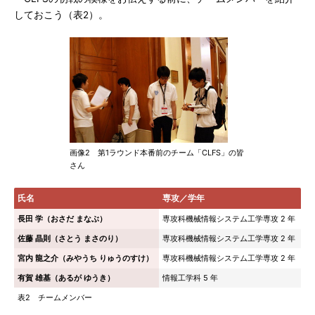
しておこう（表2）。
画像2 第1ラウンド本番前のチーム「CLFS」の皆
さん
氏名
専攻／学年
長田 学（おさだ まなぶ）
専攻科機械情報システム工学専攻 2 年
佐藤 晶則（さとう まさのり）
専攻科機械情報システム工学専攻 2 年
宮内 龍之介（みやうち りゅうのすけ）
専攻科機械情報システム工学専攻 2 年
有賀 雄基（あるが ゆうき）
情報工学科 5 年
表2 チームメンバー