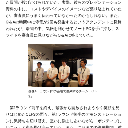
た質問が投げかけられていた。実際、彼らのプレゼンテーション
資料の中に、コストやデバイスのイメージなど盛り込まれていた
が、審査員にうまく伝わっていなかったのかもしれない。また、
Q＆Aの時間中に停電が2回も発生するというアクシデントに見舞
われたが、暗闇の中、気転を利かせてノートPCを手に持ち、ス
ライドを審査員に見せながらQ＆Aに答えていた。
画像4 ラウンド1の会場で整列するチーム「CLF
S」
第1ラウンド前半を終え、緊張から開放されようやく笑顔を見
せはじめたCLFSの面々。第1ラウンド後半のデモンストレーショ
ンに気持ちを切り替え、互いに励ましあいながら「ポジティブに
いこう」と声を掛け合っていた。また、これまでの準備期間、彼