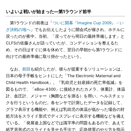
いよいよ戦いが始まった―第1ラウンド前半
第1ラウンドの前夜は「
ついに開幕『Imagine Cup 2009』－い
ざ決戦の地へ
」でもお伝えしたように開会式が催され、ホテルに
戻ったのが夜中。当初、「戻ってから明日の最終準備します」と
CLFSの佐藤さんが語っていたが、コンディションを整えるた
め、その日はすぐに体を休めて、翌日の早朝から第1ラウンドに
向けての最終準備に取り掛かったという。
なお、
前回
も紹介したが、彼らが提案するソリューションは、
日本の母子手帳をヒントにした「The Electronic Maternal and
Child Health Handbook」。『乳幼児と妊産婦の死亡率低減』を
図るもので、「eBox-4300」に接続されたカメラ、体重計、体温
計、血圧計、メジャー（胸囲などを測る）を用い、ヘルスチェッ
クを行うというものだ。各センサで計測したデータを記録して、
グラフ表示する機能や、例えば乳幼児の体温が低かった場合の対
処方法をスライド形式でディスプレイに表示する機能などを備え
ている。「発展途上国などでは識字率の問題もあるので、あえて
紙芝居形式のスライドを見せる手法で、応急措置のやり方を指示