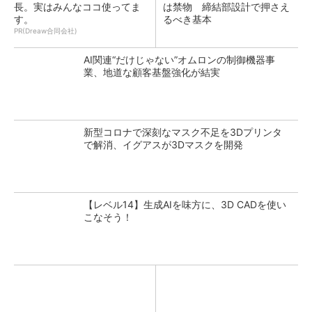
長。実はみんなココ使ってま
は禁物 締結部設計で押さえ
す。
るべき基本
PR(Dreaw合同会社)
AI関連“だけじゃない”オムロンの制御機器事
業、地道な顧客基盤強化が結実
新型コロナで深刻なマスク不足を3Dプリンタ
で解消、イグアスが3Dマスクを開発
【レベル14】生成AIを味方に、3D CADを使い
こなそう！