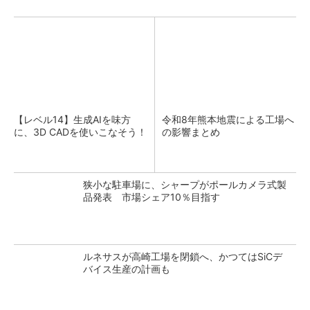
【レベル14】生成AIを味方
令和8年熊本地震による工場へ
に、3D CADを使いこなそう！
の影響まとめ
狭小な駐車場に、シャープがポールカメラ式製
品発表 市場シェア10％目指す
ルネサスが高崎工場を閉鎖へ、かつてはSiCデ
バイス生産の計画も