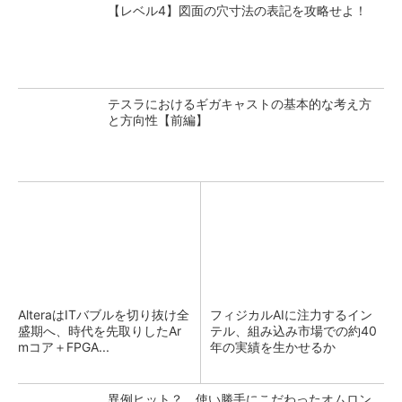
【レベル4】図面の穴寸法の表記を攻略せよ！
テスラにおけるギガキャストの基本的な考え方
と方向性【前編】
AlteraはITバブルを切り抜け全
フィジカルAIに注力するイン
盛期へ、時代を先取りしたAr
テル、組み込み市場での約40
mコア＋FPGA...
年の実績を生かせるか
異例ヒット？ 使い勝手にこだわったオムロン