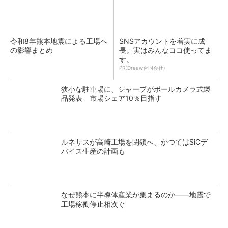
令和8年熊本地震による工場へ
SNSアカウントを着実に成
の影響まとめ
長。実はみんなココ使ってま
す。
PR(Dreaw合同会社)
狭小な駐車場に、シャープがポールカメラ式製
品発表 市場シェア10％目指す
ルネサスが高崎工場を閉鎖へ、かつてはSiCデ
バイス生産の計画も
なぜ熊本に半導体産業が集まるのか――地震で
工場稼働停止相次ぐ