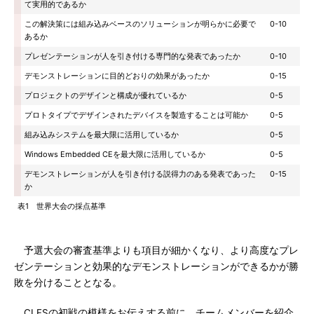
て実用的であるか
この解決策には組み込みベースのソリューションが明らかに必要で
0-10
あるか
プレゼンテーションが人を引き付ける専門的な発表であったか
0-10
デモンストレーションに目的どおりの効果があったか
0-15
プロジェクトのデザインと構成が優れているか
0-5
プロトタイプでデザインされたデバイスを製造することは可能か
0-5
組み込みシステムを最大限に活用しているか
0-5
Windows Embedded CEを最大限に活用しているか
0-5
デモンストレーションが人を引き付ける説得力のある発表であった
0-15
か
表1 世界大会の採点基準
予選大会の審査基準よりも項目が細かくなり、より高度なプレ
ゼンテーションと効果的なデモンストレーションができるかが勝
敗を分けることとなる。
CLFSの初戦の模様をお伝えする前に、チームメンバーを紹介