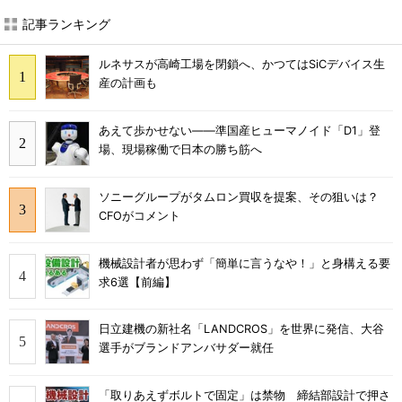
記事ランキング
ルネサスが高崎工場を閉鎖へ、かつてはSiCデバイス生
産の計画も
あえて歩かせない――準国産ヒューマノイド「D1」登
場、現場稼働で日本の勝ち筋へ
ソニーグループがタムロン買収を提案、その狙いは？
CFOがコメント
機械設計者が思わず「簡単に言うなや！」と身構える要
求6選【前編】
日立建機の新社名「LANDCROS」を世界に発信、大谷
選手がブランドアンバサダー就任
「取りあえずボルトで固定」は禁物 締結部設計で押さ