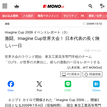
組み込み開発
メカ設計
製造マネジメント
モビリティ
FA
素材／化学
連載
2009年7月7日
Imagine Cup 2009 イベントレポート（3）
激闘、Imagine Cup世界大会！ 日本代表の長く険
しい一日
（1/2 ページ）
世界大会のラウンド開始、東京工業高等専門学校のチーム
「CLFS」が世界の大舞台に。彼らの激動の一日をレポートする
[八木沢篤，＠IT MONOist]
PC用表示
関連情報
Share
Post
LINE
Hatena
エジプト カイロで開催された「Imagine Cup 2009」。開催2
日目となる2009年7月4日（現地時間）、国立 東京工業高等専門