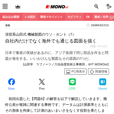
組み込み開発
メカ設計
製造マネジメント
モビリティ
FA
素材／化学
連載
2008年8月21日
演習系山田式 機械製図のウソ・ホント（7）
自社内だけでなく海外でも通じる図面を描く
（1/2 ページ）
日本で量産の実績があるのに、アジア各国で同じ部品を作ると問
題が発生する。いいかげんな製図もその原因の1つだ。
[山田学 ラブノーツ／六自由度技術士事務所，＠IT MONOist]
PC用表示
関連情報
Share
Post
LINE
Hatena
前回出題した【問題6】の解答を以下で解説していきます。幾
何公差が複雑に関連する事例です。データムは計測基準とともに
その形体を拘束して計測のあいまいさをなくす役割を果たしま