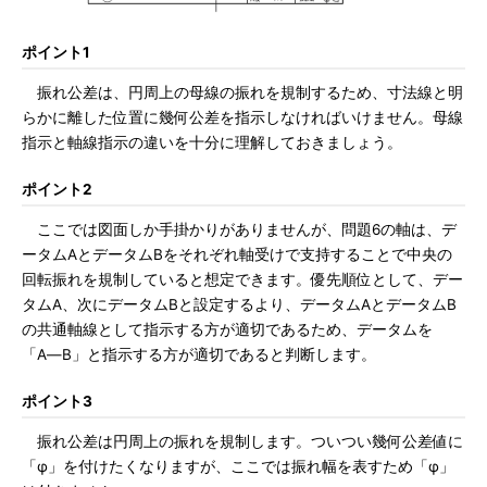
ポイント1
振れ公差は、円周上の母線の振れを規制するため、寸法線と明
らかに離した位置に幾何公差を指示しなければいけません。母線
指示と軸線指示の違いを十分に理解しておきましょう。
ポイント2
ここでは図面しか手掛かりがありませんが、問題6の軸は、デ
ータムAとデータムBをそれぞれ軸受けで支持することで中央の
回転振れを規制していると想定できます。優先順位として、デー
タムA、次にデータムBと設定するより、データムAとデータムB
の共通軸線として指示する方が適切であるため、データムを
「A―B」と指示する方が適切であると判断します。
ポイント3
振れ公差は円周上の振れを規制します。ついつい幾何公差値に
「φ」を付けたくなりますが、ここでは振れ幅を表すため「φ」