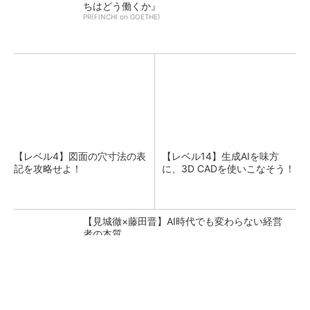
ちはどう働くか』
PR(FINCHI on GOETHE)
【レベル4】図面の穴寸法の表
【レベル14】生成AIを味方
記を攻略せよ！
に、3D CADを使いこなそう！
【見城徹×藤田晋】AI時代でも変わらない経営
者の本質
PR(FINCHI on GOETHE)
「取りあえずボルトで固定」は禁物 締結部設
計で押さえるべき基本