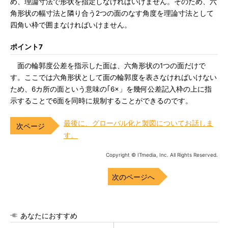
め、理論寸法で形状を指定しなければいけません。そのため、六
角形状の幅寸法と隣り合う2つの面のなす角度を理論寸法として
四角い枠で囲まなければいけません。
ポイント7
面の輪郭度公差を指示した面は、六角形状の1つの面だけで
す。ここでは六角形状として面の輪郭度を表さなければいけない
ため、6カ所の面という意味の｢6×」を幾何公差記入枠の上に指
示することで6面を同時に規制することができるのです。
最後に、グローバル化と製図についてお話しま
す。
Copyright © ITmedia, Inc. All Rights Reserved.
次のページへ
あなたにおすすめ