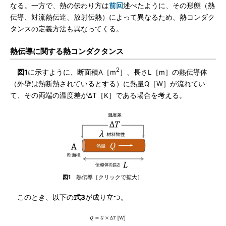
なる。一方で、熱の伝わり方は
前回
述べたように、その形態（熱
伝導、対流熱伝達、放射伝熱）によって異なるため、熱コンダク
タンスの定義方法も異なってくる。
熱伝導に関する熱コンダクタンス
2
図1
に示すように、断面積A［m
］、長さL［m］の熱伝導体
（外壁は熱断熱されているとする）に熱量Q［W］が流れてい
て、その両端の温度差がΔT［K］である場合を考える。
図1
熱伝導［クリックで拡大］
このとき、以下の
式3
が成り立つ。