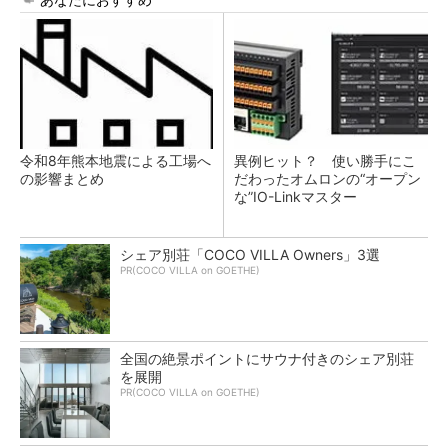
令和8年熊本地震による工場へ
異例ヒット？ 使い勝手にこ
の影響まとめ
だわったオムロンの“オープン
な”IO-Linkマスター
シェア別荘「COCO VILLA Owners」3選
PR(COCO VILLA on GOETHE)
全国の絶景ポイントにサウナ付きのシェア別荘
を展開
PR(COCO VILLA on GOETHE)