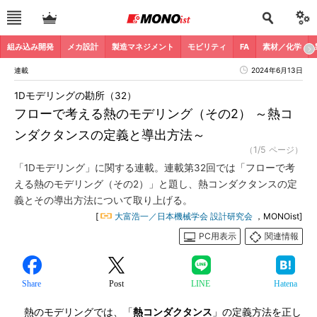
組み込み開発
メカ設計
製造マネジメント
モビリティ
FA
素材／化学
連載
2024年6月13日
1Dモデリングの勘所（32）
フローで考える熱のモデリング（その2） ～熱コ
ンダクタンスの定義と導出方法～
（1/5 ページ）
「1Dモデリング」に関する連載。連載第32回では「フローで考
える熱のモデリング（その2）」と題し、熱コンダクタンスの定
義とその導出方法について取り上げる。
[
大富浩一／日本機械学会 設計研究会
，MONOist]
PC用表示
関連情報
Share
Post
LINE
Hatena
熱のモデリングでは、「
熱コンダクタンス
」の定義方法を正し