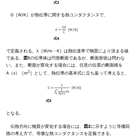
式3
G［W/K］が熱伝導に関する熱コンダクタンスで、
式4
で定義される。λ［W/m・K］は熱伝達率で物質により決まる値
である。
図1
の伝導体は円形断面であるが、断面形状は問わな
い。また、断面が変化する場合には、任意の位置の断面積を
2
A（x）［m
］として、熱伝導の基本式に立ち返って考えると、
式5
となる。
伝熱方向に物質が変化する場合には、
図2
に示すように等価回
路の考え方で、等価な熱コンダクタンスを定義できる。