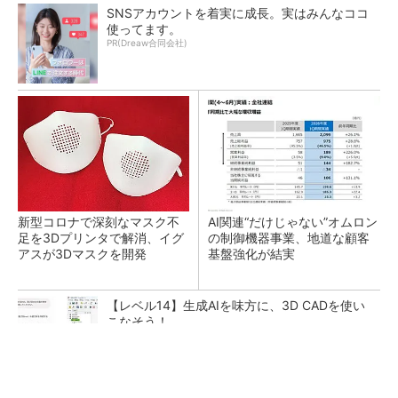
SNSアカウントを着実に成長。実はみんなココ
使ってます。
PR(Dreaw合同会社)
新型コロナで深刻なマスク不
AI関連“だけじゃない”オムロン
足を3Dプリンタで解消、イグ
の制御機器事業、地道な顧客
アスが3Dマスクを開発
基盤強化が結実
【レベル14】生成AIを味方に、3D CADを使い
こなそう！
SNSアカウントを着実に成長。実はみんなココ