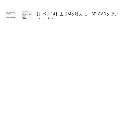
【レベル14】生成AIを味方に、3D CADを使い
こなそう！
SNSアカウントを着実に成長。実はみんなココ
使ってます。
PR(Dreaw合同会社)
「取りあえずボルトで固定」は禁物 締結部設
計で押さえるべき基本