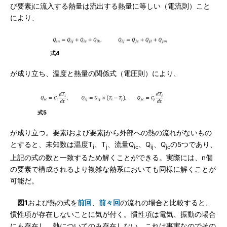
び要素jに流入する熱量は流出する熱量に等しい（電流則）こと
により、
式4
が成り立ち、温度と熱量の関係式（電圧則）により、
式5
が成り立つ。要素iおよび要素jから外部への熱の流れがないもの
とすると、未知数は温度T
、T
、流量Q
、Q
、Q
の5つであり、
i
j
ic
ij
jc
上記の式の数と一致するため解くことができる。実際には、n個
の要素で構成されるより複雑な熱系においても同様に解くことが
可能だ。
図1
および熱の式を
前回
、
前々回
の流れの場合と比較すると、
慣性項が存在しないことに気が付く。慣性項は電気、振動の場合
にも存在し、熱についてのみ存在しない。これは事実なのでその