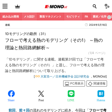
組み込み開発
メカ設計
製造マネジメント
モビリティ
FA
素材／化学
連載
2024年5月16日
1Dモデリングの勘所（31）
フローで考える熱のモデリング（その1） ～熱の
理論と熱回路網解析～
（1/4 ページ）
「1Dモデリング」に関する連載。連載第31回では「フローで考
える熱のモデリング（その1）」と題し、フローで考える熱の理
論と熱回路網解析について取り上げる。
[
大富浩一／日本機械学会 設計研究会
，MONOist]
PC用表示
関連情報
Share
Post
LINE
Hatena
前回
、
前々回
の流れのモデリングに続き、今回は「
フローで考