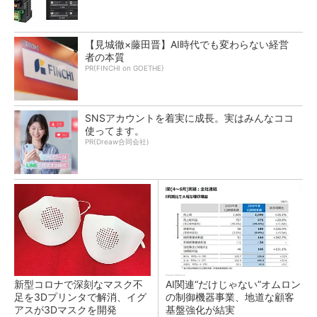
【見城徹×藤田晋】AI時代でも変わらない経営
者の本質
PR(FINCHI on GOETHE)
SNSアカウントを着実に成長。実はみんなココ
使ってます。
PR(Dreaw合同会社)
新型コロナで深刻なマスク不
AI関連“だけじゃない”オムロン
足を3Dプリンタで解消、イグ
の制御機器事業、地道な顧客
アスが3Dマスクを開発
基盤強化が結実