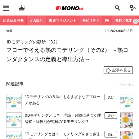
組み込み開発
メカ設計
製造マネジメント
モビリティ
FA
素材／化学
連載
2024年6月13日
1Dモデリングの勘所（32）
フローで考える熱のモデリング（その2） ～熱コ
ンダクタンスの定義と導出方法～
記事を見る
関連記事
6 Articles
1Dモデリングの方法にもさまざまなアプロー
読む
チがある
0Dモデリングとは？ 理論・経験に基づく理
読む
論式・経験則が究極の1Dモデリング!?
1Dモデリングとは？ モデリングをさまざま
読む