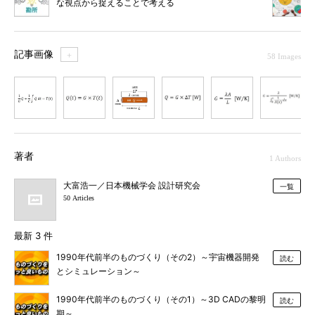
な視点から捉えることで考える
記事画像
＋
58 Images
1
2
3
4
5
6
7
著者
1 Authors
大富浩一／日本機械学会 設計研究会
一覧
50 Articles
最新 3 件
1990年代前半のものづくり（その2）～宇宙機器開発
読む
とシミュレーション～
1990年代前半のものづくり（その1）～3D CADの黎明
読む
期～