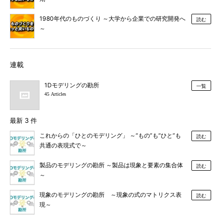
1980年代のものづくり ～大学から企業での研究開発へ
読む
～
連載
1Dモデリングの勘所
一覧
45 Articles
最新 3 件
これからの「ひとのモデリング」 ～“もの”も“ひと”も
読む
共通の表現式で～
製品のモデリングの勘所 ～製品は現象と要素の集合体
読む
～
現象のモデリングの勘所 ～現象の式のマトリクス表
読む
現～