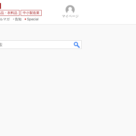
薬品・衣料品
中小製造業
マイページ
ルマガ
告知
Special