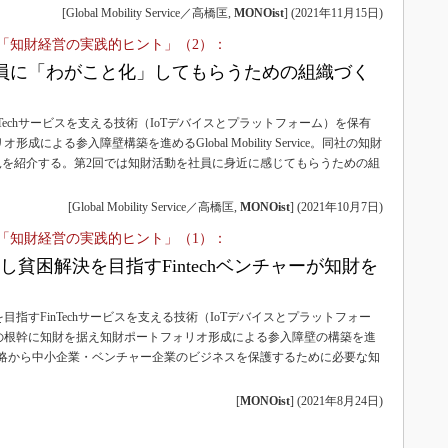
3Dプリンタ
[Global Mobility Service／高橋匡,
MONOist
]
(
2021年11月15日
)
産業オープンネット展
デジタルツインとCAE
「知財経営の実践的ヒント」（2）：
S＆OP
員に「わがこと化」してもらうための組織づく
インダストリー4.0
nTechサービスを支える技術（IoTデバイスとプラットフォーム）を保有
イノベーション
成による参入障壁構築を進めるGlobal Mobility Service。同社の知財
製造業ビッグデータ
を紹介する。第2回では知財活動を社員に身近に感じてもらうための組
メイドインジャパン
[Global Mobility Service／高橋匡,
MONOist
]
(
2021年10月7日
)
植物工場
「知財経営の実践的ヒント」（1）：
知財マネジメント
用し貧困解決を目指すFintechベンチャーが知財を
海外生産
グローバル設計・開発
目指すFinTechサービスを支える技術（IoTデバイスとプラットフォー
の根幹に知財を据え知財ポートフォリオ形成による参入障壁の構築を進
制御セキュリティ
e。同社の知財戦略から中小企業・ベンチャー企業のビジネスを保護するために必要な知
新型コロナへの対応
[
MONOist
]
(
2021年8月24日
)