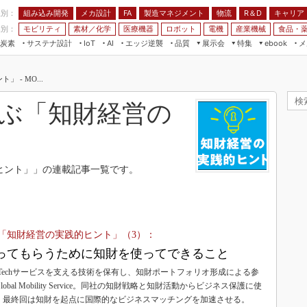
程別：
組み込み開発
メカ設計
製造マネジメント
物流
R＆D
キャリア
FA
業別：
モビリティ
素材／化学
医療機器
ロボット
電機
産業機械
食品・
炭素
サステナ設計
エッジ逆襲
品質
展示会
特集
メ
IoT
AI
ebook
伝承
組み込み開発
CEATEC
読者調査まとめ
編集後記
- MO...
JIMTOF
保全
メカ設計
つながるクルマ
組込み/エッジ コンピューティング
ス
 AI
製造マネジメント
5G
ぶ「知財経営の
展＆IoT/5Gソリューション展
VR／AR
FA
IIFES
モビリティ
フィールドサービス
国際ロボット展
素材／化学
FPGA
ヒント」」の連載記事一覧です。
ジャパンモビリティショー
組み込み画像技術
TECHNO-FRONTIER
組み込みモデリング
人テク展
Windows Embedded
「知財経営の実践的ヒント」（3）：
スマート工場EXPO
車載ソフト開発
ってもらうために知財を使ってできること
EdgeTech+
ISO26262
nTechサービスを支える技術を保有し、知財ポートフォリオ形成による参
日本ものづくりワールド
bal Mobility Service。同社の知財戦略と知財活動からビジネス保護に使
無償設計ツール
。最終回は知財を起点に国際的なビジネスマッチングを加速させる。
AUTOMOTIVE WORLD