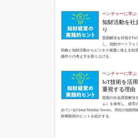
ベンチャーに学ぶ
知財活動を社
り
貧困解決を目指すFi
し、知財ポートフォリオ形
戦略と知財活動からビジネス保護に使える知見
織作りの考え方を取り上げる。
ベンチャーに学ぶ
IoT技術を活
重視する理由
貧困の社会課題解決を
ム）を保有し、経営
めているGlobal Mobility Servic
財権取得のヒントを紹介する。