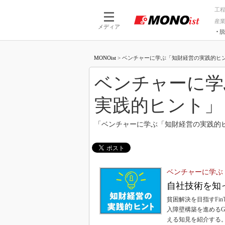
工
産
メディア
脱
つながる技術
AI×技術
MONOist
>
ベンチャーに学ぶ「知財経営の実践的ヒント」 
つながる工場
AI×設備
つながるサービ
Physical
ベンチャーに学
実践的ヒント」
「ベンチャーに学ぶ「知財経営の実践的
ベンチャーに学ぶ
自社技術を知
貧困解決を目指すFi
入障壁構築を進めるGlo
える知見を紹介する