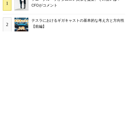
CFOがコメント
テスラにおけるギガキャストの基本的な考え方と方向性
【前編】
ソニーグループはイメージセンサーが過去最高益、熊本
地震の影響も限定的
BYDの軽EV「ラッコ」は世界初の軽SDV、新開発の「X-
PACK」に電動システムを統合
量産プロセスで、完璧な量産（組み立て）と検査ができ
ない理由
少ないX線や造影剤でも高画質に、心臓カテーテル向け
の新画像技術
触媒の活性向上