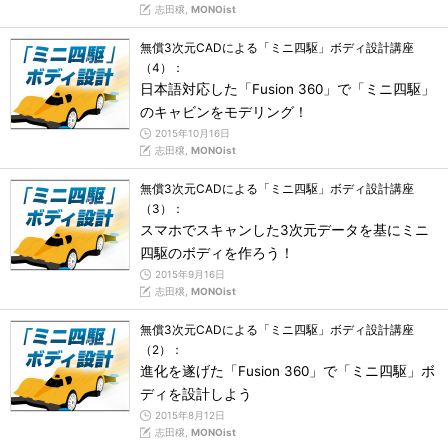
志田穣,
MONOist
無償3次元CADによる「ミニ四駆」ボディ設計講座
（4）：
日本語対応した「Fusion 360」で「ミニ四駆」
のキャビンをモデリング！
2015年10月16日
志田穣,
MONOist
無償3次元CADによる「ミニ四駆」ボディ設計講座
（3）：
スマホでスキャンした3次元データを基にミニ
四駆のボディを作ろう！
2015年9月16日
志田穣,
MONOist
無償3次元CADによる「ミニ四駆」ボディ設計講座
（2）：
進化を遂げた「Fusion 360」で「ミニ四駆」ボ
ディを設計しよう
2015年8月12日
志田穣,
MONOist