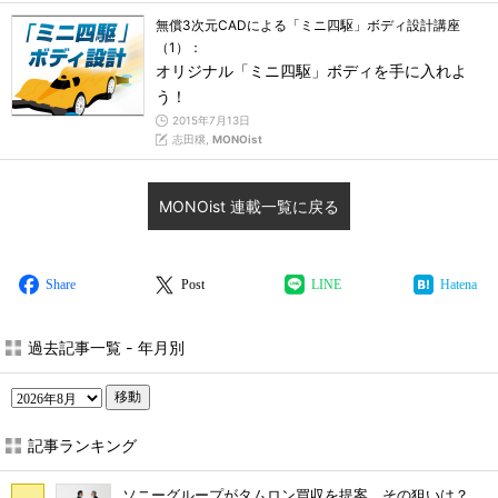
無償3次元CADによる「ミニ四駆」ボディ設計講座
（1）：
オリジナル「ミニ四駆」ボディを手に入れよ
う！
2015年7月13日
志田穣,
MONOist
MONOist 連載一覧に戻る
Share
Post
LINE
Hatena
過去記事一覧 - 年月別
移動
記事ランキング
ソニーグループがタムロン買収を提案、その狙いは？