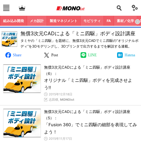
組み込み開発
メカ設計
製造マネジメント
モビリティ
FA
素材／化学
無償3次元CADによる「ミニ四駆」ボディ設計講座
タミヤの「ミニ四駆」を題材に、無償3次元CADでミニ四駆の“オリジナルボ
ディ”を3Dモデリングし、3Dプリンタで出力するまでを解説する連載。
Share
Post
LINE
Hatena
無償3次元CADによる「ミニ四駆」ボディ設計講座
（6）：
オリジナル「ミニ四駆」ボディを完成させよ
う!!
2015年12月18日
志田穣,
MONOist
無償3次元CADによる「ミニ四駆」ボディ設計講座
（5）：
「Fusion 360」でミニ四駆の細部を表現してみ
よう！
2015年11月17日