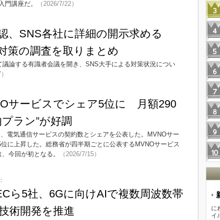
入門講座だ。
（2026/7/22）
認、SNS各社に詳細の開示求める
対策の調査を取りまとめ
て議論する有識者会議を開き、SNS大手による対策状況につい
7）
Oサービスでシェア5位に 月額290
的プラン”が好調
ける、電気通信サービスの契約数とシェアを公表した。MVNOサー
5位に上昇した。総務省が四半期ごとに公表するMVNOサービス
は、今回が初となる。
（2026/7/15）
：
ECら5社、6Gに向けAIで複数周波数帯
技術開発を推進
に
イ