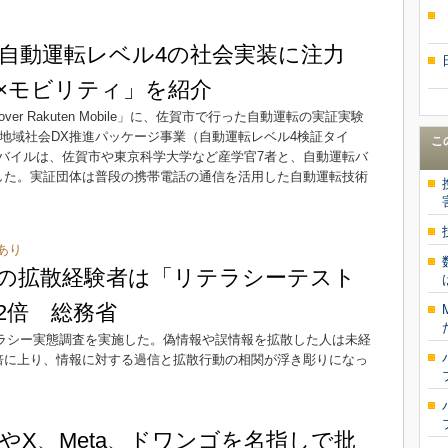
、自動運転レベル4の社会実装に注力
×モビリティ」を紹介
er Rakuten Mobile」に、佐賀市で行った自動運転の実証実験
「地域社会DX推進パッケージ事業（自動運転レベル4検証タイ
こ
バイルは、佐賀市や東京科学大学など産学官7者と、自動運転バ
した。実証団体は普段の携帯電話の通信を活用した自動運転技術
あり
の拡散経験者は「リテラシーテスト
2倍 総務省
リテラシー実態調査を実施した。偽情報や誤情報を拡散した人は未経
倍に上り、情報に対する過信と拡散行動の相関が浮き彫りになっ
leやX、Meta、ドワンゴを名指しで批