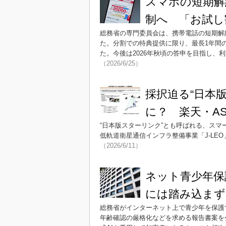
スマホの短期解
制へ 「お試し
総務省の専門委員会は、携帯電話の短期解
た。分割での特典提供に限り、最長1年間
た。今後は2026年秋頃の答申を目指し
（2026/6/25）
採択迫る“日本
に？ 楽天・A
“日本版スターリンク”とも呼ばれる、ス
低軌道衛星通信インフラ整備事業「J-LE
（2026/6/11）
ネット青少年保
には踏み込まず
総務省がインターネット上で青少年を保護
年齢確認の厳格化などを求める報告書案を