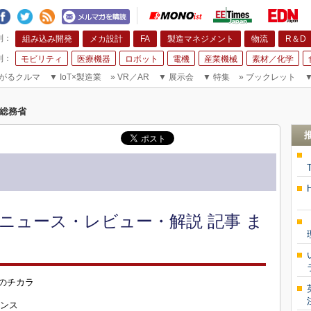
組み込み開発
メカ設計
FA
製造マネジメント
物流
R＆D
モビリティ
医療機器
ロボット
電機
産業機械
素材／化学
がるクルマ
▼
IoT×製造業
»
VR／AR
▼
展示会
▼
特集
»
ブックレット
総務省
ニュース・レビュー・解説 記事 ま
査のチカラ
ナンス