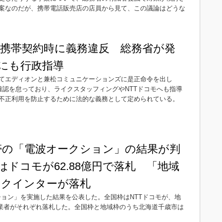
案なのだが、携帯電話販売店の店員から見て、この議論はどうな
携帯契約時に義務違反 総務省が発
モにも行政指導
てエディオンと兼松コミュニケーションズに是正命令を出し
確認を怠っており、ライクスタッフィングやNTTドコモへも指導
不正利用を防止するために法的な義務として定められている。
Hz帯の「電波オークション」の結果が判
はドコモが62.88億円で落札 「地域
テクインターが落札
クション」を実施した結果を公表した。全国枠はNTTドコモが、地
事業者がそれぞれ落札した。全国枠と地域枠のうち北海道千歳市は