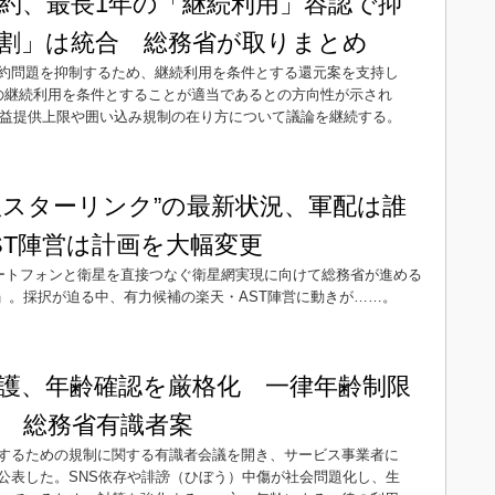
約、最長1年の「継続利用」容認で抑
割」は統合 総務省が取りまとめ
約問題を抑制するため、継続利用を条件とする還元案を支持し
の継続利用を条件とすることが適当であるとの方向性が示され
、利益提供上限や囲い込み規制の在り方について議論を継続する。
版スターリンク”の最新状況、軍配は誰
ST陣営は計画を大幅変更
マートフォンと衛星を直接つなぐ衛星網実現に向けて総務省が進める
O」。採択が迫る中、有力候補の楽天・AST陣営に動きが……。
護、年齢確認を厳格化 一律年齢制限
 総務省有識者案
するための規制に関する有識者会議を開き、サービス事業者に
公表した。SNS依存や誹謗（ひぼう）中傷が社会問題化し、生