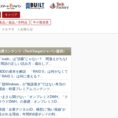
キャリア
食品／薬品／衣料品
中小製造業
▼
メルマガ
»
お知らせ
推奨コンテンツ（
TechTargetジャパン
提供）
「sudo」は“須藤”じゃない？ 間違えがちなI
T用語の正しい読み方：蔵出しブ...
HDDの基本を解説 「RAID 0」は何がなくて
「RAID 1」は何に使える？...
「脱Windows」が“無謀過ぎ”ではない本当の
理由：特選プレミアムコンテンツ...
いまさら聞けない「オンプレミスDWH」「ク
ラウドDWH」の基礎：オンプレミスD...
英国「企業デジタルID」構想に“熱い視線”が
注がれる理由：年間約6億ポンドの利...