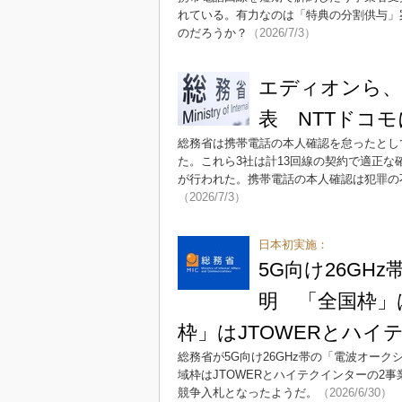
れている。有力なのは「特典の分割供与」
のだろうか？
（2026/7/3）
エディオンら、
表 NTTドコ
総務省は携帯電話の本人確認を怠ったとし
た。これら3社は計13回線の契約で適正な
が行われた。携帯電話の本人確認は犯罪の
（2026/7/3）
日本初実施：
5G向け26G
明 「全国枠」
枠」はJTOWERとハイ
総務省が5G向け26GHz帯の「電波オー
域枠はJTOWERとハイテクインターの2
競争入札となったようだ。
（2026/6/30）