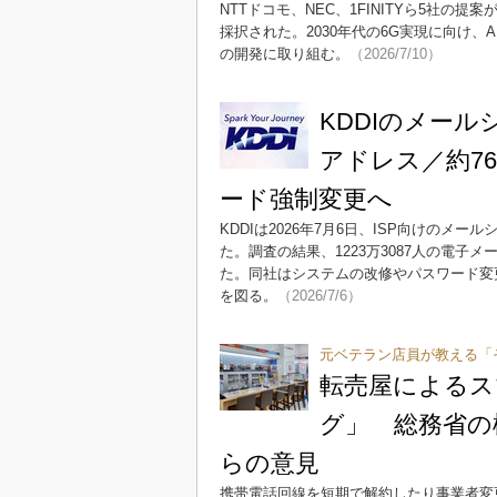
NTTドコモ、NEC、1FINITYら5社
採択された。2030年代の6G実現に向け
の開発に取り組む。
（2026/7/10）
KDDIのメール
アドレス／約7
ード強制変更へ
KDDIは2026年7月6日、ISP向けの
た。調査の結果、1223万3087人の電子メ
た。同社はシステムの改修やパスワード変
を図る。
（2026/7/6）
元ベテラン店員が教える「
転売屋によるス
グ」 総務省の
らの意見
携帯電話回線を短期で解約したり事業者変