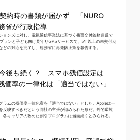
契約時の書類が届かず 「NURO
務省が行政指導
ションズに対し、電気通信事業法に基づく書面交付義務違反で
部プランと子ども向け見守りGPSサービスで、5年以上の未交付期
などの対応を完了し、総務省に再発防止策を報告する。
は今後も続く？ スマホ残価設定は
残価率の一律化は「適当ではない」
ラムの残価率一律化案を「適当ではない」とした。Appleは一
を反映すべきだという同社の主張が認められた形だ。外的環境
、各キャリアの攻めた割引プログラムは当面続くとみられる。