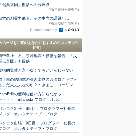
「創薬立国」復活への分岐点
PR(三菱総合研究所)
日本の創薬力低下、その本当の課題とは
PR(三菱総合研究所)
Recommended by
のページをご覧のあなたにおすすめのコンテンツ
[PR]
携帯各社、石川県沖地震の影響を報告 「災
害伝言版」も提供
技術的負債と言わなくてもいいんじゃない
数年前の結婚式の引き出物のカタログギフト
はまだ大丈夫なのか？：きょこ コーリン...
MarsEditの便利な使い方知らなかっ
た・・・：mtaneda ブログ：オル...
バンコク出張：8日目：プログラマー社長の
ブログ：オルタナティブ・ブログ
バンコク出張：9日目：プログラマー社長の
ブログ：オルタナティブ・ブログ