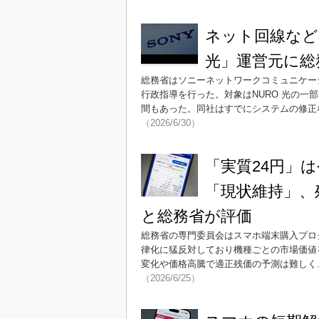
ネット回線など
光」運営元に総
総務省はソニーネットワークコミュニケー
行政指導を行った。対象はNURO 光の一
間もあった。同社はすでにシステムの修正
（2026/6/30）
「実質24円」
「現状維持」、
と総務省が評価
総務省の専門委員会はスマホ端末購入プログ
律化に猛反対しており機種ごとの市場価値
変化や価格高騰で適正残価の予測は難しく
（2026/6/25）