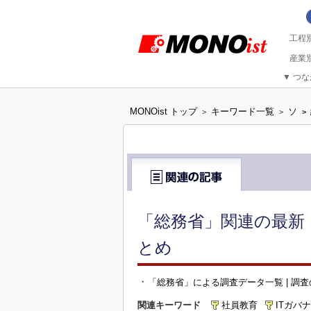
▼
つな
MONOist トップ
キーワード一覧
ソ
>
>
>
「総務省」関連の最新 
とめ
・
「総務省」による調査データ一覧 | 調
関連キーワード
社員教育
ITガバ