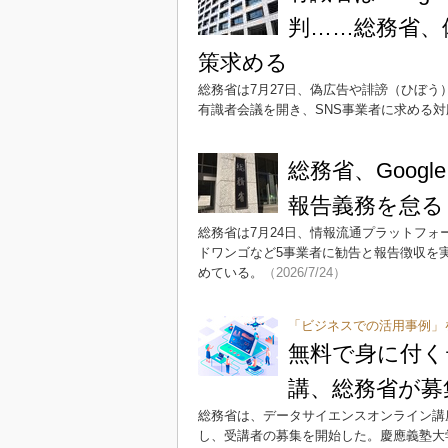
判……総務省、
策求める
総務省は7月27日、偽広告や誹謗（ひぼ
有識者会議を開き、SNS事業者に求める
総務省、Goog
報告義務を怠る
総務省は7月24日、情報流通プラットフォー
ドワンゴなど5事業者に勧告と報告徴収を
めている。
（2026/7/24）
「ビジネスでの活用事例」
無料で身に付く
講、総務省が募
総務省は、データサイエンスオンライン講
し、受講者の募集を開始した。慶應義塾大