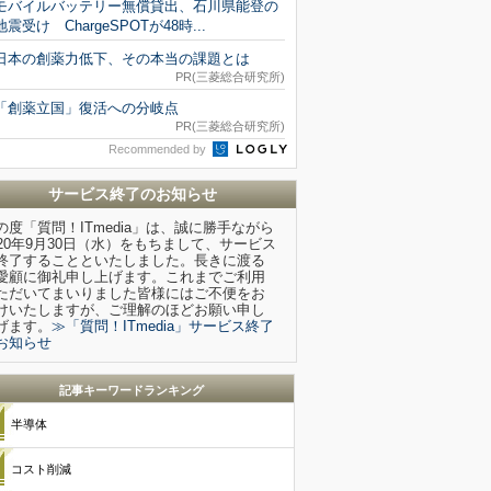
モバイルバッテリー無償貸出、石川県能登の
地震受け ChargeSPOTが48時...
日本の創薬力低下、その本当の課題とは
PR(三菱総合研究所)
「創薬立国」復活への分岐点
PR(三菱総合研究所)
Recommended by
サービス終了のお知らせ
の度「質問！ITmedia」は、誠に勝手ながら
020年9月30日（水）をもちまして、サービス
終了することといたしました。長きに渡る
愛顧に御礼申し上げます。これまでご利用
ただいてまいりました皆様にはご不便をお
けいたしますが、ご理解のほどお願い申し
げます。
≫「質問！ITmedia」サービス終了
お知らせ
記事キーワードランキング
半導体
コスト削減