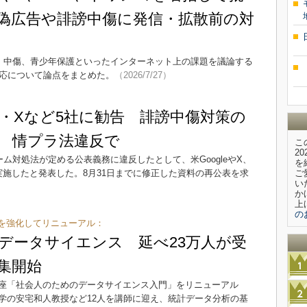
偽広告や誹謗中傷に発信・拡散前の対
う）中傷、青少年保護といったインターネット上の課題を議論する
対応について論点をまとめた。
（2026/7/27）
le・Xなど5社に勧告 誹謗中傷対策の
 情プラ法違反で
こ
2
ム対処法が定める公表義務に違反したとして、米GoogleやX、
を
実施したと発表した。8月31日までに修正した資料の再公表を求
ご
い
か
上
の
を強化してリニューアル：
データサイエンス 延べ23万人が受
集開始
座「社会人のためのデータサイエンス入門」をリニューアル
学の安宅和人教授など12人を講師に迎え、統計データ分析の基