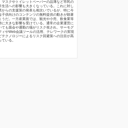
、マスクやトイレットペーパーの品薄など市民の
常生活への影響も大きくなっている。これに対し
業からの支援策の発表も相次いでいるが、特に今
は子供向けのコンテンツの無料提供の動きが顕著
ようだ。一方産業面では、観光や小売、飲食業等
特に大きな影響を受けている。通常の企業運営に
いても面会や通勤の場がリスク視され、サーモグ
フィやWeb会議ツールの活用、テレワークの実現
どテクノロジーによるリスク回避策への注目が高
っている。