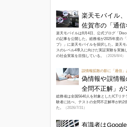
楽天モバイル
佐賀市の「通信
楽天モバイルは8月4日、公式ブログ「Discov
の記事を公開した。総務省が2025年度の
プ）」に楽天モバイルを採択した。楽天モ
スのレベル4導入に向けた実証実験を実施
の社会実装を目指している。
（2026/8/4）
誤情報拡散の影に「過信」
偽情報や誤情報
全問不正解」が
総務省は全国5640人を対象としたICT
験者に比べ、テストの全問不正解率が約2
た。
（2026/7/31）
有識者はGoog