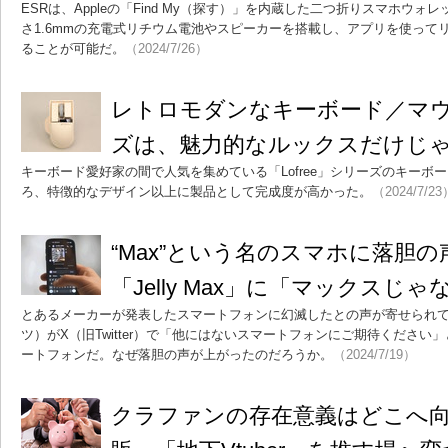
ESRは、Appleの「Find My（探す）」を内蔵した二つ折りスマホウォレット
さ1.6mmの充電式リチウム電池やスピーカーを搭載し、アプリを使って
ることが可能だ。
（2024/7/26）
レトロモダンなキーボード／マウス
ズは、魅力的なルックスだけじ
キーボード愛好家の間で人気を集めている「Lofree」シリーズのキーボ
ろ、特徴的なデザイン以上に製品として完成度が高かった。
（2024/7/23
“Max”という名のスマホに落胆の声 
「Jelly Max」に「マックスじ
とあるメーカーが発表したスマートフォンに幻滅したとの声が寄せられている
ツ）がX（旧Twitter）で「他にはないスマートフォンにご期待ください」とあ
ートフォンだ。なぜ落胆の声が上がったのだろうか。
（2024/7/19）
クラファンの存在意義はどこへ