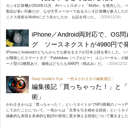
カシオ計算機が2024年11月、AIペットロボット「Moflin」を発売し
製品が多い印象だが、なぜ大手メーカーであるカシオ計算機が参入した
ニクス技術をMoflinにどう生かしたか、お話を伺った。
（2024/12/26）
iPhone／Android両対応で、
グ ソースネクストが4980円で
iPhoneとAndroidのどちらからでも探せるタグが日本上陸を果たした。ソ
が開発したスマートタグ「Pebblebee（ペブルビー） ユニバーサル」
ード型の2種類あり、価格はどちらも4980円（税込み）だ。
（2024/12/1
Deep Insider's Eye 一色＆かわさきの編集後記：
編集後記「買っちゃった！」と「
術」
かわさきからは「買っちゃった！」というタイトルでNPU搭載のノートP
してみたことについて、一色からは「文章を引き締める技術」というタ
抽象的な表現を具体的な動詞や表現に置き換える技術について書きまし