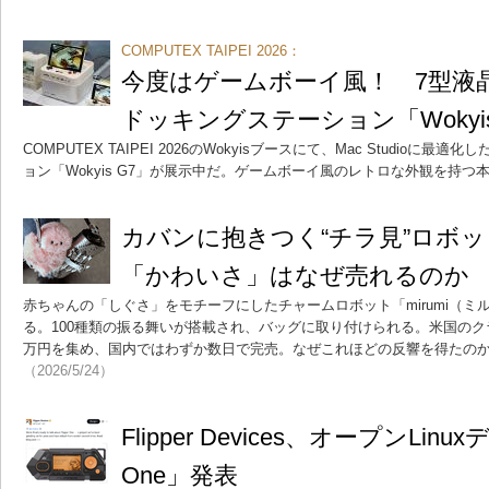
COMPUTEX TAIPEI 2026：
今度はゲームボーイ風！ 7型液
ドッキングステーション「Wokyi
COMPUTEX TAIPEI 2026のWokyisブースにて、Mac Studioに
ョン「Wokyis G7」が展示中だ。ゲームボーイ風のレトロな外観を持つ
カバンに抱きつく“チラ見”ロボ
「かわいさ」はなぜ売れるのか
赤ちゃんの「しぐさ」をモチーフにしたチャームロボット「mirumi（
る。100種類の振る舞いが搭載され、バッグに取り付けられる。米国のクラ
万円を集め、国内ではわずか数日で完売。なぜこれほどの反響を得たの
（2026/5/24）
Flipper Devices、オープンLinux
One」発表