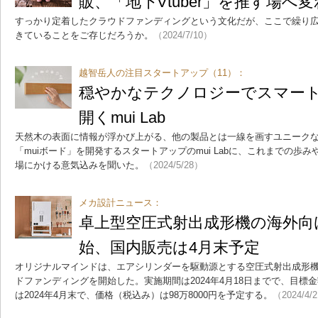
販、「地下Vtuber」を推す場へ
すっかり定着したクラウドファンディングという文化だが、ここで繰り
きていることをご存じだろうか。
（2024/7/10）
越智岳人の注目スタートアップ（11）：
穏やかなテクノロジーでスマー
開くmui Lab
天然木の表面に情報が浮かび上がる、他の製品とは一線を画すユニーク
「muiボード」を開発するスタートアップのmui Labに、これまでの歩
場にかける意気込みを聞いた。
（2024/5/28）
メカ設計ニュース：
卓上型空圧式射出成形機の海外向
始、国内販売は4月末予定
オリジナルマインドは、エアシリンダーを駆動源とする空圧式射出成形機「I
ドファンディングを開始した。実施期間は2024年4月18日までで、目標金
は2024年4月末で、価格（税込み）は98万8000円を予定する。
（2024/4/