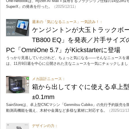
One-Netbookは、Ryzen AI Max＋採用するフラグシップ仕様の14型2in1モ
SuperX」の発表を行った。
（2025/12/11）
週末の「気になるニュース」一気読み！：
ケンジントンが大玉トラックボール「E
TB800 EQ」を発表／片手サイ
PC「OmniOne 5.7」がKickstarterに登場
うっかり見逃していたけれど、ちょっと気になる――そんなニュースを週
は、11月9日週を中心に公開された主なニュースを一気にチェックしまし
メカ設計ニュース：
箱から出してすぐに使える卓上型
±0.1mm
SainStoreは、卓上型CNCマシン「Genmitsu Cubiko」の先行予約販
動測高機能を備え、木材や金属など多様な素材に対応する。
（2025/11/1
デザインの力：