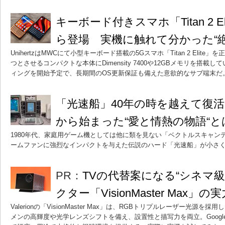
キーボード付きスマホ「Titan 2 Elit
ら登場 実機に触れて分かった“
UnihertzはMWCにて小型キーボード搭載の5Gスマホ「Titan 2 Elite」を
つとさせるコンパクトな本体にDimensity 7400や12GBメモリを搭載
ィングを開始予定で、長期間のOS更新保証も備えた意欲的なサブ端末だ
「光速船」40年の時を越えて復
から始まった“愛と情熱の物語“と
1980年代、家庭用ゲーム機としては他に類を見ない「ベクトルスキャン
ームファンに強烈なインパクトを与えた伝説のハード「光速船」が小さ
PR：
TVの代替案になる“シネマ級
クター「VisionMaster Max」の
Valerionの「VisionMaster Max」は、RGBトリプルレーザー光源を
メンの高輝度や光学レンズシフトを備え、設置性と描写力を両立。Googl