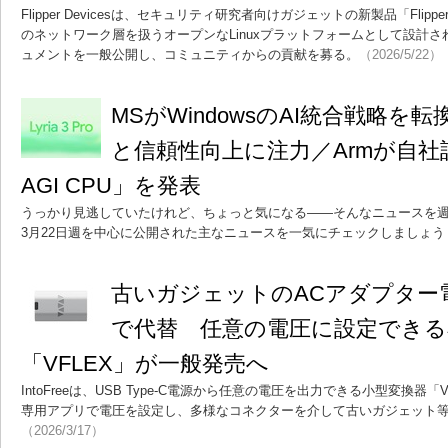
Flipper Devicesは、セキュリティ研究者向けガジェットの新製品「Flippe
のネットワーク層を扱うオープンなLinuxプラットフォームとして設計
ュメントを一般公開し、コミュニティからの貢献を募る。
（2026/5/22）
MSがWindowsのAI統合戦略
と信頼性向上に注力／Armが自社設
AGI CPU」を発表
うっかり見逃していたけれど、ちょっと気になる――そんなニュースを週
3月22日週を中心に公開された主なニュースを一気にチェックしましょう
古いガジェットのACアダプター電源を
で代替 任意の電圧に設定できる
「VFLEX」が一般発売へ
IntoFreeは、USB Type-C電源から任意の電圧を出力できる小型変換器
専用アプリで電圧を設定し、多様なコネクターを介して古いガジェット等
（2026/3/17）